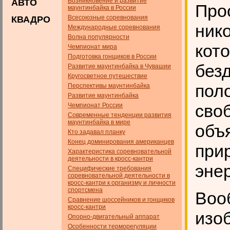
Возникновение и развитие
АВТО
Про
маунтинбайка в России
Всесоюзные соревнования
КВАДРО
ник
Международные соревнования
Волна популярности
кот
Чемпионат мира
Подготовка гонщиков в России
без
Развитие маунтинбайка в Чувашии
Кругосветное путешествие
пол
Перспективы маунтинбайка
Развитие маунтинбайка
сво
Чемпионат России
Современные тенденции развития
маунтинбайка в мире
объ
Кто задавал планку
Конец доминирования американцев
при
Характеристика соревновательной
деятельности в кросс-кантри
энер
Специфические требования
соревновательной деятельности в
кросс-кантри к организму и личности
спортсмена
Воо
Сравнение шоссейников и гонщиков
кросс-кантри
изо
Опорно-двигательный аппарат
Особенности терморегуляции