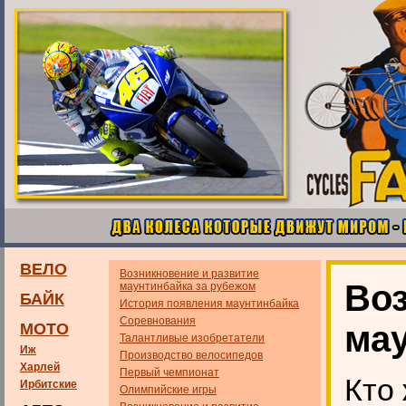
ВЕЛО
Возникновение и развитие
Воз
маунтинбайка за рубежом
БАЙК
История появления маунтинбайка
Соревнования
мау
МОТО
Талантливые изобретатели
Иж
Производство велосипедов
Харлей
Первый чемпионат
Кто
Ирбитские
Олимпийские игры