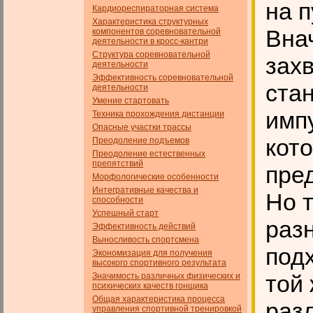
на п
Кардиореспираторная система
Характеристика структурных
Вна
компонентов соревновательной
деятельности в кросс-кантри
Структура соревновательной
зах
деятельности
Эффективность соревновательной
ста
деятельности
Умение стартовать
имп
Техника прохождения дистанции
Опасные участки трассы
кот
Преодоление подъемов
Преодоление естественных
препятствий
пре
Морфологические особенности
Интегративные качества и
Но 
способности
Успешный старт
раз
Эффективность действий
Выносливость спортсмена
подх
Экономизация для получения
высокого спортивного результата
той
Значимость различных физических и
психических качеств гон­щика
Общая характеристика процесса
раз
управления спортивной тренировкой