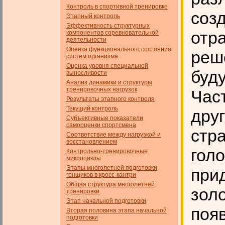
Контроль в спортивной тренировке
соз
Этапный контроль
Эффективность структурных
отр
компонентов соревновательной
деятельности
Оценка функционального состояния
реш
систем организма
Оценка уровня специальной
буд
выносливости
Анализ динамики и структуры
тренировочных нагрузок
Част
Результаты этапного контроля
Текущий контроль
дру
Субъективные показатели
самооценки спортсмена
стр
Соответствие между нагрузкой и
восстановлением
голо
Контрольно-тренировочные
микроциклы
Этапы многолетней подготовки
при
гонщиков в кросс-кантри
Общая структура многолетней
золо
тренировки
Этап начальной подготовки
появ
Вторая половина этапа начальной
подготовки