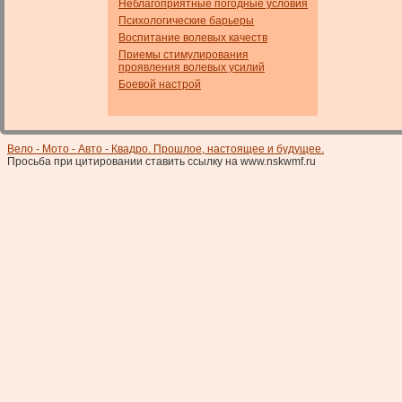
Неблагоприятные погодные условия
Психологические барьеры
Воспитание волевых качеств
Приемы стимулирования
проявления волевых усилий
Боевой настрой
Вело - Мото - Авто - Квадро. Прошлое, настоящее и будущее.
Просьба при цитировании ставить ссылку на www.nskwmf.ru