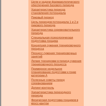
Цели и задачи фармакологического
обеспечения базового пе­риода
Характеристика периода
становления потенциала
Пиковый период
Цель периодов потенциала 1 и 2 и
пикового периода
Характеристика соревновательного
периода
Специальная психологическая
подготовка гонщика
Концепция сужения тренировочного
процесса
Процесс сужения тренировочных
занятий
Легкие тренировки в период сужения
тренировочного процесса
Примерное недельное
планирование подготовки к гонке
категории А
Полезные советы перед
соревнованием
Допинг-контроль
Характеристика переходного
периода
Физическая подготовка гонщиков в
кросс-кантри