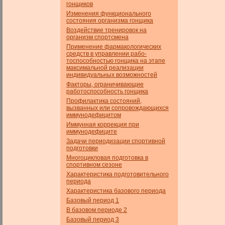
гонщиков
Изменения функционального
состояния организма гонщика
Воздействие тренировок на
организм спортсмена
Применение фармакологических
средств в управлении рабо­
тоспособностью гонщика на этапе
максимальной реализации
индивидуальных возможностей
Факторы, ограничивающие
работоспособность гонщика
Профилактика состояний,
вызванных или сопровождающихся
иммунодефицитом
Иммунная коррекция при
иммунодефиците
Задачи периодизации спортивной
подготовки
Многоцикловая подготовка в
спортивном сезоне
Характеристика подготовительного
периода
Характеристика базового периода
Базовый период 1
В базовом периоде 2
Базовый период 3