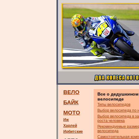
ВЕЛО
Все о дедушкином
велосипеде
БАЙК
Типы велосипедов
Выбор велосипеда по 
МОТО
Выбор велосипеда в за
Иж
роста человека
Харлей
Рекомендуемые разме
велосипеда
Ирбитские
Самостоятельная комп