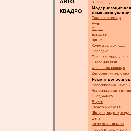
АВТО
велосипеда
Модернизация вел
КВАДРО
домашних услови
Рама велосипеда
Руль
Седло
Багажник
Щитки
Колеса велосипеда
Передача
Принадлежности вело
Насос для шин
Фонарь велосипеда
Велосчетчик, веломер
Ремонт велосипед
Велосипедные камеры
Велосипедные покрыш
Обод колеса
Втулки
Кареточный узел
Шатуны, педали, ведущ
Цепь
Клещевые тормоза
Переключатели цепи