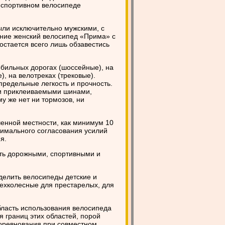
а спортивном велосипеде
ыли исключительно мужскими, с
ение женский велосипед «Прима» с
 остается всего лишь обзавестись
обильных дорогах (шоссейные), на
), на велотреках (трековые).
редельные легкость и прочность.
ми приклеиваемыми шинами,
му же нет ни тормозов, ни
ченной местности, как минимум 10
тимального согласования усилий
я.
ть дорожными, спортивными и
делить велосипеды детские и
рехколесные для престарелых, для
бласть использования велосипеда
я границ этих областей, порой
соревнования при совместном