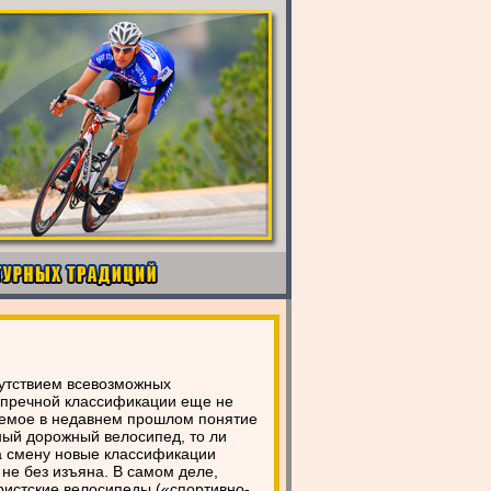
сутствием всевозможных
упречной классификации еще не
яемое в недавнем прошлом понятие
ный дорожный велосипед, то ли
 смену новые классификации
 не без изъяна. В самом деле,
ристские велосипеды («спортивно-