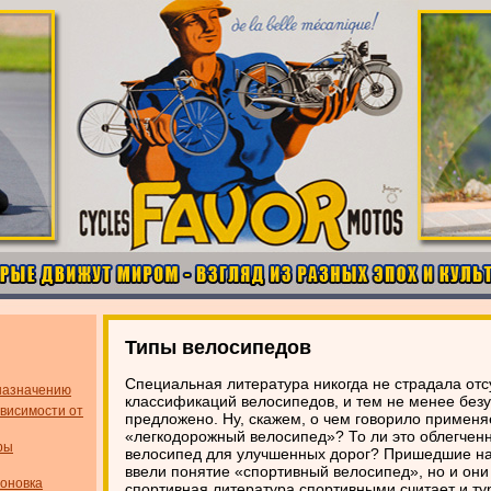
Типы велосипедов
Специальная литература никогда не страдала от
назначению
классификаций велосипедов, и тем не менее без
висимости от
предложено. Ну, скажем, о чем говорило примен
«легкодорожный велосипед»? То ли это облегчен
ры
велосипед для улучшенных дорог? Пришедшие на
ввели понятие «спортивный велосипед», но и они
оновка
спортивная литература спортивными считает и ту