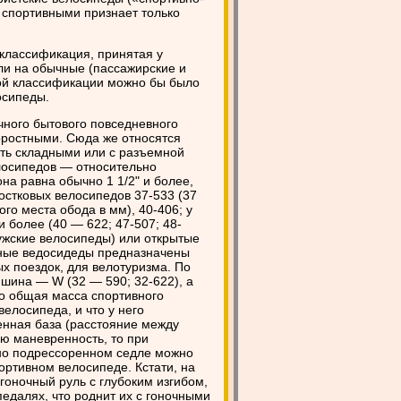
а спортивными признает только
 классификация, принятая у
ли на обычные (пассажирские и
акой классификации можно бы было
осипеды.
ного бытового повседневного
коростными. Сюда же относятся
ыть складными или с разъемной
лосипедов — относительно
на равна обычно 1 1/2" и более,
остковых велосипедов 37-533 (37
о места обода в мм), 40-406; у
и более (40 — 622; 47-507; 48-
ужские велосипеды) или открытые
вные ведосидеды предназначены
х поездок, для велотуризма. По
шина — W (32 — 590; 32-622), а
что общая масса спортивного
елосипеда, и что у него
енная база (расстояние между
ю маневренность, то при
чно подрессоренном седле можно
ортивном велосипеде. Кстати, на
 гоночный руль с глубоким изгибом,
педалях, что роднит их с гоночными