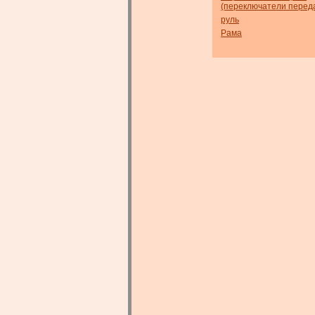
(переключатели перед
руль
Рама