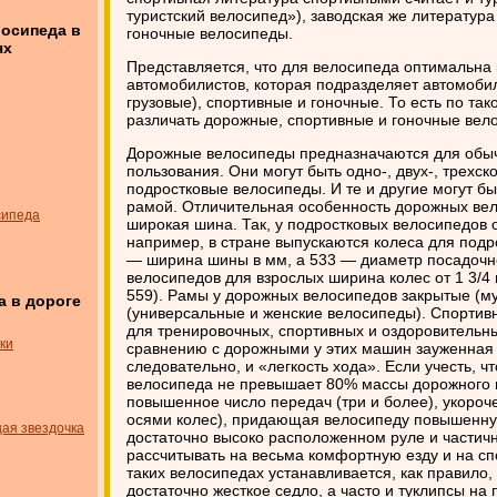
туристский велосипед»), заводская же литератур
осипеда в
гоночные велосипеды.
ях
Представляется, что для велосипеда оптимальна
автомобилистов, которая подразделяет автомоби
грузовые), спортивные и гоночные. То есть по т
различать дорожные, спортивные и гоночные вел
Дорожные велосипеды предназначаются для обыч
пользования. Они могут быть одно-, двух-, трехс
подростковые велосипеды. И те и другие могут б
рамой. Отличительная особенность дорожных ве
сипеда
широкая шина. Так, у подростковых велосипедов о
например, в стране выпускаются колеса для подр
— ширина шины в мм, а 533 — диаметр посадочног
велосипедов для взрослых ширина колес от 1 3/4 
559). Рамы у дорожных велосипедов закрытые (м
а в дороге
(универсальные и женские велосипеды). Спорти
для тренировочных, спортивных и оздоровительны
ки
сравнению с дорожными у этих машин зауженная 
следовательно, и «легкость хода». Если учесть, 
велосипеда не превышает 80% массы дорожного в
повышенное число передач (три и более), укороч
осями колес), придающая велосипеду повышенну
ая звездочка
достаточно высоко расположенном руле и части
рассчитывать на весьма комфортную езду и на сп
таких велосипедах устанавливается, как правило,
достаточно жесткое седло, а часто и туклипсы на 