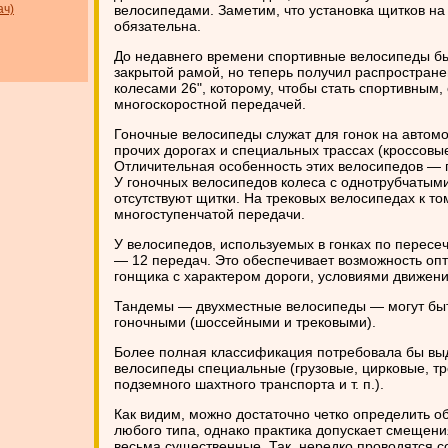
ач)
велосипедами. Заметим, что установка щитков н
обязательна.
До недавнего времени спортивные велосипеды б
закрытой рамой, но теперь получил распростран
колесами 26", которому, чтобы стать спортивным,
многоскоростной передачей.
Гоночные велосипеды служат для гонок на автом
прочих дорогах и специальных трассах (кроссовые
Отличительная особенность этих велосипедов — п
У гоночных велосипедов колеса с однотрубчаты
отсутствуют щитки. На трековых велосипедах к то
многоступенчатой передачи.
У велосипедов, используемых в гонках по пересе
— 12 передач. Это обеспечивает возможность оп
гонщика с характером дороги, условиями движени
Тандемы — двухместные велосипеды — могут бы
гоночными (шоссейными и трековыми).
Более полная классификация потребовала бы вы
велосипеды специальные (грузовые, цирковые, т
подземного шахтного транспорта и т. п.).
Как видим, можно достаточно четко определить о
любого типа, однако практика допускает смещени
весьма существенные. Так, нередко проводятся 