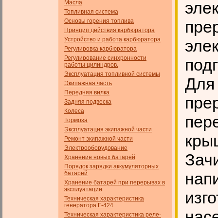
эле
Масла
Топливная система
Основы горения топлива
пре
Принцип действия карбюратора
Устройство и работа карбюратора
эле
Регулировка карбюратора
Регулирование синхронности
под
работы цилиндров.
Эксплуатация топливной системы
Для 
Экипажная часть
Передняя вилка
пре
Задняя подвеска
Колеса
пер
Тормоза
Эксплуатация экипажной части
кры
Ремонт экипажной части
Электрооборудование
Зач
Хранение новых батарей
Порядок зарядки аккумуляторных
нап
батарей
Хранение батарей при перерывах в
эксплуатации
изг
Техническая характеристика
генератора Г-424
нас
Техническая характеристика реле-