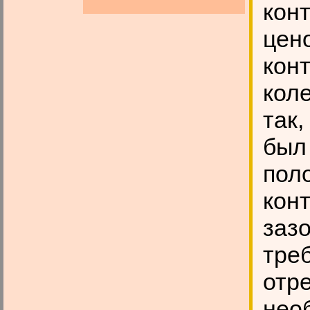
кон
цен
кон
кол
так
был
пол
конт
зазо
треб
отре
нео