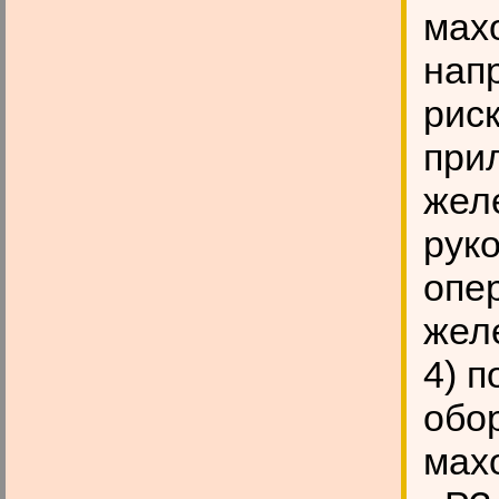
махо
нап
риск
при
жел
руко
опе
жел
4) п
обор
махо