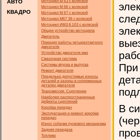
АВТО
Мотоцикл М 6З с коляской
эле
Мотоцикл М 66 с коляской
КВАДРО
Мотоцикл М 67 с коляской
сле
Мотоцикл М67 36 с коляской
Мотоцикл ИМЗ 8.103 с коляской
эле
Общее устройство мотоцикла
Двигатель
вые
Принцип работы четырехтактного
двигателя
раб
Устройство двигателя имз
Смазочная система
При
Системы впуска и выпуска
Ремонт двигателя
дет
Предельно допустимые износы
деталей и зазоры в сопряженных
деталях двигателя
под
Трансмиссия. Сцепление
Наиболее распространенные
дефекты сцеплений
В с
Коробка передач
Эксплуатация и ремонт коробки
(чер
передач
Износ собачки пускового механизма
про
Задняя передача
Топливо