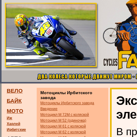
ВЕЛО
Мотоциклы Ирбитского
Эк
завода
БАЙК
Мотоциклы Ирбитского завода
Введение
эл
МОТО
Мотоцикл М 72М с коляской
Иж
Мотоцикл М 52 (одиночка)
Харлей
Мотоцикл М 61 с коляской
В п
Ирбитские
Мотоцикл М 62 с коляской