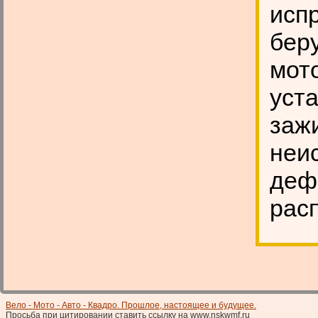
испр
беру
мото
уст
зажи
неи
деф
рас
Вело - Мото - Авто - Квадро. Прошлое, настоящее и будущее.
Просьба при цитировании ставить ссылку на www.nskwmf.ru