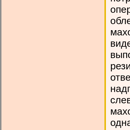
опе
обл
мах
виде
вып
рез
отв
над
сле
мах
одна