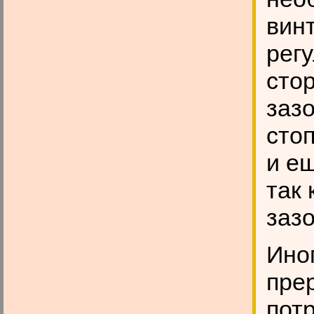
винт
рег
сто
зазо
сто
и е
так 
заз
Ино
пре
пот