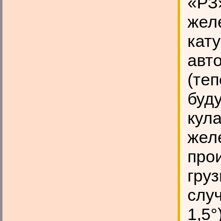
«РЗ
жел
кату
авт
(те
буд
кул
жел
про
груз
случ
1,5°)