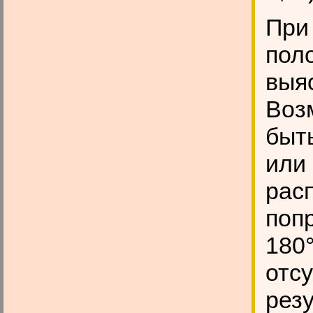
При
пол
выяс
Воз
быт
или 
рас
поп
180°
отс
рез