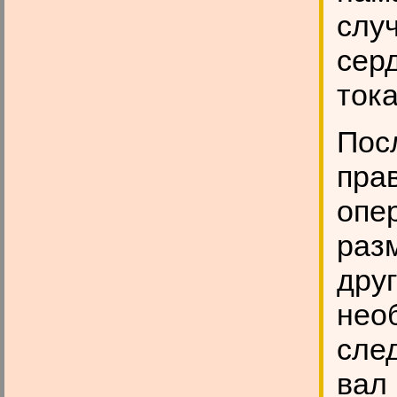
случ
сер
тока
Пос
пра
опе
раз
друг
нео
сле
вал