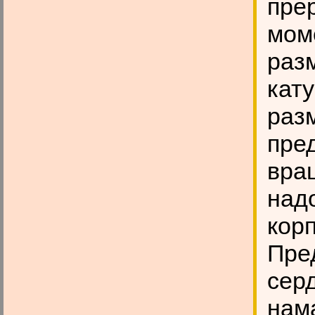
пре
мом
раз
кату
раз
пред
вра
надо
кор
Пре
сер
нам