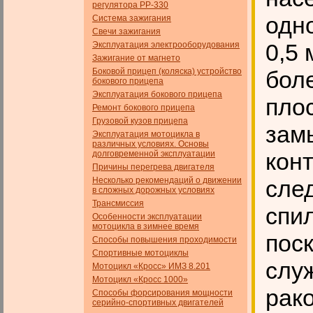
регулятора РР-330
одн
Система зажигания
Свечи зажигания
0,5 
Эксплуатация электрооборудования
Зажигание от магнето
Боковой прицеп (коляска) устройство
бол
бокового прицепа
Эксплуатация бокового прицепа
плос
Ремонт бокового прицепа
Грузовой кузов прицепа
зам
Эксплуатация мотоцикла в
различных условиях. Основы
кон
долговременной эксплуатации
Причины перегрева двигателя
Несколько рекомендаций о движении
след
в сложных дорожных условиях
Трансмиссия
спи
Особенности эксплуатации
мотоцикла в зимнее время
поск
Способы повышения проходимости
Спортивные мотоциклы
слу
Мотоцикл «Кросс» ИМЗ 8.201
Мотоцикл «Кросс 1000»
рак
Способы форсирования мощности
серийно-спортивных двигателей