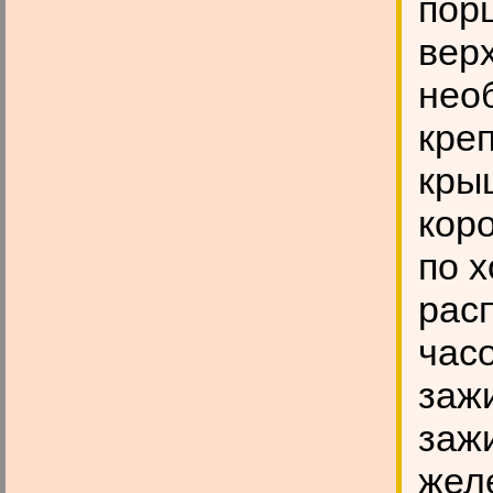
пор
вер
нео
кре
кры
коро
по 
рас
час
зажи
заж
жел