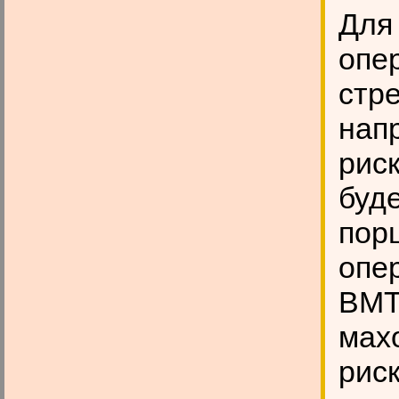
Для
опе
стре
нап
риск
буд
пор
опе
ВМТ
мах
рис