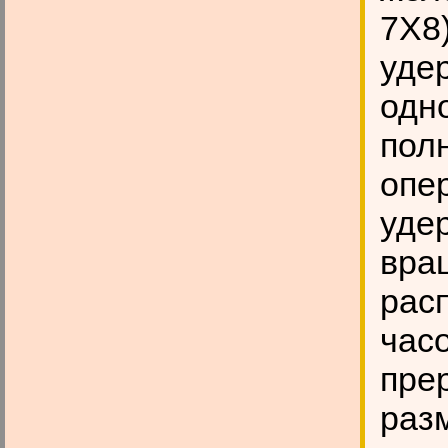
7X8
уде
одн
полн
опе
уде
вра
рас
часо
пре
раз