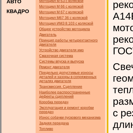
АВТО
Мотоцикл М 6З с коляской
рек
Мотоцикл М 66 с коляской
КВАДРО
Мотоцикл М 67 с коляской
А14
Мотоцикл М67 36 с коляской
Мотоцикл ИМЗ 8.103 с коляской
мот
Общее устройство мотоцикла
Двигатель
рек
Принцип работы четырехтактного
двигателя
ГОС
Устройство двигателя имз
Смазочная система
Системы впуска и выпуска
Све
Ремонт двигателя
Предельно допустимые износы
гео
деталей и зазоры в сопряженных
деталях двигателя
теп
Трансмиссия. Сцепление
Наиболее распространенные
дефекты сцеплений
раз
Коробка передач
Эксплуатация и ремонт коробки
с ре
передач
Износ собачки пускового механизма
длин
Задняя передача
Топливо