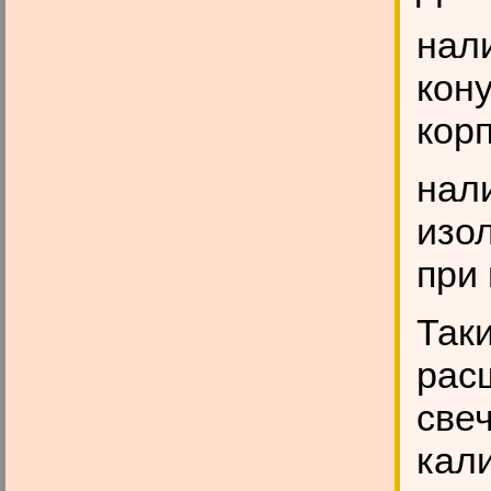
нал
кону
корп
нал
изо
при
Так
рас
свеч
кал