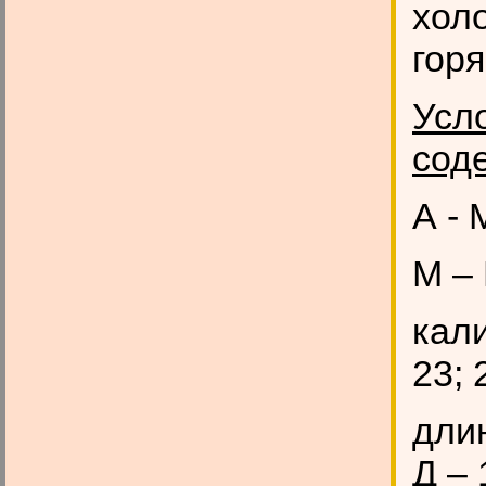
хол
горя
Усл
сод
А - 
М –
кали
23; 
длин
Д – 