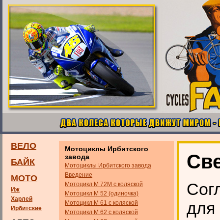
ВЕЛО
Мотоциклы Ирбитского
Све
завода
БАЙК
Мотоциклы Ирбитского завода
Введение
МОТО
Сог
Мотоцикл М 72М с коляской
Иж
Мотоцикл М 52 (одиночка)
Харлей
для
Мотоцикл М 61 с коляской
Ирбитские
Мотоцикл М 62 с коляской