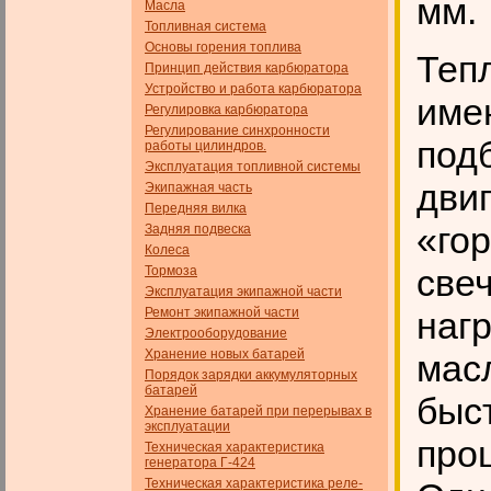
мм.
Масла
Топливная система
Основы горения топлива
Теп
Принцип действия карбюратора
Устройство и работа карбюратора
име
Регулировка карбюратора
Регулирование синхронности
под
работы цилиндров.
Эксплуатация топливной системы
дви
Экипажная часть
Передняя вилка
«го
Задняя подвеска
Колеса
све
Тормоза
Эксплуатация экипажной части
Ремонт экипажной части
наг
Электрооборудование
Хранение новых батарей
мас
Порядок зарядки аккумуляторных
батарей
быст
Хранение батарей при перерывах в
эксплуатации
про
Техническая характеристика
генератора Г-424
Техническая характеристика реле-