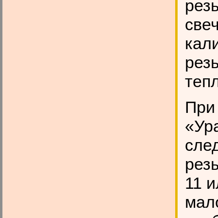
рез
свеч
кал
рез
теп
При
«Ур
сле
рез
11 и
мал