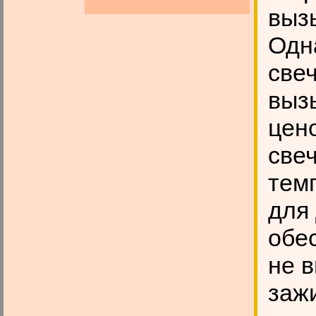
выз
Одн
свеч
выз
цен
свеч
тем
для 
обе
не 
заж