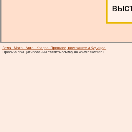
выс
Вело - Мото - Авто - Квадро. Прошлое, настоящее и будущее.
Просьба при цитировании ставить ссылку на www.nskwmf.ru