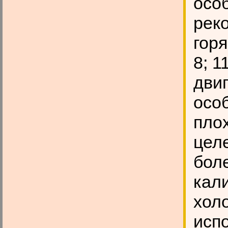
осо
рек
гор
8; 1
дви
осо
пло
цел
бол
кал
хол
испо