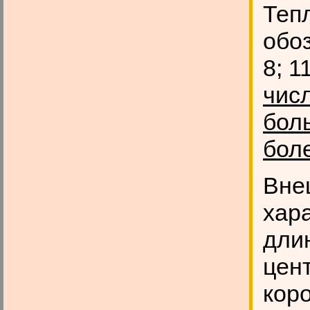
Теп
обо
8; 1
чис
бол
бол
Вне
хара
дли
цен
кор