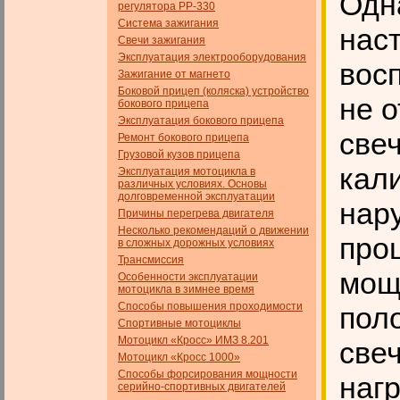
Одн
регулятора РР-330
Система зажигания
нас
Свечи зажигания
Эксплуатация электрооборудования
вос
Зажигание от магнето
Боковой прицеп (коляска) устройство
не о
бокового прицепа
Эксплуатация бокового прицепа
све
Ремонт бокового прицепа
Грузовой кузов прицепа
кал
Эксплуатация мотоцикла в
различных условиях. Основы
долговременной эксплуатации
нар
Причины перегрева двигателя
Несколько рекомендаций о движении
проц
в сложных дорожных условиях
Трансмиссия
мощ
Особенности эксплуатации
мотоцикла в зимнее время
Способы повышения проходимости
пол
Спортивные мотоциклы
Мотоцикл «Кросс» ИМЗ 8.201
све
Мотоцикл «Кросс 1000»
Способы форсирования мощности
наг
серийно-спортивных двигателей