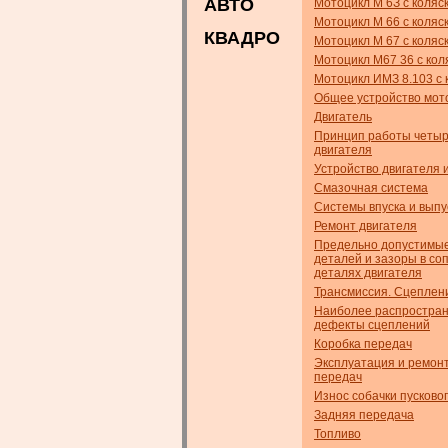
АВТО
Мотоцикл М 6З с коляс
Мотоцикл М 66 с коляс
КВАДРО
Мотоцикл М 67 с коляс
Мотоцикл М67 36 с кол
Мотоцикл ИМЗ 8.103 с 
Общее устройство мот
Двигатель
Принцип работы четыр
двигателя
Устройство двигателя 
Смазочная система
Системы впуска и выпу
Ремонт двигателя
Предельно допустимы
деталей и зазоры в с
деталях двигателя
Трансмиссия. Сцеплен
Наиболее распростра
дефекты сцеплений
Коробка передач
Эксплуатация и ремонт
передач
Износ собачки пусково
Задняя передача
Топливо