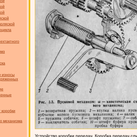
кой
кой
кой
яской
коляской
оцикла
ехтактного
имз
ска
е износы
опряженных
ие
ненные
 коробки
го механизма
Устройство коробки передач. Коробка передач сл