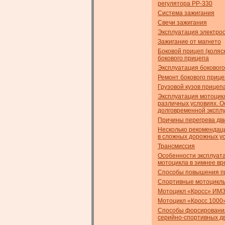
регулятора РР-330
Система зажигания
Свечи зажигания
Эксплуатация электро
Зажигание от магнето
Боковой прицеп (коляс
бокового прицепа
Эксплуатация боковог
Ремонт бокового приц
Грузовой кузов прицеп
Эксплуатация мотоцик
различных условиях. 
долговременной экспл
Причины перегрева дв
Несколько рекомендац
в сложных дорожных у
Трансмиссия
Особенности эксплуат
мотоцикла в зимнее вр
Способы повышения п
Спортивные мотоцикл
Мотоцикл «Кросс» ИМЗ
Мотоцикл «Кросс 1000
Способы форсировани
серийно-спортивных д