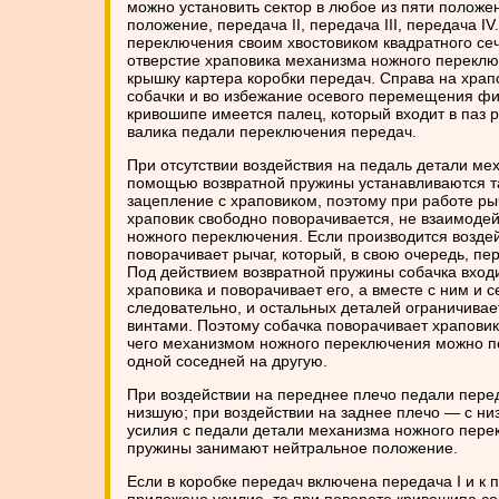
можно установить сектор в любое из пяти положен
положение, передача II, передача III, передача I
переключения своим хвостовиком квадратного се
отверстие храповика механизма ножного переклю
крышку картера коробки передач. Справа на хра
собачки и во избежание осевого перемещения ф
кривошипе имеется палец, который входит в паз 
валика педали переключения передач.
При отсутствии воздействия на педаль детали м
помощью возвратной пружины устанавливаются так
зацепление с храповиком, поэтому при работе р
храповик свободно поворачивается, не взаимоде
ножного переключения. Если производится воздей
поворачивает рычаг, который, в свою очередь, п
Под действием возвратной пружины собачка входи
храповика и поворачивает его, а вместе с ним и с
следовательно, и остальных деталей ограничива
винтами. Поэтому собачка поворачивает храповик 
чего механизмом ножного переключения можно пе
одной соседней на другую.
При воздействии на переднее плечо педали пере
низшую; при воздействии на заднее плечо — с н
усилия с педали детали механизма ножного пер
пружины занимают нейтральное положение.
Если в коробке передач включена передача I и к