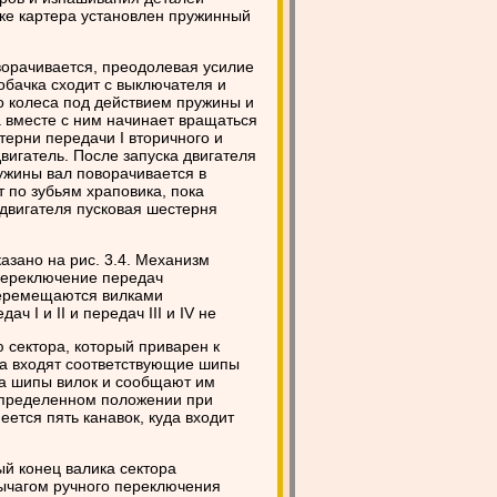
шке картера установлен пружинный
ворачивается, преодолевая усилие
обачка сходит с выключателя и
о колеса под действием пружины и
 вместе с ним начинает вращаться
терни передачи I вторичного и
вигатель. После запуска двигателя
ужины вал поворачивается в
 по зубьям храповика, пока
 двигателя пусковая шестерня
азано на рис. 3.4. Механизм
Переключение передач
еремещаются вилками
 I и II и передач III и IV не
сектора, который приварен к
уда входят соответствующие шипы
на шипы вилок и сообщают им
определенном положении при
ется пять канавок, куда входит
й конец валика сектора
Рычагом ручного переключения