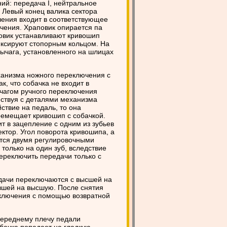
ий: передача I, нейтральное
V. Левый конец валика сектора
чения входит в соответствующее
чения. Храповик опирается па
повик устанавливают кривошип
иксируют стопорным кольцом. На
рычага, установленного на шлицах
еханизма ножного переключения с
, что собачка не входит в
ычагом ручного переключения
йствуя с деталями механизма
ствие на педаль, то она
еремещает кривошип с собачкой.
т в зацепление с одним из зубьев
ектор. Угол поворота кривошипа, а
ется двумя регулировочными
только на один зуб, вследствие
реключить передачи только с
дачи переключаются с высшей на
изшей на высшую. После снятия
еключения с помощью возвратной
 переднему плечу педали