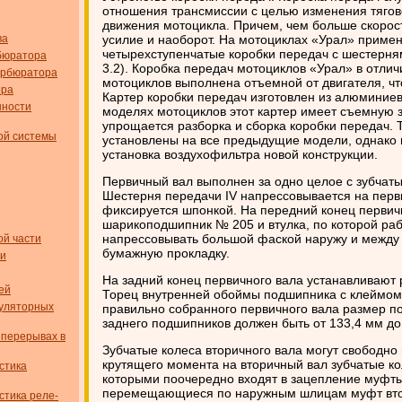
отношения трансмиссии с целью изменения тягово
движения мотоцикла. Причем, чем больше скорос
ва
усилие и наоборот. На мотоциклах «Урал» приме
четырехступенчатые коробки передач с шестерня
бюратора
3.2). Коробка передач мотоциклов «Урал» в отли
карбюратора
мотоциклов выполнена отъемной от двигателя, чт
ора
Картер коробки передач изготовлен из алюминиев
нности
моделях мотоциклов этот картер имеет съемную з
упрощается разборка и сборка коробки передач. 
ой системы
установлены на все предыдущие модели, однако 
установка воздухофильтра новой конструкции.
Первичный вал выполнен за одно целое с зубчатыми
Шестерня передачи IV напрессовывается на перв
фиксируется шпонкой. На передний конец первич
шарикоподшипник № 205 и втулка, по которой раб
напрессовывать большой фаской наружу и между
ой части
бумажную прокладку.
ти
На задний конец первичного вала устанавливают
ей
Торец внутренней обоймы подшипника с клеймом 
муляторных
правильно собранного первичного вала размер п
заднего подшипников должен быть от 133,4 мм до
 перерывах в
Зубчатые колеса вторичного вала могут свободно
крутящего момента на вторичный вал зубчатые к
стика
которыми поочередно входят в зацепление муфты
перемещающиеся по наружным шлицам муфт втор
стика реле-