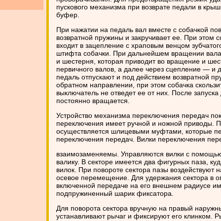
пускового механизма при возврате педали в кры
буфер.
При нажатии на педаль вал вместе с собачкой по
возвратной пружины и закручивает ее. При этом с
входит в зацепление с храповым венцом зубчатог
штифта собачки. При дальнейшем вращении вала
и шестерня, которая приводит во вращение и шес
первичного валов, а далее через сцепление — и д
педаль отпускают и под действием возвратной пр
обратном направлении, при этом собачка скользит
выключатель не отведет ее от них. После запуска
постоянно вращается.
Устройство механизма переключения передач пок
переключения имеет ручной и ножной приводы. 
осуществляется шлицевыми муфтами, которые п
переключения передач. Вилки переключения передач
взаимозаменяемы. Управляются вилки с помощью 
валику. В секторе имеется два фигурных паза, к
вилок. При повороте сектора пазы воздействуют 
осевое перемещение. Для удержания сектора в 
включенной передаче на его внешнем радиусе име
подпружиненный шарик фиксатора.
Для поворота сектора вручную на правый наружны
устанавливают рычаг и фиксируют его клинком. 