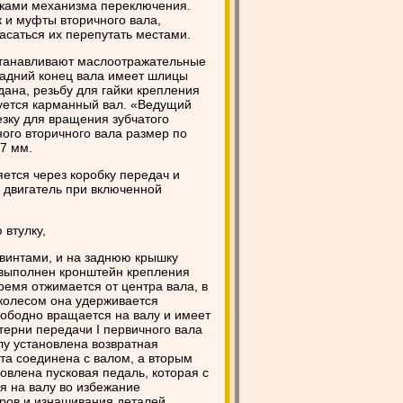
ками механизма переключения.
 и муфты вторичного вала,
асаться их перепутать местами.
станавливают маслоотражательные
задний конец вала имеет шлицы
дана, резьбу для гайки крепления
руется карманный вал. «Ведущий
зку для вращения зубчатого
ого вторичного вала размер по
7 мм.
ется через коробку передач и
ь двигатель при включенной
 втулку,
 винтами, и на заднюю крышку
м выполнен кронштейн крепления
ремя отжимается от центра вала, в
колесом она удерживается
ободно вращается на валу и имеет
ерни передачи I первичного вала
лу установлена возвратная
а соединена с валом, а вторым
овлена пусковая педаль, которая с
я на валу во избежание
ров и изнашивания деталей