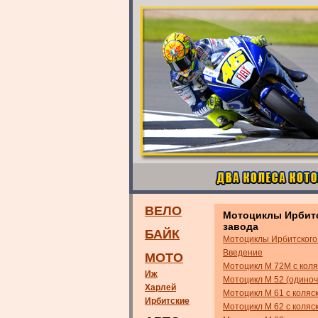
ВЕЛО
Мотоциклы Ирбит
завода
БАЙК
Мотоциклы Ирбитского
Введение
МОТО
Мотоцикл М 72М с коля
Иж
Мотоцикл М 52 (одиноч
Харлей
Мотоцикл М 61 с коляс
Ирбитские
Мотоцикл М 62 с коляс