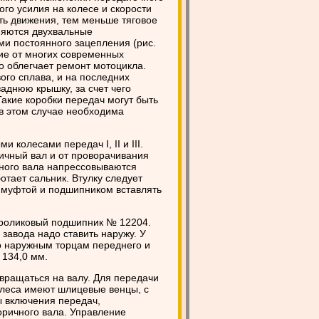
го усилия на колесе и скорости
ть движения, тем меньше тяговое
няются двухвальные
ми постоянного зацепления (рис.
чие от многих современных
о облегчает ремонт мотоцикла.
ого сплава, и на последних
аднюю крышку, за счет чего
Такие коробки передач могут быть
в этом случае необходима
 колесами передач I, II и III.
ичный вал и от проворачивания
ного вала напрессовываются
отает сальник. Втулку следует
 муфтой и подшипником вставлять
 роликовый подшипник № 12204.
завода надо ставить наружу. У
о наружным торцам переднего и
 134,0 мм.
 вращаться на валу. Для передачи
олеса имеют шлицевые венцы, с
 включения передач,
ичного вала. Управление