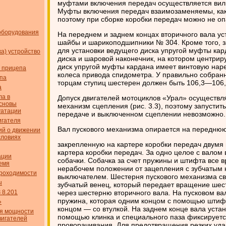
муфтами включения передач осуществляется вил
Муфты включения передач взаимозаменяемы, как
поэтому при сборке коробки передач можно не оп
оборудования
На переднем и заднем концах вторичного вала у
шайбы и шарикоподшипники № 304. Кроме того, 
для установки ведущего диска упругой муфты кар
ка) устройство
диска и шаровой наконечник, на котором центри
диск упругой муфты кардана имеет винтовую наре
о прицепа
колеса привода спидометра. У правильно собранн
епа
торцам ступиц шестерен должен быть 106,3—106,
а
ла в
Допуск двигателей мотоциклов «Урал» осуществля
Основы
механизм сцепления (рис. 3.3), поэтому запустит
уатации
передаче и выключенном сцеплении невозможно.
игателя
Вал пускового механизма опирается на переднюю
ий о движении
словиях
закрепленную на картере коробки передач двумя
картера коробки передач. За одно целое с вало
ации
собачки. Собачка за счет пружины и штифта все в
емя
нерабочем положении от зацепления с зубчатым 
роходимости
выключателем. Шестерня пускового механизма св
ы
зубчатый венец, который передает вращение шест
 8.201
через шестерню вторичного вала. На пусковом ва
пружина, которая одним концом с помощью штифт
»
концом — со втулкой. На заднем конце вала устан
я мощности
помощью клинка и специального паза фиксируетс
вигателей
проворачивания. Для предотвращения резких уда