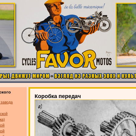
ского
Коробка передач
 завода
ской
ка)
кой
кой