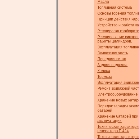
Масла
Топливная система
Основы горения топли
Принцип действия кар
Устройство и работа 
Регулировка карбюрат
Регулирование синхро
работы цилиндров.
Эксплуатация топливн
Экипажная часть
Передняя вилка
Задняя подвеска
Колеса
Тормоза
Эксплуатация экипажн
Ремонт экипажной час
Электрооборудование
Хранение новых батар
Порядок зарядки акку
батарей
Хранение батарей при
эксплуатации
Техническая характери
генератора Г-424
Техническая характери