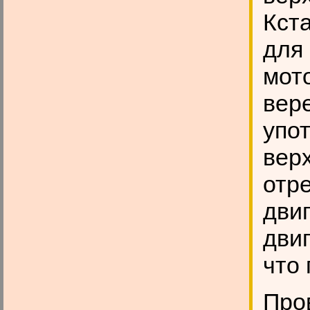
Кст
для
мот
вере
упот
вер
отр
двиг
двиг
что 
Про