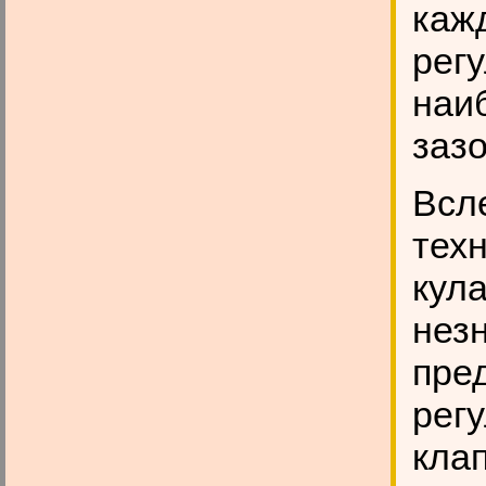
каж
рег
наи
зазо
Всл
тех
кул
нез
пре
регу
клап