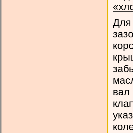
«хл
Для
заз
кор
кры
забы
мас
вал
клап
указ
кол