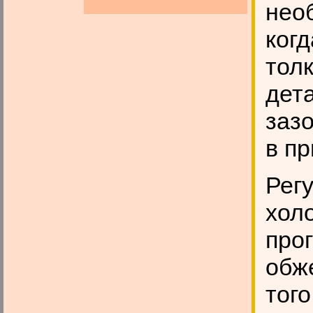
необ
когд
тол
дет
зазо
в пр
Рег
холо
про
обже
того