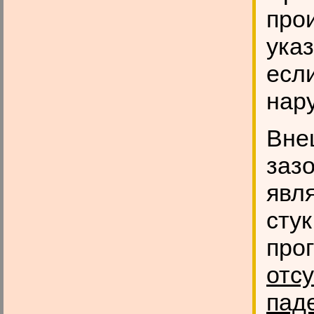
прои
ука
есл
нар
Вне
заз
явл
стук
про
отс
пад