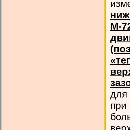
изм
ниж
М-7
дви
(по
«те
вер
заз
для
при
бол
вер