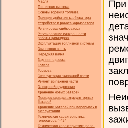
При
Масла
Топливная система
неи
Основы горения топлива
Принцип действия карбюратора
дета
Устройство и работа карбюратора
Регулировка карбюратора
зна
Регулирование синхронности
работы цилиндров.
Эксплуатация топливной системы
рем
Экипажная часть
Передняя вилка
двиг
Задняя подвеска
Колеса
зак
Тормоза
Эксплуатация экипажной части
пов
Ремонт экипажной части
Электрооборудование
Хранение новых батарей
Неи
Порядок зарядки аккумуляторных
батарей
выз
Хранение батарей при перерывах в
эксплуатации
заж
Техническая характеристика
генератора Г-424
Техническая характеристика реле-