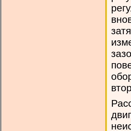
регу
внов
затя
изм
заз
пов
обо
вто
Рас
дви
неи