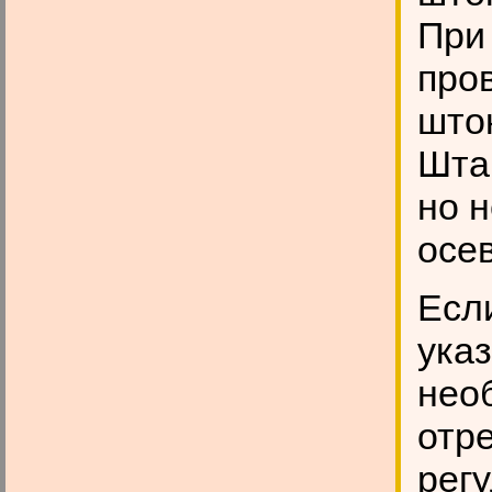
При
про
што
Шта
но 
осе
Если
указ
нео
отре
рег