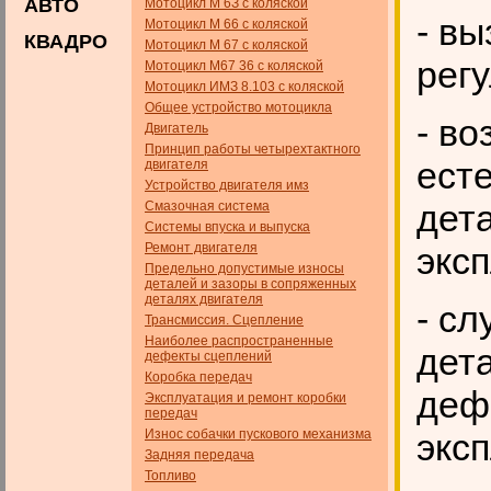
АВТО
Мотоцикл М 6З с коляской
- в
Мотоцикл М 66 с коляской
КВАДРО
Мотоцикл М 67 с коляской
регу
Мотоцикл М67 36 с коляской
Мотоцикл ИМЗ 8.103 с коляской
Общее устройство мотоцикла
- в
Двигатель
Принцип работы четырехтактного
ест
двигателя
Устройство двигателя имз
дет
Смазочная система
Системы впуска и выпуска
Ремонт двигателя
экс
Предельно допустимые износы
деталей и зазоры в сопряженных
деталях двигателя
- с
Трансмиссия. Сцепление
Наиболее распространенные
дет
дефекты сцеплений
Коробка передач
деф
Эксплуатация и ремонт коробки
передач
Износ собачки пускового механизма
экс
Задняя передача
Топливо