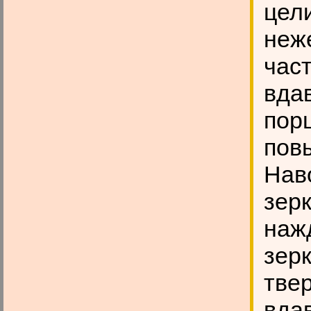
цел
неж
част
вда
пор
пов
Нав
зер
нажд
зер
тве
вдав