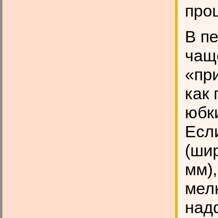
про
В пе
чащ
«пр
как 
юбк
Есл
(ши
мм)
мел
над