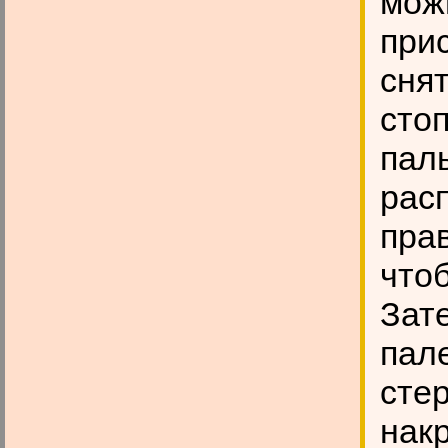
мож
прис
сня
сто
паль
рас
пра
что
Зат
пал
стер
накр