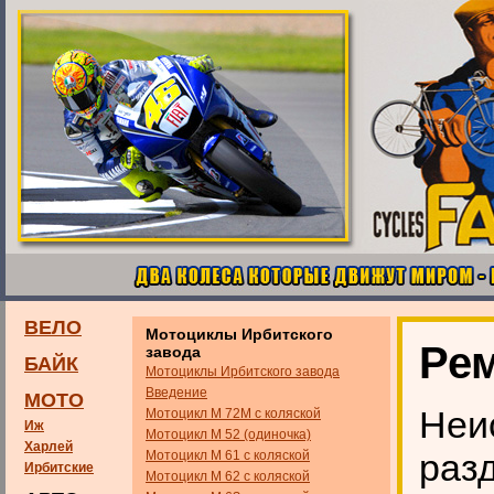
ВЕЛО
Мотоциклы Ирбитского
Рем
завода
БАЙК
Мотоциклы Ирбитского завода
Введение
МОТО
Неи
Мотоцикл М 72М с коляской
Иж
Мотоцикл М 52 (одиночка)
Харлей
разд
Мотоцикл М 61 с коляской
Ирбитские
Мотоцикл М 62 с коляской