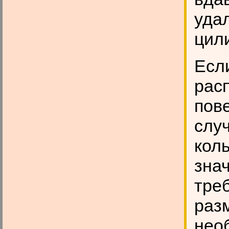
уда
цил
Есл
рас
пове
слу
кол
зна
тре
раз
нео