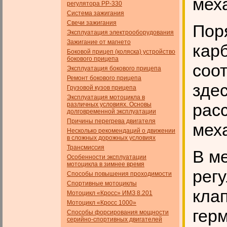
мех
регулятора РР-330
Система зажигания
Свечи зажигания
Пор
Эксплуатация электрооборудования
Зажигание от магнето
кар
Боковой прицеп (коляска) устройство
бокового прицепа
соо
Эксплуатация бокового прицепа
Ремонт бокового прицепа
зде
Грузовой кузов прицепа
Эксплуатация мотоцикла в
рас
различных условиях. Основы
долговременной эксплуатации
Причины перегрева двигателя
мех
Несколько рекомендаций о движении
в сложных дорожных условиях
Трансмиссия
В м
Особенности эксплуатации
мотоцикла в зимнее время
регу
Способы повышения проходимости
Спортивные мотоциклы
клап
Мотоцикл «Кросс» ИМЗ 8.201
Мотоцикл «Кросс 1000»
гер
Способы форсирования мощности
серийно-спортивных двигателей