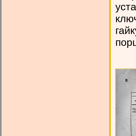
уст
ключ
гай
порш