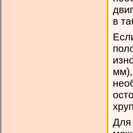
двиг
в та
Есл
пол
изно
мм)
нео
ост
хруп
Для