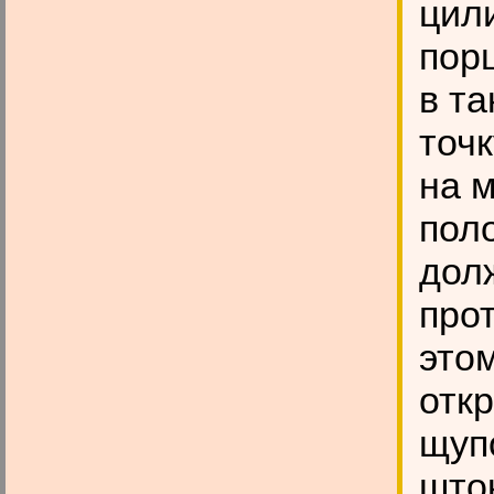
цил
пор
в т
точ
на м
пол
дол
про
этом
откр
щуп
што