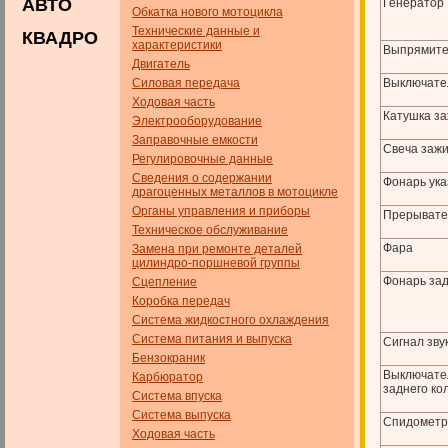
АВТО
Генератор
Обкатка нового мотоцикла
Технические данные и
КВАДРО
характеристики
Выпрямите
Двигатель
Силовая передача
Выключате
Ходовая часть
Катушка з
Электрооборудование
Заправочные емкости
Свеча заж
Регулировочные данные
Сведения о содержании
Фонарь ука
драгоценных металлов в мотоцикле
Органы управления и приборы
Прерывате
Техническое обслуживание
Фара
Замена при ремонте деталей
цилиндро-поршневой группы
Фонарь за
Сцепление
Коробка передач
Система жидкостного охлаждения
Система питания и выпуска
Сигнал зву
Бензокраник
Выключател
Карбюратор
заднего ко
Система впуска
Система выпуска
Спидометр
Ходовая часть