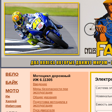
ВЕЛО
Мотоцикл дорожный
Электр
ИЖ 6.11305
БАЙК
Введение
Система э
Меры безопасности при
МОТО
эксплуатации
Номинальн
Иж
Общие указания
Харлей
Подготовка мотоцикла к
Емкость акк
эксплуатации
Ирбитские
Пуск двигателя