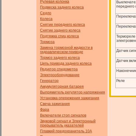
Рулевая колонка
Выключател
переднего 
Подвеска заднего колеса
Седло
Переключа
Колеса
Снятие переднего колеса
Переключа
Снятие заднего колеса
Подтяжка спиц колеса
Термореле
электрове
Тормоза
Замена тормозной жидкости в
Датчик сиг
гидравлическом приводе
Тормоз заднего колеса
Датчик вкл
Цепь привода заднего колеса
Редуктор спидометра
Наконечник
Электрооборудование
Генератор
Реле
Аккумуляторная батарея
Выпрямитель регулятор напряжения
Установка опережения зажигания
Свеча зажигания
Фара
Включатели стоп сигналов
Звуковой сигнал и Электронный
прерыватель указателей
Плавкий предохранитель 10А