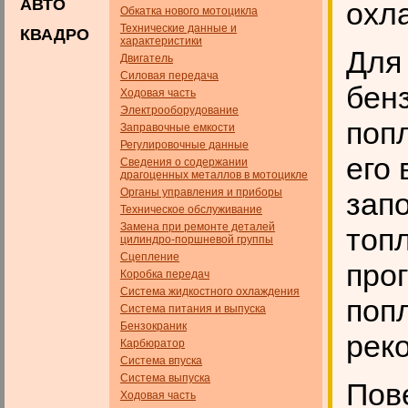
АВТО
охл
Обкатка нового мотоцикла
Технические данные и
КВАДРО
характеристики
Для 
Двигатель
Силовая передача
бен
Ходовая часть
Электрооборудование
поп
Заправочные емкости
Регулировочные данные
его 
Сведения о содержании
драгоценных металлов в мотоцикле
Органы управления и приборы
зап
Техническое обслуживание
Замена при ремонте деталей
топ
цилиндро-поршневой группы
Сцепление
про
Коробка передач
Система жидкостного охлаждения
поп
Система питания и выпуска
Бензокраник
рек
Карбюратор
Система впуска
Система выпуска
Пов
Ходовая часть