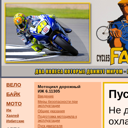
ВЕЛО
Мотоцикл дорожный
Пус
ИЖ 6.11305
БАЙК
Введение
Меры безопасности при
МОТО
эксплуатации
Не д
Иж
Общие указания
Харлей
Подготовка мотоцикла к
охл
эксплуатации
Ирбитские
Пуск двигателя