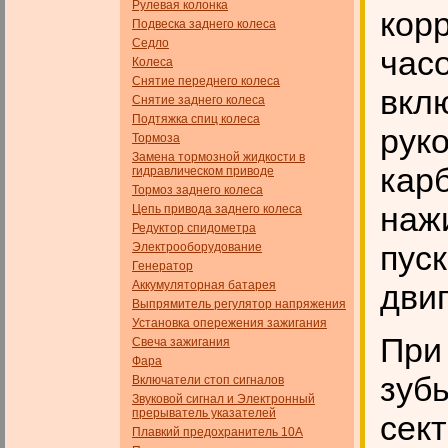
Рулевая колонка
корр
Подвеска заднего колеса
Седло
часо
Колеса
Снятие переднего колеса
вкл
Снятие заднего колеса
Подтяжка спиц колеса
рук
Тормоза
Замена тормозной жидкости в
карб
гидравлическом приводе
Тормоз заднего колеса
наж
Цепь привода заднего колеса
Редуктор спидометра
пус
Электрооборудование
Генератор
Аккумуляторная батарея
двиг
Выпрямитель регулятор напряжения
Установка опережения зажигания
При
Свеча зажигания
Фара
зуб
Включатели стоп сигналов
Звуковой сигнал и Электронный
прерыватель указателей
сек
Плавкий предохранитель 10А