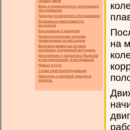
Провод свечи
кол
Виды и периодичность технического
обслуживания
пла
Порядок технического обслуживания
Возможные неисправности
мотоцкила
Посл
Консервация и хранение
Резинотехнические изделия,
на 
применяемые на мотоцикле
Величина моментов затяжек
резьбовых соединений мотоцикла
кол
Дополнение от редактора (Вырезки
из мотожурналов). К консервации
кор
Ремонт в пути
Схема электрооборудования
пол
Двигатель с коробкой передач в
разрезе.
Дви
нач
двиг
раб