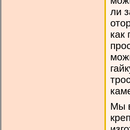
мож
ли з
ото
как 
про
мож
гай
тро
кам
Мы 
кре
изг