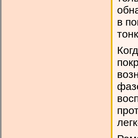
обн
в п
тонк
Ког
покр
воз
фаз
вос
про
легк