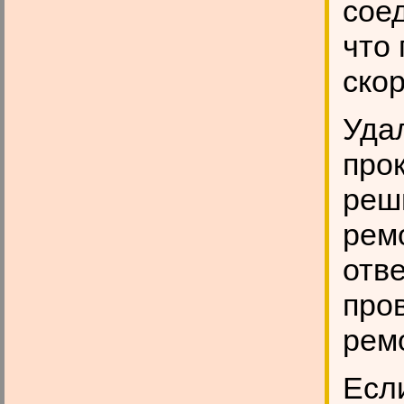
сое
что 
скор
Уда
прок
реши
рем
отве
про
рем
Есл