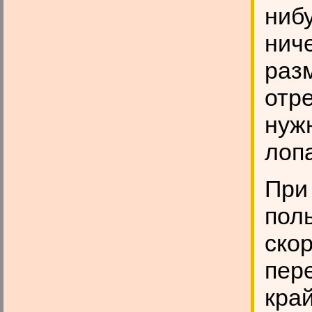
ниб
ниче
раз
отре
нуж
лопа
При
пол
ско
пер
кра