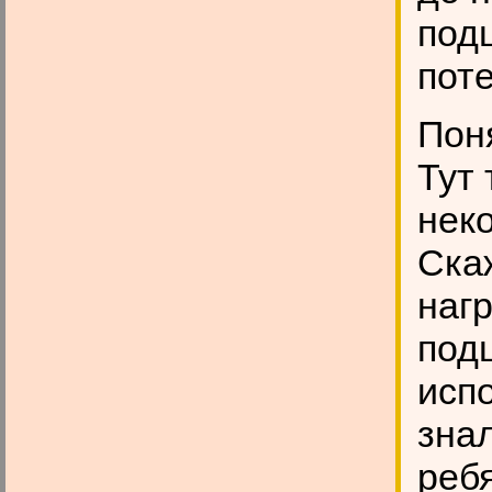
под
пот
Поня
Тут
нек
Ска
нагр
под
исп
знал
реб