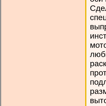
Сдел
спе
вып
инс
мот
люб
раск
про
под
раз
выт