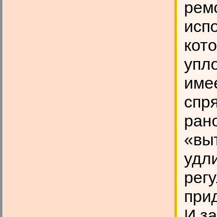
рем
исп
кот
упл
име
спр
ран
«выт
удли
рег
при
И за