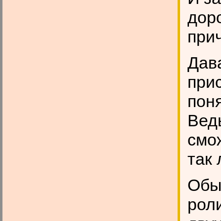
дор
при
Дав
при
поня
Ведь
смо
так 
Обы
роли