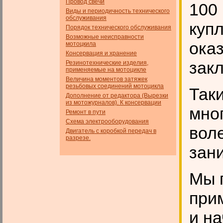
Провод свечи
100 
Виды и периодичность технического
обслуживания
купл
Порядок технического обслуживания
Возможные неисправности
ока
мотоцкила
Консервация и хранение
закл
Резинотехнические изделия,
применяемые на мотоцикле
Величина моментов затяжек
резьбовых соединений мотоцикла
Так
Дополнение от редактора (Вырезки
из мотожурналов). К консервации
мног
Ремонт в пути
Схема электрооборудования
вол
Двигатель с коробкой передач в
разрезе.
зан
Мы 
прим
и на