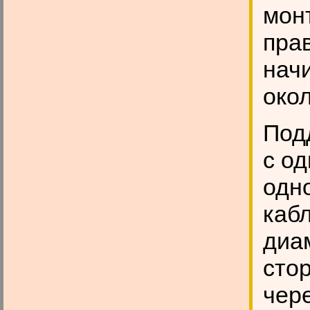
мон
пра
начи
окол
Под
с о
одн
кабл
диа
сто
чере