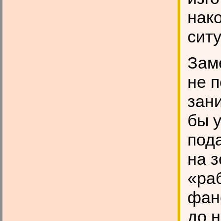
нак
ситу
Зам
не 
зани
бы 
под
на 
«раб
фане
до н