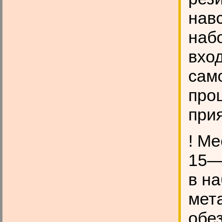
нав
наб
вход
сам
про
при
! Ме
15—
в н
мет
обе