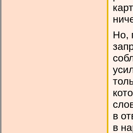
карт
ниче
Но, 
зап
соб
уси
тол
кот
сло
в от
в н