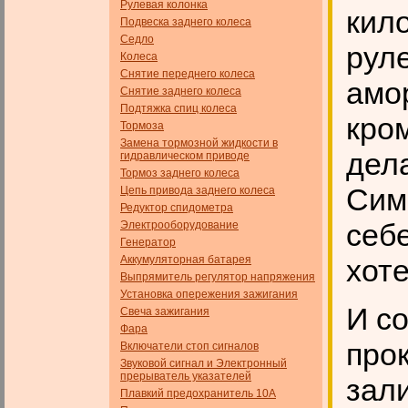
Рулевая колонка
кил
Подвеска заднего колеса
Седло
рул
Колеса
Снятие переднего колеса
амор
Снятие заднего колеса
Подтяжка спиц колеса
кро
Тормоза
Замена тормозной жидкости в
дела
гидравлическом приводе
Тормоз заднего колеса
Сим
Цепь привода заднего колеса
Редуктор спидометра
себе
Электрооборудование
Генератор
Аккумуляторная батарея
хот
Выпрямитель регулятор напряжения
Установка опережения зажигания
И с
Свеча зажигания
Фара
про
Включатели стоп сигналов
Звуковой сигнал и Электронный
прерыватель указателей
зали
Плавкий предохранитель 10А