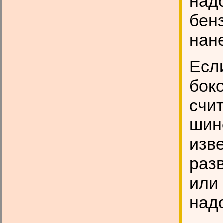
над
бен
нан
Есл
бок
счи
шин
изв
раз
или 
над