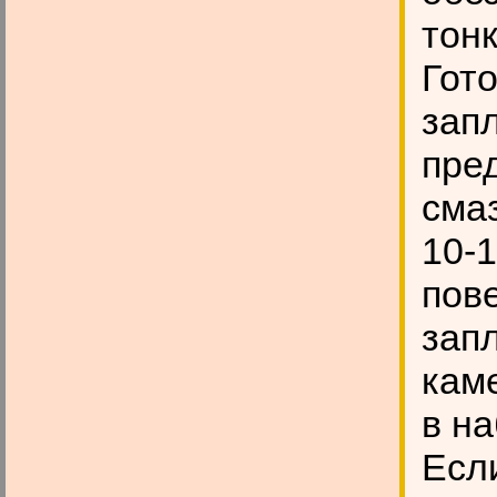
тонк
Гот
зап
пре
сма
10-
пов
зап
кам
в н
Есл