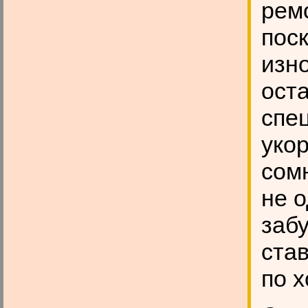
рем
поск
изн
оста
спе
укор
сом
не 
забу
ста
по 