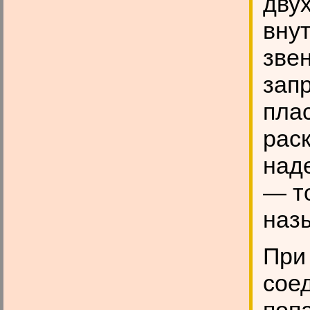
двух
вну
зве
зап
пла
рас
наде
— то
наз
При
сое