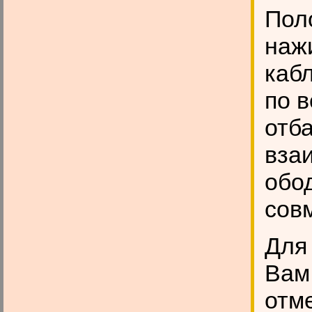
Пол
наж
кабл
по в
отб
вза
обод
сов
Для 
Вам 
отме