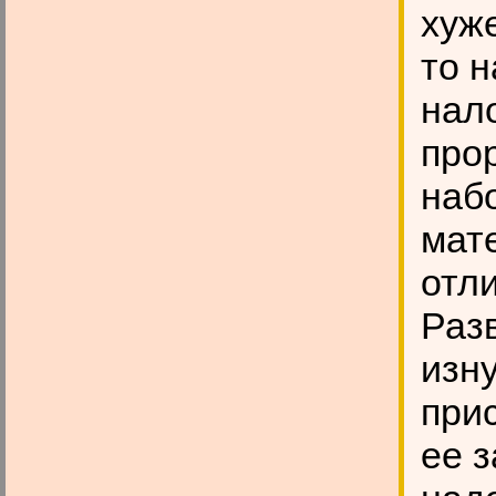
хуж
то 
нал
про
наб
мат
отл
Раз
изну
при
ее 