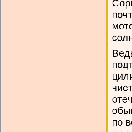
Сор
почт
мот
солн
Вед
под
цил
чис
оте
обы
по 