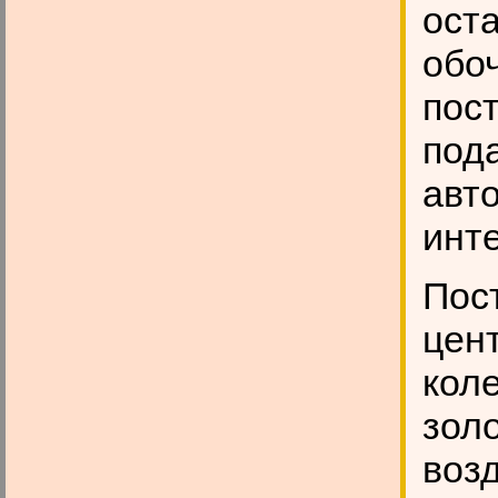
оста
обо
пос
под
авт
инт
Пос
цен
кол
золо
воз