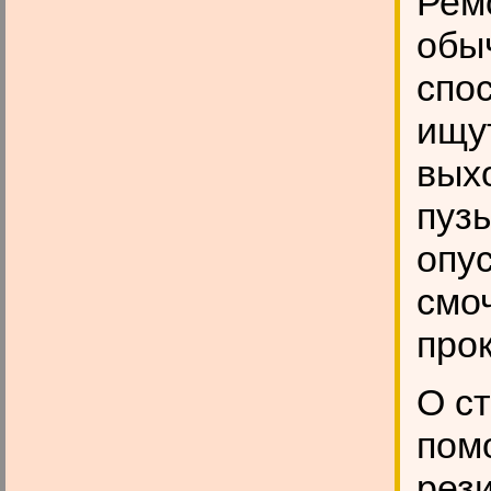
Рем
обы
спо
ищу
вых
пузы
опус
смо
про
О с
пом
рез