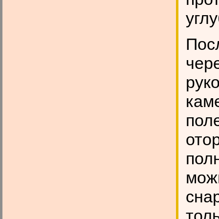
угл
Посл
чере
руко
каме
поле
отор
пол
мож
снар
толь