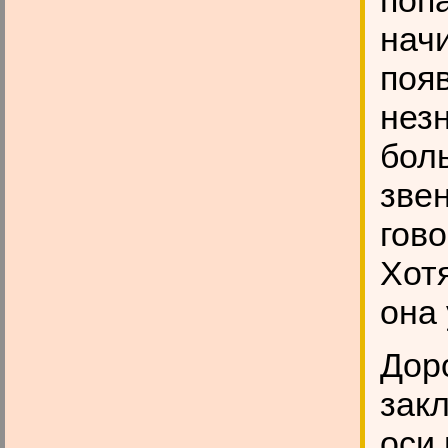
попа
нач
поя
нез
бол
звен
гово
Хотя
она
Дор
зак
оси