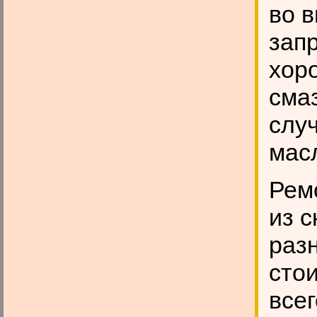
во 
зап
хор
сма
случ
мас
Рем
из 
раз
стои
всег