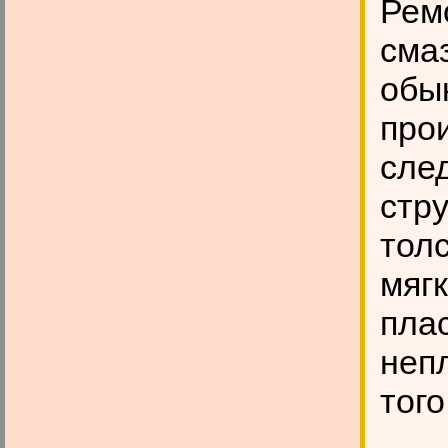
Рем
сма
обы
прои
сле
стру
тол
мяг
пла
неп
того