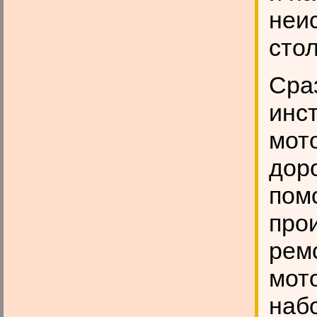
неи
стол
Сра
инс
мот
дор
пом
про
рем
мото
набо