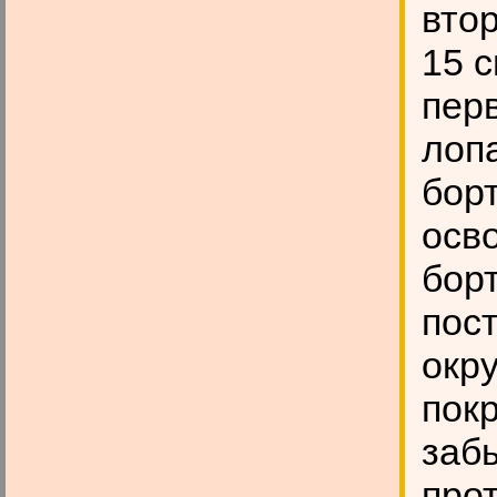
вто
15 с
пер
лоп
борт
осв
борт
пос
окр
пок
заб
про