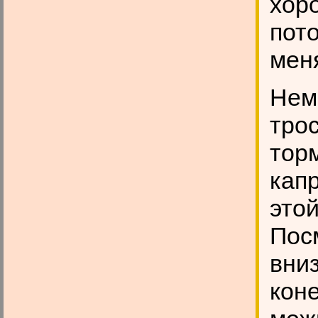
хоро
пото
мен
Нем
тро
тор
капр
это
Посм
вниз
кон