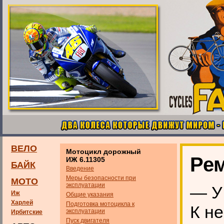
ВЕЛО
Мотоцикл дорожный
Рем
ИЖ 6.11305
БАЙК
Введение
Меры безопасности при
МОТО
эксплуатации
— У
Иж
Общие указания
Харлей
Подготовка мотоцикла к
К н
эксплуатации
Ирбитские
Пуск двигателя