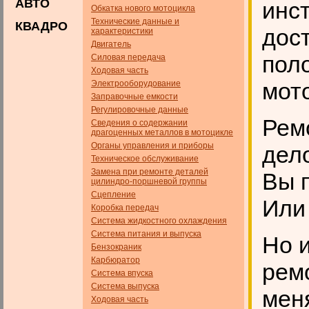
АВТО
инс
Обкатка нового мотоцикла
Технические данные и
КВАДРО
дост
характеристики
Двигатель
пол
Силовая передача
Ходовая часть
мот
Электрооборудование
Заправочные емкости
Регулировочные данные
Рем
Сведения о содержании
драгоценных металлов в мотоцикле
Органы управления и приборы
дело
Техническое обслуживание
Замена при ремонте деталей
Вы п
цилиндро-поршневой группы
Сцепление
Или
Коробка передач
Система жидкостного охлаждения
Система питания и выпуска
Но и
Бензокраник
Карбюратор
рем
Система впуска
Система выпуска
мен
Ходовая часть