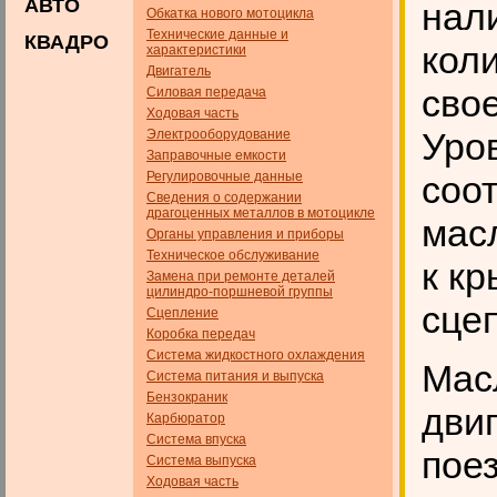
АВТО
нал
Обкатка нового мотоцикла
Технические данные и
КВАДРО
кол
характеристики
Двигатель
сво
Силовая передача
Ходовая часть
Уро
Электрооборудование
Заправочные емкости
Регулировочные данные
соо
Сведения о содержании
драгоценных металлов в мотоцикле
мас
Органы управления и приборы
Техническое обслуживание
к к
Замена при ремонте деталей
цилиндро-поршневой группы
сцеп
Сцепление
Коробка передач
Система жидкостного охлаждения
Мас
Система питания и выпуска
Бензокраник
двиг
Карбюратор
Система впуска
поез
Система выпуска
Ходовая часть