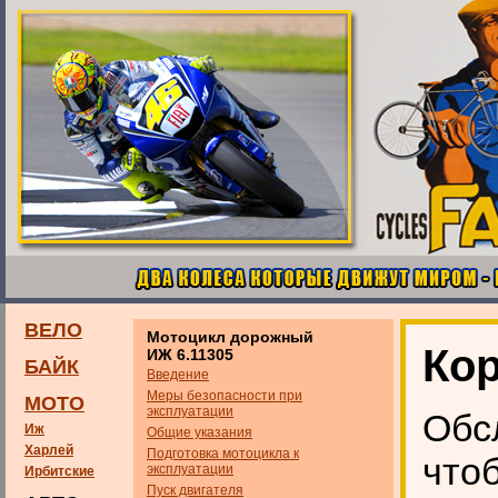
ВЕЛО
Мотоцикл дорожный
Кор
ИЖ 6.11305
БАЙК
Введение
Меры безопасности при
МОТО
эксплуатации
Обс
Иж
Общие указания
Харлей
Подготовка мотоцикла к
что
эксплуатации
Ирбитские
Пуск двигателя