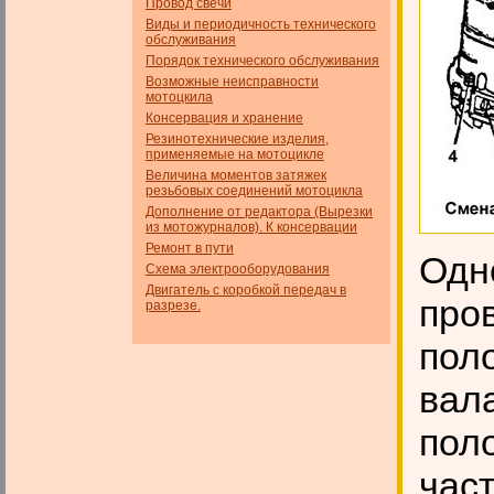
Провод свечи
Виды и периодичность технического
обслуживания
Порядок технического обслуживания
Возможные неисправности
мотоцкила
Консервация и хранение
Резинотехнические изделия,
применяемые на мотоцикле
Величина моментов затяжек
резьбовых соединений мотоцикла
Дополнение от редактора (Вырезки
из мотожурналов). К консервации
Ремонт в пути
Одн
Схема электрооборудования
Двигатель с коробкой передач в
про
разрезе.
пол
вала
пол
част