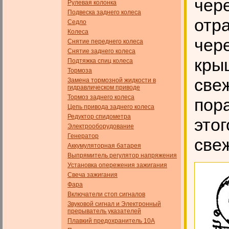
чер
Рулевая колонка
Подвеска заднего колеса
отр
Седло
Колеса
чер
Снятие переднего колеса
Снятие заднего колеса
крыш
Подтяжка спиц колеса
Тормоза
све
Замена тормозной жидкости в
гидравлическом приводе
Тормоз заднего колеса
пора
Цепь привода заднего колеса
Редуктор спидометра
этог
Электрооборудование
Генератор
све
Аккумуляторная батарея
Выпрямитель регулятор напряжения
Установка опережения зажигания
Свеча зажигания
Фара
Включатели стоп сигналов
Звуковой сигнал и Электронный
прерыватель указателей
Плавкий предохранитель 10А