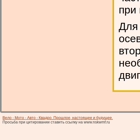
при
Для
осе
вто
нео
двиг
Вело - Мото - Авто - Квадро. Прошлое, настоящее и будущее.
Просьба при цитировании ставить ссылку на www.nskwmf.ru