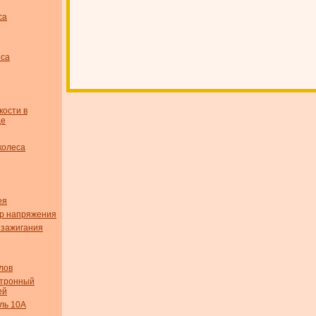
са
еса
кости в
де
колеса
ея
р напряжения
 зажигания
лов
ктронный
ей
ль 10А