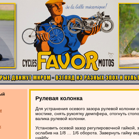
ый
Рулевая колонка
Для устранения осевого зазора рулевой колонки 
и
мостике, снять рукоятку демпфера, отогнуть стоп
валика рулевой колонки.
к
Установить осевой зазор регулировочной гайкой, 
ослабив на 1/8 … 1/6 оборота. Завернуть гайку ве
шайбу.