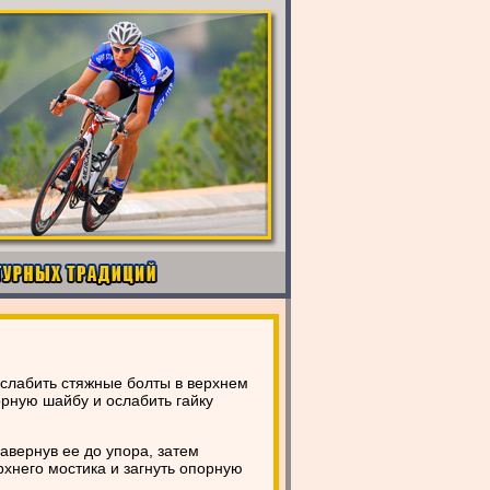
ослабить стяжные болты в верхнем
орную шайбу и ослабить гайку
завернув ее до упора, затем
рхнего мостика и загнуть опорную