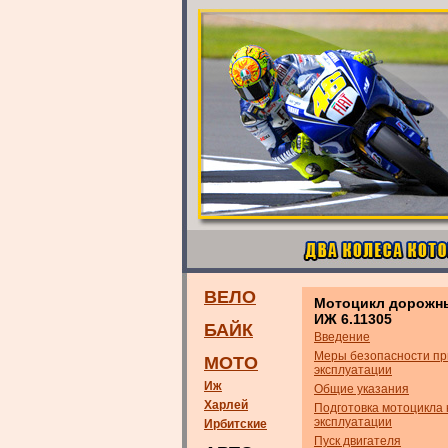
ВЕЛО
Мотоцикл дорожн
ИЖ 6.11305
БАЙК
Введение
Меры безопасности пр
МОТО
эксплуатации
Иж
Общие указания
Харлей
Подготовка мотоцикла 
эксплуатации
Ирбитские
Пуск двигателя