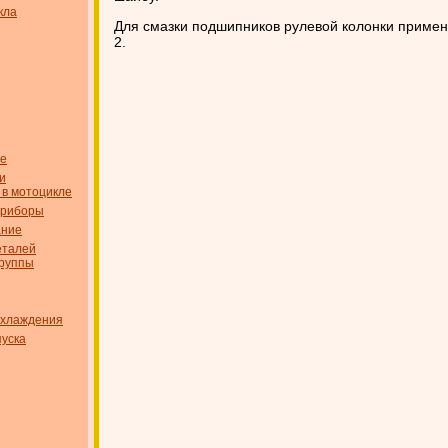
кла
Для смазки подшипников рулевой колонки применя
2.
ые
и
 в мотоцикле
приборы
ание
еталей
группы
охлаждения
пуска