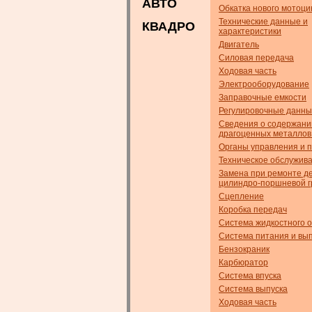
АВТО
Обкатка нового мотоци
Технические данные и
КВАДРО
характеристики
Двигатель
Силовая передача
Ходовая часть
Электрооборудование
Заправочные емкости
Регулировочные данн
Сведения о содержани
драгоценных металлов
Органы управления и 
Техническое обслужив
Замена при ремонте д
цилиндро-поршневой 
Сцепление
Коробка передач
Система жидкостного 
Система питания и вы
Бензокраник
Карбюратор
Система впуска
Система выпуска
Ходовая часть