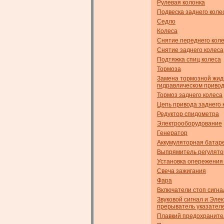
Рулевая колонка
Подвеска заднего коле
Седло
Колеса
Снятие переднего кол
Снятие заднего колеса
Подтяжка спиц колеса
Тормоза
Замена тормозной жид
гидравлическом приво
Тормоз заднего колеса
Цепь привода заднего 
Редуктор спидометра
Электрооборудование
Генератор
Аккумуляторная батар
Выпрямитель регулято
Установка опережения
Свеча зажигания
Фара
Включатели стоп сигна
Звуковой сигнал и Эле
прерыватель указател
Плавкий предохраните