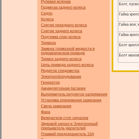
Рулевая колонка
Болт, пуск
Подвеска заднего колеса
Седло
Гайка креп
Колеса
Гайка воя;
Снятие переднего колеса
Снятие заднего колеса
Гайка кре
Подтяжка спиц колеса
Тормоза
Болт крепл
Замена тормозной жидкости в
гидравлическом приводе
Болт махов
Тормоз заднего колеса
Цепь привода заднего колеса
Редуктор спидометра
Электрооборудование
Генератор
Аккумуляторная батарея
Выпрямитель регулятор напряжения
Установка опережения зажигания
Свеча зажигания
Фара
Включатели стоп сигналов
Звуковой сигнал и Электронный
прерыватель указателей
Плавкий предохранитель 10А