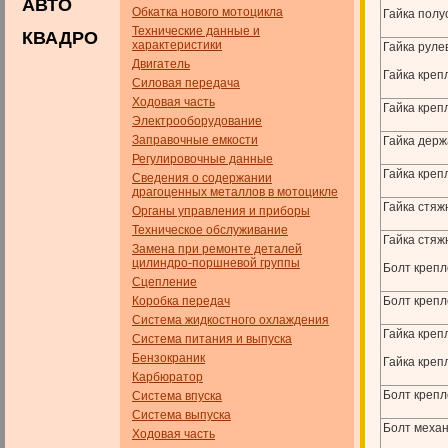
АВТО
Обкатка нового мотоцикла
Гайка полу
Технические данные и
КВАДРО
характеристики
Гайка руле
Двигатель
Гайка креп
Силовая передача
Ходовая часть
Гайка креп
Электрооборудование
Заправочные емкости
Гайка держ
Регулировочные данные
Гайка креп
Сведения о содержании
драгоценных металлов в мотоцикле
Гайка стяж
Органы управления и приборы
Техническое обслуживание
Гайка стяж
Замена при ремонте деталей
цилиндро-поршневой группы
Болт крепл
Сцепление
Коробка передач
Болт крепл
Система жидкостного охлаждения
Гайка креп
Система питания и выпуска
Бензокраник
Гайка креп
Карбюратор
Болт крепл
Система впуска
Система выпуска
Болт меха
Ходовая часть