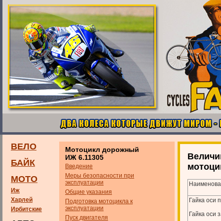
ВЕЛО
Мотоцикл дорожный
Величи
ИЖ 6.11305
БАЙК
мотоци
Введение
Меры безопасности при
МОТО
эксплуатации
Наименова
Иж
Общие указания
Харлей
Гайка оси 
Подготовка мотоцикла к
эксплуатации
Ирбитские
Гайка оси 
Пуск двигателя