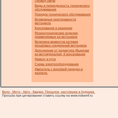
Провод свечи
Виды и периодичность технического
обслуживания
Порядок технического обслуживания
Возможные неисправности
мотоцкила
Консервация и хранение
Резинотехнические изделия,
применяемые на мотоцикле
Величина моментов затяжек
резьбовых соединений мотоцикла
Дополнение от редактора (Вырезки
из мотожурналов). К консервации
Ремонт в пути
Схема электрооборудования
Двигатель с коробкой передач в
разрезе.
Вело - Мото - Авто - Квадро. Прошлое, настоящее и будущее.
Просьба при цитировании ставить ссылку на www.nskwmf.ru