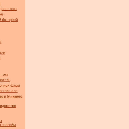
ы
дного тока
ея
й батареей
а
ски
и
 тока
чатель
вочной фары
оп сигнала
го и ближнего
пидометра
мы
и способы