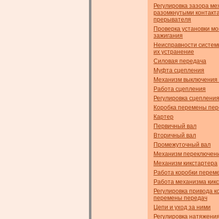
Регулировка зазора ме
разомкнутыми контакт
прерывателя
Проверка установки м
зажигания
Неисправности систем
их устранение
Силовая передача
Муфта сцепления
Механизм выключения
Работа сцепления
Регулировка сцеплени
Коробка перемены пер
Картер
Первичный вал
Вторичный вал
Промежуточный вал
Механизм переключен
Механизм кикстартера
Работа коробки перем
Работа механизма кик
Регулировка привода к
перемены передач
Цепи и уход за ними
Регулировка натяжени