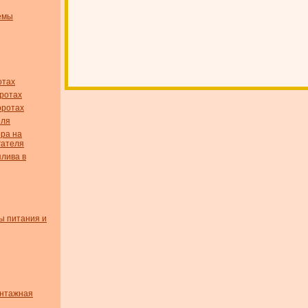
емы
отах
оротах
оротах
еля
ора на
гателя
плива в
ы питания и
онтажная