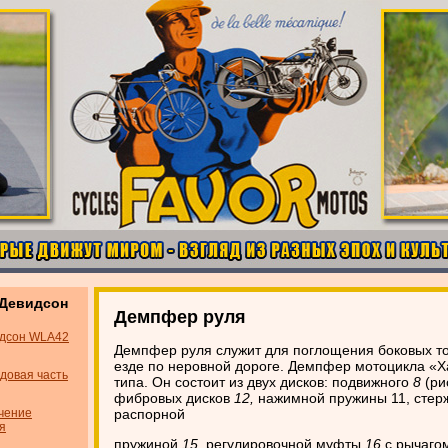
-Девидсон
Демпфер руля
идсон WLA42
Демпфер руля служит для поглощения боковых т
езде по неровной дороге. Демпфер мотоцикла «
довая часть
типа. Он состоит из двух дисков: подвижного
8
(ри
фибровых дисков
12,
нажимной пружины 11, сте
чение
распорной
я
пружиной
15,
регулировочной муфты
16
с рычаго