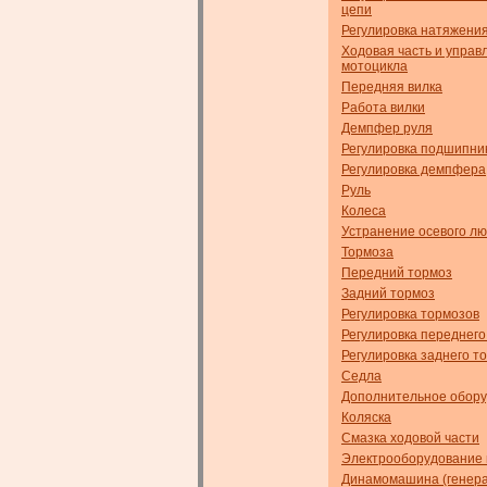
цепи
Регулировка натяжени
Ходовая часть и управ
мотоцикла
Передняя вилка
Работа вилки
Демпфер руля
Регулировка подшипник
Регулировка демпфера
Руль
Колеса
Устранение осевого л
Тормоза
Передний тормоз
Задний тормоз
Регулировка тормозов
Регулировка переднего
Регулировка заднего т
Седла
Дополнительное обор
Коляска
Смазка ходовой части
Электрооборудование 
Динамомашина (генера