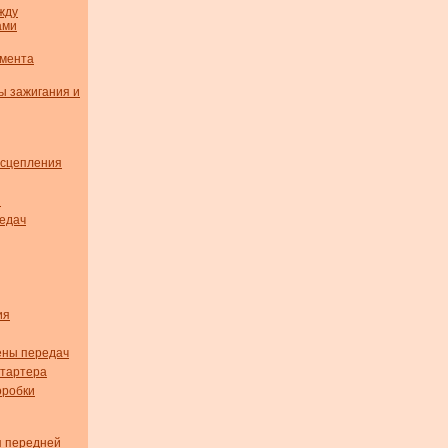
жду
ами
омента
ы зажигания и
 сцепления
я
едач
ия
ены передач
стартера
оробки
я передней