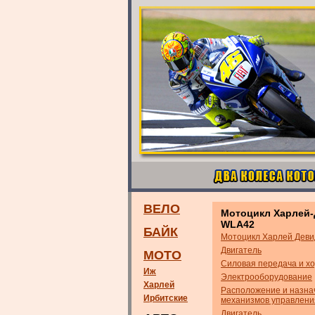
ВЕЛО
Мотоцикл Харлей
WLA42
БАЙК
Мотоцикл Харлей Дев
Двигатель
МОТО
Силовая передача и хо
Иж
Электрооборудование
Харлей
Расположение и назна
Ирбитские
механизмов управлени
Двигатель