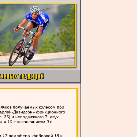
олчков получаемых колесом при
Харлей-Давидсон» фрикционного
с. 35) и неподвижного 7, двух
ржня
10
с наконечником
9
и
м
17
демпфера, фибровой
18
и