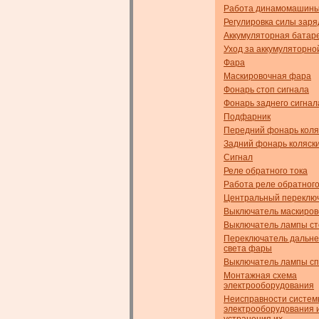
Работа динамомашин
Регулировка силы заря
Аккумуляторная батар
Уход за аккумуляторно
Фара
Маскировочная фара
Фонарь стоп сигнала
Фонарь заднего сигнал
Подфарник
Передний фонарь коля
Задний фонарь коляск
Сигнал
Реле обратного тока
Работа реле обратного
Центральный переклю
Выключатель маскиро
Выключатель лампы ст
Переключатель дальне
света фары
Выключатель лампы с
Монтажная схема
электрооборудования
Неисправности систе
электрооборудования 