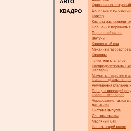
АВТО
Кривошипно шатунный
КВАДРО
Цилиндры и головки ц
Картер
Крышка распределител
Поршень и поршневые
Поршневой палец
Шатуны
Коленчатый вал
Механизм газораспре
Клапаны
Толкатели клапанов
Распределительные ку
шестерни
Моменты открытия и з
клапанов (фазы газор
Регулировка клапанных
Порядок операций рег
клапанных зазоров
Чередование тактов в 
двигателя
Система выпуска
Система смазки
Масляный бак
Нагнетающий насос