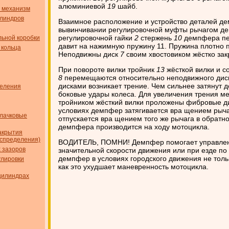
алюминиевой
19
шайб.
 механизм
илиндров
Взаимное расположение и устройство деталей де
вывинчивании регулировочной муфты рычагом д
регулировочной гайки
2
стержень
10
демпфера пе
ьной коробки
давит на нажимную пружину 11. Пружина плотно 
 кольца
Неподвижны диск
7
своим хвостовиком жёстко зак
При повороте вилки тройник
13
жёсткой вилки и с
8
перемещаются относительно неподвижного ди
дисками возникает трение. Чем сильнее затянут
деления
боковые удары колеса. Для увеличения трения м
тройником жёсткий вилки проложены фибровые д
условиях демпфер затягивается вра щением рыч
лачковые
отпускается вра щением того же рычага в обратн
демпфера производится на ходу мотоцикла.
акрытия
аспределения)
ВОДИТЕЛЬ, ПОМНИ! Демпфер помогает управлен
 зазоров
значительной скорости движения или при езде по 
демпфер в условиях городского движения не тольк
улировки
как это ухудшает маневренность мотоцикла.
цилиндрах