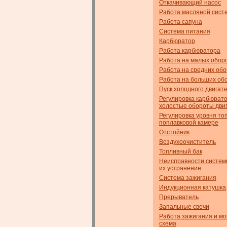
Откачивающий насос
Работа масляной сист
Работа сапуна
Система питания
Карбюратор
Работа карбюратора
Работа на малых обор
Работа на средних об
Работа на больших об
Пуск холодного двигат
Регулировка карбюрат
холостые обороты дви
Регулировка уровня то
поплавковой камере
Отстойник
Воздухоочиститель
Топливный бак
Неисправности систем
их устранение
Система зажигания
Индукционная катушка
Прерыватель
Запальные свечи
Работа зажигания и м
схема