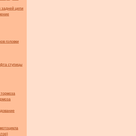
я задней цепи
ление
ов головки
юфта ступицы
 тормоза
ормоза
удование
мотоцикла
тор)