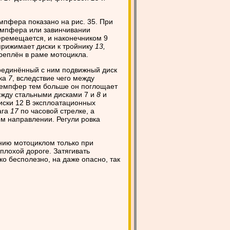
мпфера показано на рис. 35. При
емпфера или завинчивании
ремещается, и наконечником 9
прижимает диски к тройнику
13,
реплён в раме мотоцикла.
оединённый с ним подвижный диск
ска
7
, вследствие чего между
 демпфер тем больше он поглощает
ежду стальными дисками 7 и
8
и
иски 12 В эксплоатационных
ага
17
по часовой стрелке, а
ом направлении. Регули ровка
ию мотоциклом только при
плохой дороге. Затягивать
о бесполезно, на даже опасно, так