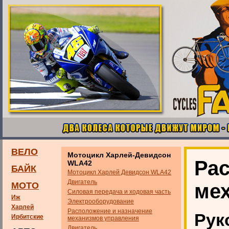
ВЕЛО
Мотоцикл Харлей-Девидсон
Рас
WLA42
БАЙК
Мотоцикл Харлей Девидсон WLA42
Двигатель
ме
МОТО
Силовая передача и ходовая часть
Иж
Электрооборудование
Харлей
Расположение и назначение
Рук
Ирбитские
механизмов управления
Двигатель