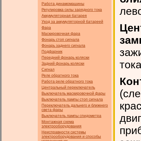
Работа динамомашины
лево
Регулировка силы зарядного тока
Аккумуляторная батарея
Уход за аккумуляторной батареей
Цен
Фара
Маскировочная фара
зам
Фонарь стоп сигнала
Фонарь заднего сигнала
заж
Подфарник
Передний фонарь коляски
тока
Задний фонарь коляски
Сигнал
Реле обратного тока
Кон
Работа реле обратного тока
Центральный переключатель
(сл
Выключатель маскировочной фары
Выключатель лампы стоп сигнала
кра
Переключатель дальнего и ближнего
света фары
дви
Выключатель лампы спидометра
Монтажная схема
электрооборудования
при
Неисправности системы
электрооборудования и способы