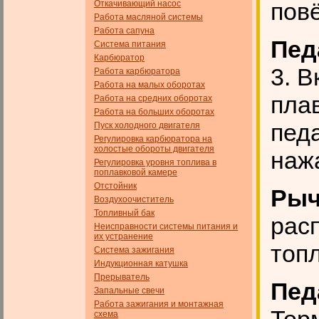
повё
Откачивающий насос
Работа масляной системы
Работа сапуна
Пед
Система питания
Карбюратор
3. 
Работа карбюратора
Работа на малых оборотах
пла
Работа на средних оборотах
Работа на больших оборотах
пед
Пуск холодного двигателя
Регулировка карбюратора на
холостые обороты двигателя
наж
Регулировка уровня топлива в
поплавковой камере
Отстойник
Рыч
Воздухоочиститель
Топливный бак
рас
Неисправности системы питания и
их устранение
топ
Система зажигания
Индукционная катушка
Прерыватель
Пед
Запальные свечи
Работа зажигания и монтажная
схема