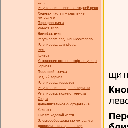
цепи
Регулировка натяжения задней цепи
Ходовая часть и управление
мотоцикла
Передняя вилка
Работа вилки
Демпфер руля
Регулировка подшипников головки
Регулировка демпфера
Руль
Колеса
Устранение осевого люфта ступицы
Тормоза
щит
Передний тормоз
Задний тормоз
Регулировка тормозов
Кно
Регулировка переднего тормоза
Регулировка заднего тормоза
лево
Седла
Дополнительное оборудование
Коляска
Пер
Смазка ходовой части
Электрооборудование мотоцикла
бли
Динамомашина (генератор)