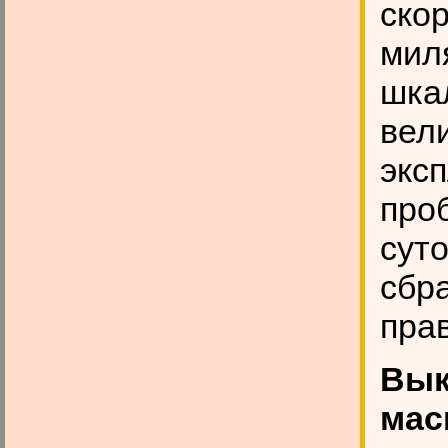
ско
мил
шка
вел
экс
про
сут
сбр
пра
Вык
мас