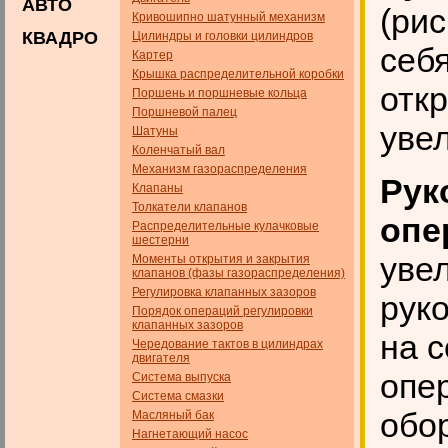
АВТО
(рис
Кривошипно шатунный механизм
КВАДРО
Цилиндры и головки цилиндров
себ
Картер
Крышка распределительной коробки
отк
Поршень и поршневые кольца
Поршневой палец
уве
Шатуны
Коленчатый вал
Механизм газораспределения
Рук
Клапаны
Толкатели клапанов
опе
Распределительные кулачковые
шестерни
уве
Моменты открытия и закрытия
клапанов (фазы газораспределения)
Регулировка клапанных зазоров
рук
Порядок операций регулировки
клапанных зазоров
на с
Чередование тактов в цилиндрах
двигателя
опе
Система выпуска
Система смазки
обо
Масляный бак
Нагнетающий насос