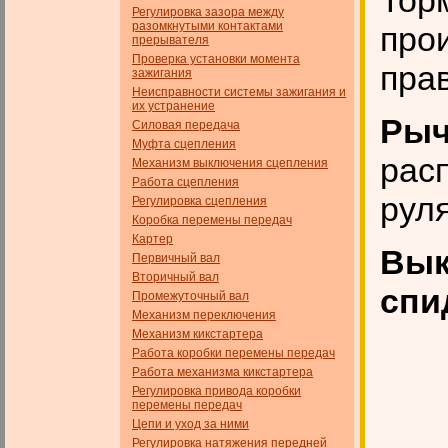
Тор
Регулировка зазора между
разомкнутыми контактами
про
прерывателя
Проверка установки момента
прав
зажигания
Неисправности системы зажигания и
их устранение
Рыч
Силовая передача
Муфта сцепления
рас
Механизм выключения сцепления
Работа сцепления
руля
Регулировка сцепления
Коробка перемены передач
Картер
Вык
Первичный вал
Вторичный вал
спи
Промежуточный вал
Механизм переключения
Механизм кикстартера
Работа коробки перемены передач
Работа механизма кикстартера
Регулировка привода коробки
перемены передач
Цепи и уход за ними
Регулировка натяжения передней