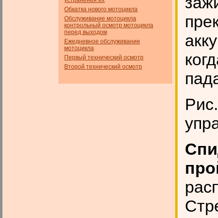
зажи
устранения их
Обкатка нового мотоцикла
пре
Обслуживание мотоцикла
контрольный осмотр мотоцикла
перед выходом
акку
Ежедневное обслуживание
мотоцикла
ког
Первый технический осмотр
Второй технический осмотр
пад
Рис
упр
Спи
про
рас
Стр