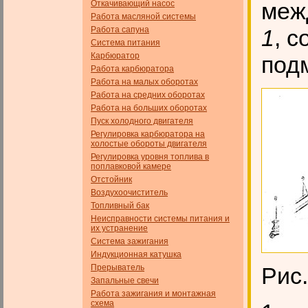
меж
Откачивающий насос
Работа масляной системы
Работа сапуна
1
, 
Система питания
Карбюратор
под
Работа карбюратора
Работа на малых оборотах
Работа на средних оборотах
Работа на больших оборотах
Пуск холодного двигателя
Регулировка карбюратора на
холостые обороты двигателя
Регулировка уровня топлива в
поплавковой камере
Отстойник
Воздухоочиститель
Топливный бак
Неисправности системы питания и
их устранение
Система зажигания
Индукционная катушка
Прерыватель
Рис.
Запальные свечи
Работа зажигания и монтажная
схема