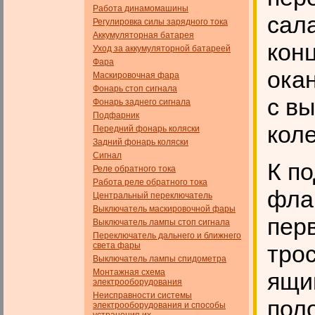
Работа динамомашины
сал
Регулировка силы зарядного тока
Аккумуляторная батарея
конц
Уход за аккумуляторной батареей
Фара
ока
Маскировочная фара
Фонарь стоп сигнала
с в
Фонарь заднего сигнала
Подфарник
коле
Передний фонарь коляски
Задний фонарь коляски
Сигнал
К п
Реле обратного тока
Работа реле обратного тока
фла
Центральный переключатель
Выключатель маскировочной фары
пер
Выключатель лампы стоп сигнала
Переключатель дальнего и ближнего
света фары
тро
Выключатель лампы спидометра
Монтажная схема
ящи
электрооборудования
Неисправности системы
пол
электрооборудования и способы