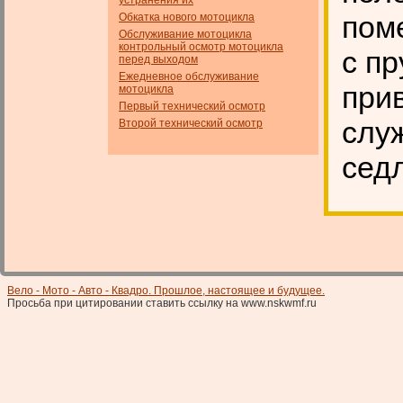
устранения их
пом
Обкатка нового мотоцикла
Обслуживание мотоцикла
контрольный осмотр мотоцикла
с п
перед выходом
Ежедневное обслуживание
при
мотоцикла
Первый технический осмотр
слу
Второй технический осмотр
сед
Вело - Мото - Авто - Квадро. Прошлое, настоящее и будущее.
Просьба при цитировании ставить ссылку на www.nskwmf.ru