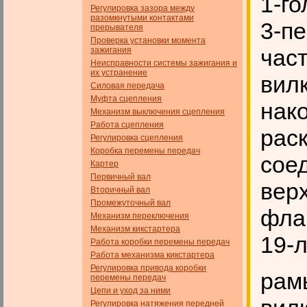
1-го
Регулировка зазора между
разомкнутыми контактами
3-пе
прерывателя
Проверка установки момента
част
зажигания
Неисправности системы зажигания и
их устранение
вилк
Силовая передача
Муфта сцепления
нако
Механизм выключения сцепления
Работа сцепления
раск
Регулировка сцепления
Коробка перемены передач
сое
Картер
Первичный вал
верх
Вторичный вал
Промежуточный вал
фла
Механизм переключения
Механизм кикстартера
19-
Работа коробки перемены передач
Работа механизма кикстартера
Регулировка привода коробки
ра
перемены передач
Цепи и уход за ними
Регулировка натяжения передней