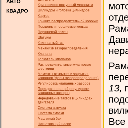
АВТО
мото
Кривошипно шатунный механизм
КВАДРО
Цилиндры и головки цилиндров
отд
Картер
Крышка распределительной коробки
Рам
Поршень и поршневые кольца
Поршневой палец
Дав
Шатуны
Коленчатый вал
нер
Механизм газораспределения
Клапаны
Толкатели клапанов
Рам
Распределительные кулачковые
шестерни
пер
Моменты открытия и закрытия
клапанов (фазы газораспределения)
Регулировка клапанных зазоров
13,
г
Порядок операций регулировки
клапанных зазоров
под
Чередование тактов в цилиндрах
двигателя
вил
Система выпуска
Система смазки
Все
Масляный бак
Нагнетающий насос