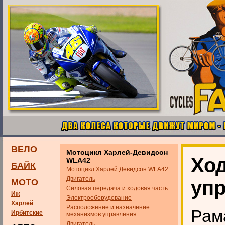
ВЕЛО
Мотоцикл Харлей-Девидсон
Ход
WLA42
БАЙК
Мотоцикл Харлей Девидсон WLA42
Двигатель
упр
МОТО
Силовая передача и ходовая часть
Иж
Электрооборудование
Харлей
Расположение и назначение
Рам
Ирбитские
механизмов управления
Двигатель