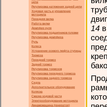
вил
цепи
Регулировка натяжения задней цепи
тру
Ходовая часть и управление
мотоцикла
дви
Передняя вилка
Работа вилки
14
в
Демпфер руля
Регулировка подшипников головки
сое
Регулировка демпфера
Руль
пре
Колеса
Устранение осевого люфта ступицы
кре
Тормоза
Передний тормоз
бако
Задний тормоз
Регулировка тормозов
Регулировка переднего тормоза
Про
Регулировка заднего тормоза
Седла
рам
Дополнительное оборудование
Коляска
кот
Смазка ходовой части
Электрооборудование мотоцикла
пер
Динамомашина (генератор)