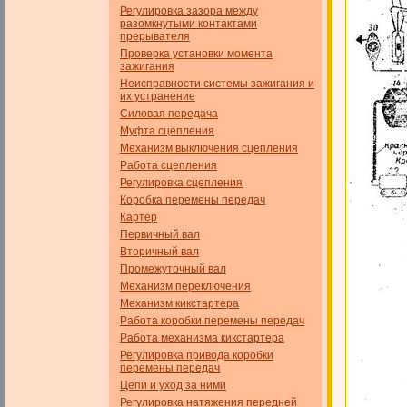
Регулировка зазора между
разомкнутыми контактами
прерывателя
Проверка установки момента
зажигания
Неисправности системы зажигания и
их устранение
Силовая передача
Муфта сцепления
Механизм выключения сцепления
Работа сцепления
Регулировка сцепления
Коробка перемены передач
Картер
Первичный вал
Вторичный вал
Промежуточный вал
Механизм переключения
Механизм кикстартера
Работа коробки перемены передач
Работа механизма кикстартера
Регулировка привода коробки
перемены передач
Цепи и уход за ними
Регулировка натяжения передней