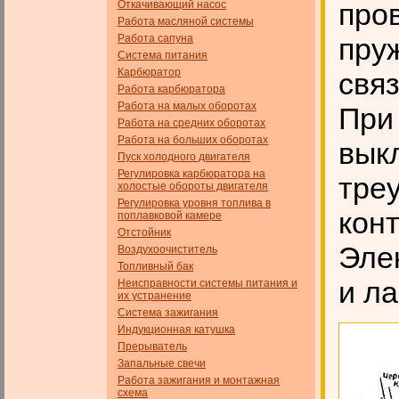
пров
Откачивающий насос
Работа масляной системы
Работа сапуна
пру
Система питания
Карбюратор
свя
Работа карбюратора
Работа на малых оборотах
При
Работа на средних оборотах
Работа на больших оборотах
вык
Пуск холодного двигателя
Регулировка карбюратора на
тре
холостые обороты двигателя
Регулировка уровня топлива в
конт
поплавковой камере
Отстойник
Эле
Воздухоочиститель
Топливный бак
и ла
Неисправности системы питания и
их устранение
Система зажигания
Индукционная катушка
Прерыватель
Запальные свечи
Работа зажигания и монтажная
схема