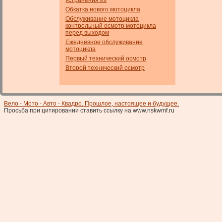
устранения их
Обкатка нового мотоцикла
Обслуживание мотоцикла
контрольный осмотр мотоцикла
перед выходом
Ежедневное обслуживание
мотоцикла
Первый технический осмотр
Второй технический осмотр
Вело - Мото - Авто - Квадро. Прошлое, настоящее и будущее.
Просьба при цитировании ставить ссылку на www.nskwmf.ru