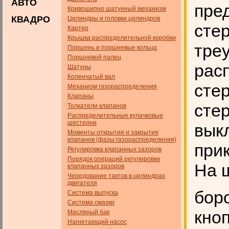
АВТО
пре
Кривошипно шатунный механизм
КВАДРО
Цилиндры и головки цилиндров
сте
Картер
Крышка распределительной коробки
треу
Поршень и поршневые кольца
Поршневой палец
рас
Шатуны
Коленчатый вал
сте
Механизм газораспределения
Клапаны
сте
Толкатели клапанов
Распределительные кулачковые
шестерни
вык
Моменты открытия и закрытия
клапанов (фазы газораспределения)
при
Регулировка клапанных зазоров
Порядок операций регулировки
На 
клапанных зазоров
Чередование тактов в цилиндрах
двигателя
бор
Система выпуска
Система смазки
кно
Масляный бак
Нагнетающий насос