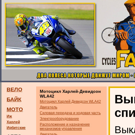
ВЕЛО
Мотоцикл Харлей-Девидсон
Вы
WLA42
БАЙК
Мотоцикл Харлей Девидсон WLA42
Двигатель
сп
МОТО
Силовая передача и ходовая часть
Иж
Электрооборудование
Харлей
Расположение и назначение
Вык
Ирбитские
механизмов управления
Двигатель