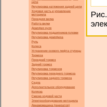
цепи
Регулировка натяжения задней цепи
Ходовая часть и управление
Рис
мотоцикла
Передняя вилка
эле
Работа вилки
Демпфер руля
Регулировка подшипников головки
Регулировка демпфера
Руль
Колеса
Устранение осевого люфта ступицы
Тормоза
Передний тормоз
Задний тормоз
Регулировка тормозов
Регулировка переднего тормоза
Регулировка заднего тормоза
Седла
Дополнительное оборудование
Коляска
Смазка ходовой части
Электрооборудование мотоцикла
Динамомашина (генератор)