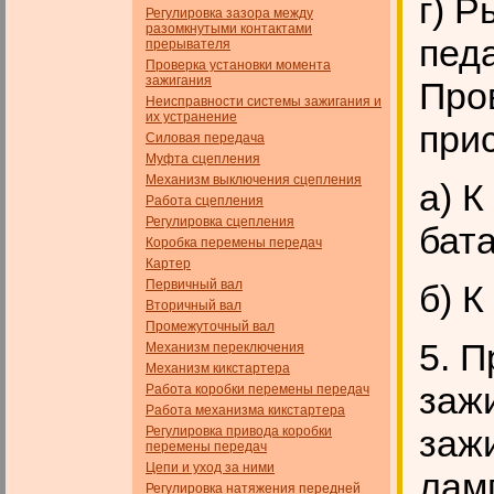
г) Р
Регулировка зазора между
разомкнутыми контактами
педа
прерывателя
Проверка установки момента
зажигания
Про
Неисправности системы зажигания и
их устранение
при
Силовая передача
Муфта сцепления
Механизм выключения сцепления
а) 
Работа сцепления
Регулировка сцепления
бат
Коробка перемены передач
Картер
Первичный вал
б) К
Вторичный вал
Промежуточный вал
5. П
Механизм переключения
Механизм кикстартера
заж
Работа коробки перемены передач
Работа механизма кикстартера
заж
Регулировка привода коробки
перемены передач
Цепи и уход за ними
ламп
Регулировка натяжения передней