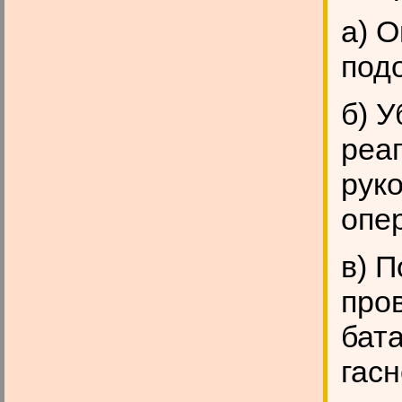
а) О
под
б) У
реа
руко
опе
в) П
про
бат
гасн