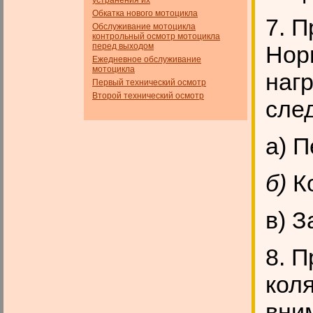
устранения их
Обкатка нового мотоцикла
7. 
Обслуживание мотоцикла
контрольный осмотр мотоцикла
перед выходом
Нор
Ежедневное обслуживание
мотоцикла
наг
Первый технический осмотр
Второй технический осмотр
сле
а) 
б)
К
в) 
8. 
кол
вни