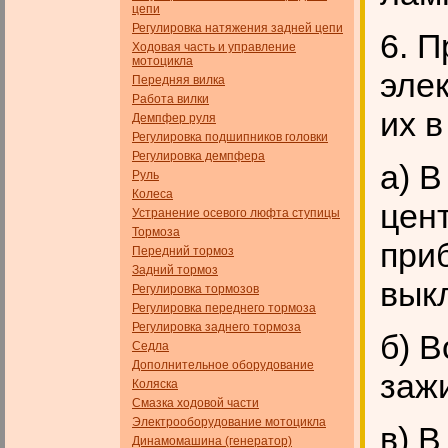
цепи
Регулировка натяжения задней цепи
6. 
Ходовая часть и управление
мотоцикла
эле
Передняя вилка
Работа вилки
их в
Демпфер руля
Регулировка подшипников головки
Регулировка демпфера
а) 
Руль
Колеса
цен
Устранение осевого люфта ступицы
Тормоза
при
Передний тормоз
Задний тормоз
вык
Регулировка тормозов
Регулировка переднего тормоза
Регулировка заднего тормоза
б) 
Седла
Дополнительное оборудование
зажи
Коляска
Смазка ходовой части
Электрооборудование мотоцикла
в) 
Динамомашина (генератор)