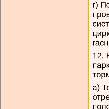
г) П
про
сис
цир
гасн
12.
парк
тор
а) 
отр
пол