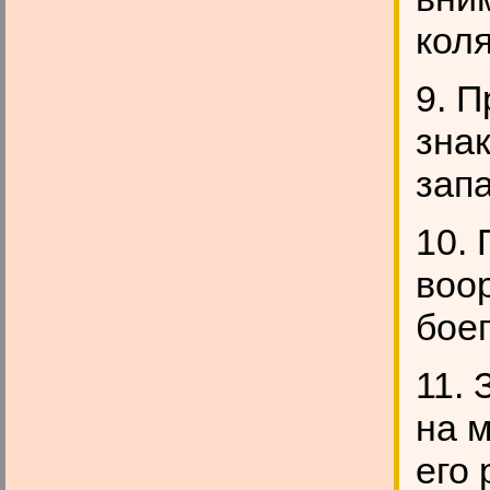
коля
9. 
зна
зап
10.
воо
бое
11. 
на 
его 