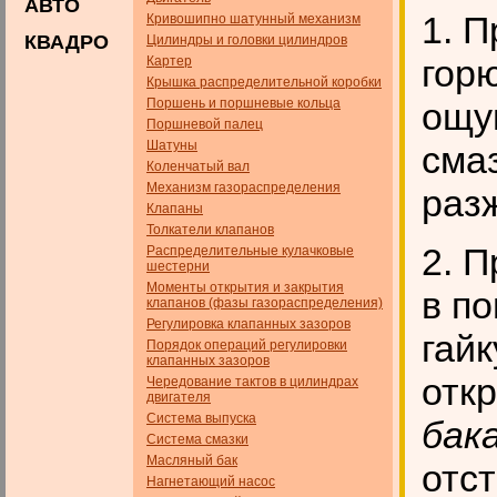
АВТО
1. 
Кривошипно шатунный механизм
КВАДРО
Цилиндры и головки цилиндров
горю
Картер
Крышка распределительной коробки
Поршень и поршневые кольца
ощу
Поршневой палец
Шатуны
смаз
Коленчатый вал
Механизм газораспределения
раз
Клапаны
Толкатели клапанов
2. 
Распределительные кулачковые
шестерни
Моменты открытия и закрытия
в п
клапанов (фазы газораспределения)
Регулировка клапанных зазоров
гайк
Порядок операций регулировки
клапанных зазоров
отк
Чередование тактов в цилиндрах
двигателя
Система выпуска
бака
Система смазки
Масляный бак
отст
Нагнетающий насос