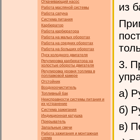
Откачивающий насос
из б
Работа масляной системы
Работа сапуна
Система питания
При
Карбюратор
Работа карбюратора
пос
Работа на малых оборотах
Работа на средних оборотах
тол
Работа на больших оборотах
Пуск холодного двигателя
3. 
Регулировка карбюратора на
холостые обороты двигателя
Регулировка уровня топлива в
упр
поплавковой камере
Отстойник
Воздухоочиститель
а) Р
Топливный бак
Неисправности системы питания и
их устранение
б) 
Система зажигания
Индукционная катушка
Прерыватель
в) 
Запальные свечи
Работа зажигания и монтажная
схема