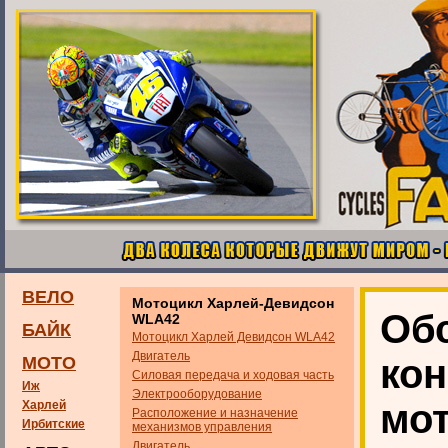
ВЕЛО
Мотоцикл Харлей-Девидсон
Об
WLA42
БАЙК
Мотоцикл Харлей Девидсон WLA42
Двигатель
ко
МОТО
Силовая передача и ходовая часть
Иж
Электрооборудование
мо
Харлей
Расположение и назначение
Ирбитские
механизмов управления
Двигатель