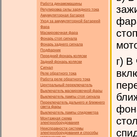
Работа динамомашины
заж
Регулировка силы зарядного тока
Аккумуляторная батарея
фар
Уход за аккумуляторной батареей
Фара
сто
Маскировочная фара
Фонарь стоп сигнала
мот
Фонарь заднего сигнала
Подфарник
Передний фонарь коляски
г) 
Задний фонарь коляски
Сигнал
вклю
Реле обратного тока
Работа реле обратного тока
пер
Центральный переключатель
Выключатель маскировочной фары
бли
Выключатель лампы стоп сигнала
Переключатель дальнего и ближнего
фон
света фары
Выключатель лампы спидометра
сто
Монтажная схема
электрооборудования
Неисправности системы
спи
электрооборудования и способы