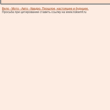
Вело - Мото - Авто - Квадро. Прошлое, настоящее и будущее.
Просьба при цитировании ставить ссылку на www.nskwmf.ru