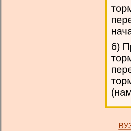
тор
пер
нач
б) 
тор
пер
тор
(нам
ВУ