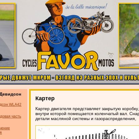
-Девидсон
Картер
идсон WLA42
Картер двигателя представляет закрытую коробку
внутри которой помещается коленчатый вал. Снар
довая часть
детали масляной системы и газораспределения,
чение
я