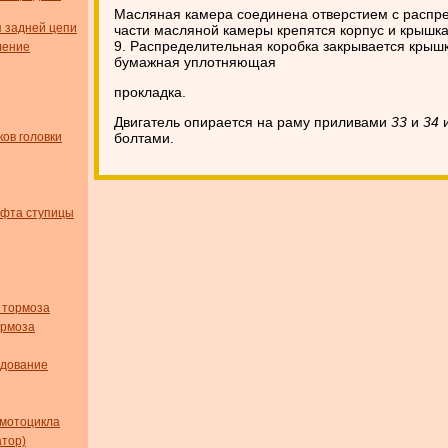
Масляная камера соединена отверстием с распре
я задней цепи
части масляной камеры крепятся корпус и крышк
9. Распределительная коробка закрывается крыш
ление
бумажная уплотняющая
прокладка.
Двигатель опирается на раму приливами
33
и
34
и
ов головки
болтами.
юфта ступицы
 тормоза
ормоза
удование
мотоцикла
тор)