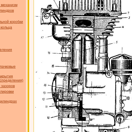
 механизм
илиндров
ьной коробки
 кольца
деления
лачковые
акрытия
аспределения)
 зазоров
улировки
цилиндрах