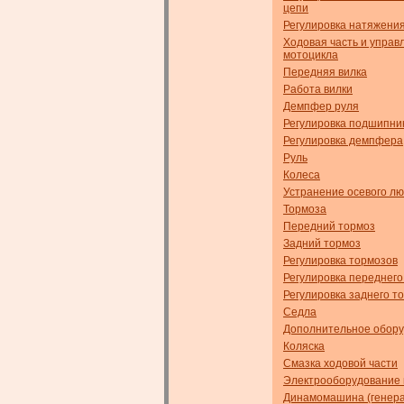
цепи
Регулировка натяжени
Ходовая часть и управ
мотоцикла
Передняя вилка
Работа вилки
Демпфер руля
Регулировка подшипник
Регулировка демпфера
Руль
Колеса
Устранение осевого л
Тормоза
Передний тормоз
Задний тормоз
Регулировка тормозов
Регулировка переднего
Регулировка заднего т
Седла
Дополнительное обор
Коляска
Смазка ходовой части
Электрооборудование 
Динамомашина (генера