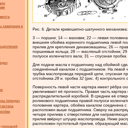
жду
ами
омента
ы зажигания и
Рис. 6. Детали кривошипно-шатунного механизма:
3 — поршни; 14 — маховик; 22 — левая половина
внешняя обойма коренного подшипника левой пол
 сцепления
прилив для крепления динамомашины; 26 — прав
поршневые кольца; 28 — масляный отстойник; 2
полуоси коленчатого вала; 31 — спускная пробка
я
едач
Для подачи масла к подшипнику над обоймой сдел
соединённый каналом с подшипником. На левой ч
трубка маслопровода передней цепи, спускная п
отстойника
28
и. пробка
32
(рис. 4) контрольного 
Поверхность левой части картера имеет рёбра о
ия
увеличивают её прочность. Правая часть картера 
распределительной коробкой. В среднее её отве
роликового подшипника правой полуоси коленчатог
ены передач
половинке картера, обойма каналом соединена с
стартера
расположен выше подшипника. Сверху на распре
оробки
четыре прилива с отверстиями дли направляющих 
прилив ввёрнут штуцер маслопровода. Ниже расп
расположен пустотелый прилив, образующий масля
я передней