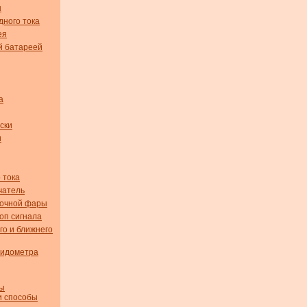
ы
дного тока
ея
й батареей
а
ски
и
 тока
чатель
вочной фары
оп сигнала
го и ближнего
пидометра
мы
и способы