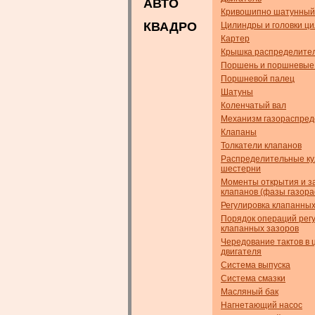
АВТО
Кривошипно шатунный
КВАДРО
Цилиндры и головки ц
Картер
Крышка распределител
Поршень и поршневые
Поршневой палец
Шатуны
Коленчатый вал
Механизм газораспре
Клапаны
Толкатели клапанов
Распределительные ку
шестерни
Моменты открытия и з
клапанов (фазы газор
Регулировка клапанных
Порядок операций рег
клапанных зазоров
Чередование тактов в 
двигателя
Система выпуска
Система смазки
Масляный бак
Нагнетающий насос