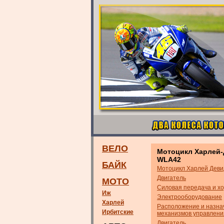
ВЕЛО
Мотоцикл Харлей
WLA42
БАЙК
Мотоцикл Харлей Дев
Двигатель
МОТО
Силовая передача и хо
Иж
Электрооборудование
Харлей
Расположение и назна
Ирбитские
механизмов управлени
Двигатель