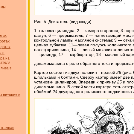
емы
Рис. 5. Двигатель (вид сзади):
1 -головка цилиндра; 2— камера сгорания; 3-по
шатун; 6 — прерыватель; 7 — нагнетающий масл
отах
контрольной лампы масляной системы; 9 — отка
оротах
цепная зубчатка; 11—левая полуось колончатого
оротах
палец кривошипа; 14 — левый маховик коленчатог
еля
— цилиндр; 17 — карбюратор; 18—масляный карм
ора на
гателя
динамомашина с реле обратного тока и прерыват
плива в
Картер состоит из двух половин --правой
26
(рис. 
шпильками и болтами. Сверху картер имеет две 
установки цилиндров. Впереди к приливу
25
и пло
динамомашина. В левой части картера есть отвер
обоймой
24
двухрядного роликового подшипника л
ы питания и
онтажная