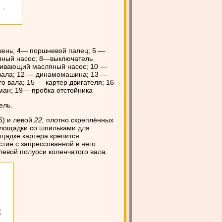
ршень; 4— поршневой палец; 5 —
яный насос; 8—выключатель
чивающий масляный насос; 10 —
 вала; 12 — динамомашина; 13 —
о вала; 15 — картер двигателя; 16
ан; 19— пробка отстойника
ель.
6) и левой
22,
плотно скреплённых
площадки со шпильками для
щадке картера крепится
стие с запрессованной в него
евой полуоси коленчатого вала.