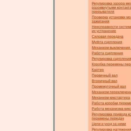
Регулировка зазора ме
разомкнутыми контакт
прерывателя
Проверка установки м
зажигания
Неисправности систем
их устранение
Силовая передача
Муфта сцепления
Механизм выключения
Работа сцепления
Регулировка сцеплени
Коробка перемены пер
Картер
Первичный вал
Вторичный вал
Промежуточный вал
Механизм переключен
Механизм кикстартера
Работа коробки перем
Работа механизма кик
Регулировка привода к
перемены передач
Цепи и уход за ними
Регулировка натяжени