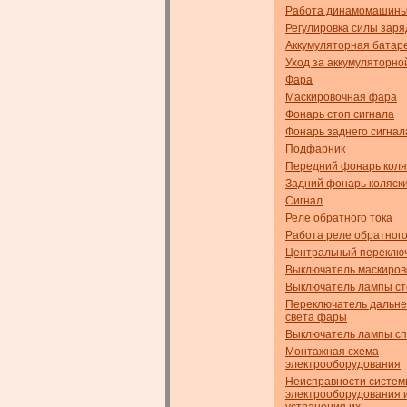
Работа динамомашин
Регулировка силы заря
Аккумуляторная батар
Уход за аккумуляторно
Фара
Маскировочная фара
Фонарь стоп сигнала
Фонарь заднего сигнал
Подфарник
Передний фонарь коля
Задний фонарь коляск
Сигнал
Реле обратного тока
Работа реле обратного
Центральный переклю
Выключатель маскиро
Выключатель лампы ст
Переключатель дальне
света фары
Выключатель лампы с
Монтажная схема
электрооборудования
Неисправности систе
электрооборудования 