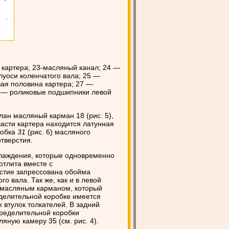
 картера; 23-масляный канал; 24 —
уоси коленчатого вала; 25 —
ая половина картера; 27 —
9 — роликовые подшипники левой
ан масляный карман 18 (рис. 5),
асти картера находится латунная
робка
31
(рис. 6) масляного
отверстия.
хлаждения, которые одновременно
отлита вместе с
рстие запрессована обойма
о вала. Так же, как и в левой
 масляным карманом, который
делительной коробке имеется
втулок толкателей. В задний
ределительной коробки
ную камеру 35 (см. рис. 4).