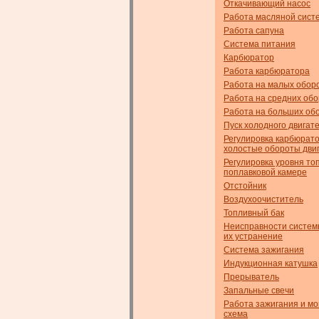
Откачивающий насос
Работа масляной сист
Работа сапуна
Система питания
Карбюратор
Работа карбюратора
Работа на малых обор
Работа на средних об
Работа на больших об
Пуск холодного двигат
Регулировка карбюрат
холостые обороты дви
Регулировка уровня то
поплавковой камере
Отстойник
Воздухоочиститель
Топливный бак
Неисправности систем
их устранение
Система зажигания
Индукционная катушка
Прерыватель
Запальные свечи
Работа зажигания и м
схема