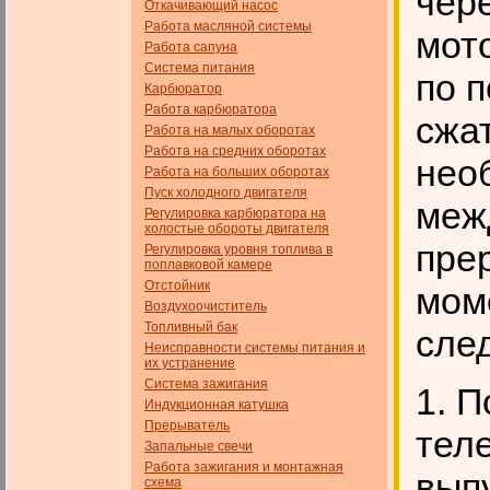
чер
Откачивающий насос
Работа масляной системы
мот
Работа сапуна
Система питания
по 
Карбюратор
Работа карбюратора
сжа
Работа на малых оборотах
Работа на средних оборотах
нео
Работа на больших оборотах
Пуск холодного двигателя
меж
Регулировка карбюратора на
холостые обороты двигателя
пре
Регулировка уровня топлива в
поплавковой камере
Отстойник
мом
Воздухоочиститель
Топливный бак
сле
Неисправности системы питания и
их устранение
Система зажигания
1. 
Индукционная катушка
Прерыватель
тел
Запальные свечи
Работа зажигания и монтажная
вып
схема