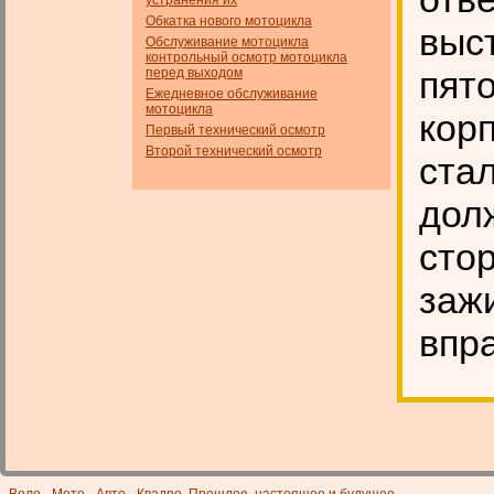
устранения их
Обкатка нового мотоцикла
выс
Обслуживание мотоцикла
контрольный осмотр мотоцикла
пято
перед выходом
Ежедневное обслуживание
мотоцикла
кор
Первый технический осмотр
Второй технический осмотр
ста
дол
сто
заж
впр