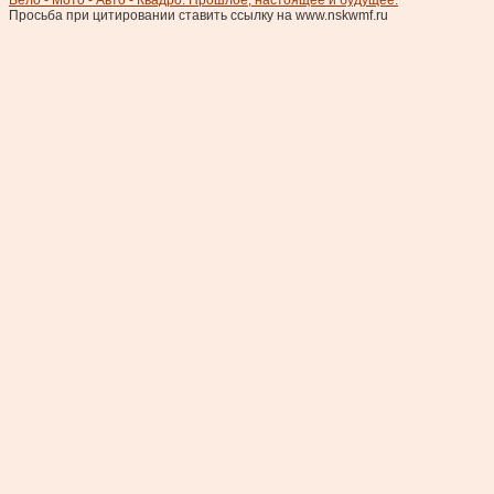
Вело - Мото - Авто - Квадро. Прошлое, настоящее и будущее.
Просьба при цитировании ставить ссылку на www.nskwmf.ru