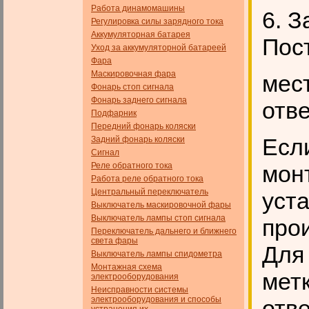
Работа динамомашины
6. З
Регулировка силы зарядного тока
Аккумуляторная батарея
Пос
Уход за аккумуляторной батареей
Фара
Маскировочная фара
мес
Фонарь стоп сигнала
Фонарь заднего сигнала
отв
Подфарник
Передний фонарь коляски
Есл
Задний фонарь коляски
Сигнал
Реле обратного тока
монт
Работа реле обратного тока
Центральный переключатель
уст
Выключатель маскировочной фары
Выключатель лампы стоп сигнала
про
Переключатель дальнего и ближнего
света фары
Для
Выключатель лампы спидометра
Монтажная схема
мет
электрооборудования
Неисправности системы
электрооборудования и способы
отве