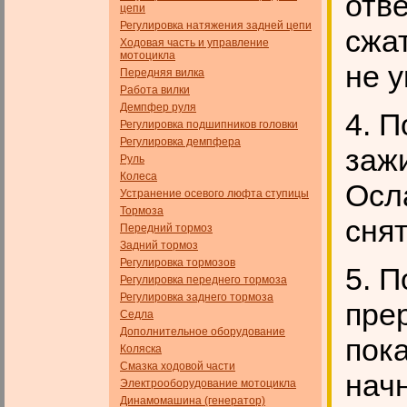
отве
цепи
Регулировка натяжения задней цепи
сжа
Ходовая часть и управление
мотоцикла
не у
Передняя вилка
Работа вилки
Демпфер руля
4. 
Регулировка подшипников головки
Регулировка демпфера
зажи
Руль
Колеса
Осл
Устранение осевого люфта ступицы
Тормоза
сня
Передний тормоз
Задний тормоз
Регулировка тормозов
5. 
Регулировка переднего тормоза
Регулировка заднего тормоза
прер
Седла
Дополнительное оборудование
пока
Коляска
Смазка ходовой части
нач
Электрооборудование мотоцикла
Динамомашина (генератор)