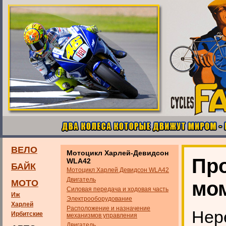
ВЕЛО
Мотоцикл Харлей-Девидсон
Про
WLA42
БАЙК
Мотоцикл Харлей Девидсон WLA42
Двигатель
мо
МОТО
Силовая передача и ходовая часть
Иж
Электрооборудование
Харлей
Расположение и назначение
Нер
Ирбитские
механизмов управления
Двигатель