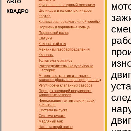
АВТО
мот
Кривошипно шатунный механизм
КВАДРО
Цилиндры и головки цилиндров
заж
Картер
Крышка распределительной коробки
сме
Поршень и поршневые кольца
Поршневой палец
рабо
Шатуны
Коленчатый вал
прои
Механизм газораспределения
Клапаны
изн
Толкатели клапанов
Распределительные кулачковые
шестерни
дви
Моменты открытия и закрытия
клапанов (фазы газораспределения)
уст
Регулировка клапанных зазоров
Порядок операций регулировки
сле
клапанных зазоров
Чередование тактов в цилиндрах
двигателя
нар
Система выпуска
Система смазки
двиг
Масляный бак
Нагнетающий насос