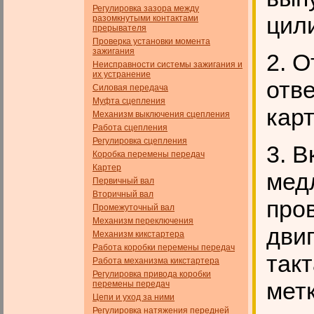
Регулировка зазора между
цил
разомкнутыми контактами
прерывателя
Проверка установки момента
зажигания
2. О
Неисправности системы зажигания и
их устранение
отв
Силовая передача
Муфта сцепления
карт
Механизм выключения сцепления
Работа сцепления
Регулировка сцепления
3. В
Коробка перемены передач
Картер
мед
Первичный вал
Вторичный вал
про
Промежуточный вал
Механизм переключения
дви
Механизм кикстартера
Работа коробки перемены передач
так
Работа механизма кикстартера
Регулировка привода коробки
мет
перемены передач
Цепи и уход за ними
Регулировка натяжения передней