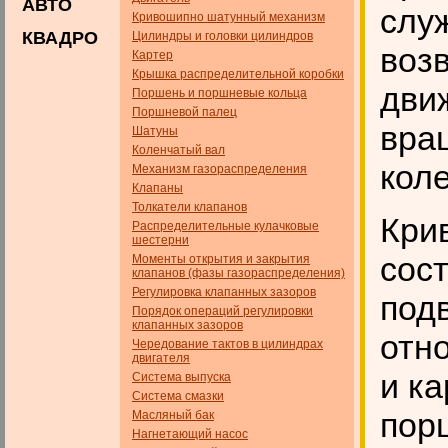
АВТО
слу
Кривошипно шатунный механизм
КВАДРО
Цилиндры и головки цилиндров
воз
Картер
Крышка распределительной коробки
дви
Поршень и поршневые кольца
Поршневой палец
вра
Шатуны
Коленчатый вал
коле
Механизм газораспределения
Клапаны
Толкатели клапанов
Кри
Распределительные кулачковые
шестерни
сос
Моменты открытия и закрытия
клапанов (фазы газораспределения)
Регулировка клапанных зазоров
под
Порядок операций регулировки
клапанных зазоров
отно
Чередование тактов в цилиндрах
двигателя
и к
Система выпуска
Система смазки
пор
Масляный бак
Нагнетающий насос