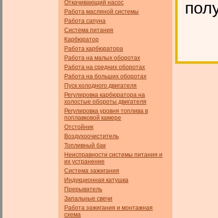
полу
Откачивающий насос
Работа масляной системы
Работа сапуна
Система питания
Карбюратор
Работа карбюратора
Работа на малых оборотах
Работа на средних оборотах
Работа на больших оборотах
Пуск холодного двигателя
Регулировка карбюратора на
холостые обороты двигателя
Регулировка уровня топлива в
поплавковой камере
Отстойник
Воздухоочиститель
Топливный бак
Неисправности системы питания и
их устранение
Система зажигания
Индукционная катушка
Прерыватель
Запальные свечи
Работа зажигания и монтажная
схема