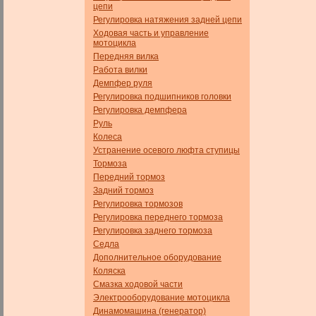
цепи
Регулировка натяжения задней цепи
Ходовая часть и управление
мотоцикла
Передняя вилка
Работа вилки
Демпфер руля
Регулировка подшипников головки
Регулировка демпфера
Руль
Колеса
Устранение осевого люфта ступицы
Тормоза
Передний тормоз
Задний тормоз
Регулировка тормозов
Регулировка переднего тормоза
Регулировка заднего тормоза
Седла
Дополнительное оборудование
Коляска
Смазка ходовой части
Электрооборудование мотоцикла
Динамомашина (генератор)