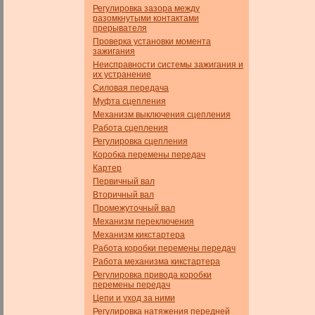
Регулировка зазора между
разомкнутыми контактами
прерывателя
Проверка установки момента
зажигания
Неисправности системы зажигания и
их устранение
Силовая передача
Муфта сцепления
Механизм выключения сцепления
Работа сцепления
Регулировка сцепления
Коробка перемены передач
Картер
Первичный вал
Вторичный вал
Промежуточный вал
Механизм переключения
Механизм кикстартера
Работа коробки перемены передач
Работа механизма кикстартера
Регулировка привода коробки
перемены передач
Цепи и уход за ними
Регулировка натяжения передней