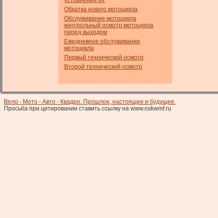
устранения их
Обкатка нового мотоцикла
Обслуживание мотоцикла
контрольный осмотр мотоцикла
перед выходом
Ежедневное обслуживание
мотоцикла
Первый технический осмотр
Второй технический осмотр
Вело - Мото - Авто - Квадро. Прошлое, настоящее и будущее.
Просьба при цитировании ставить ссылку на www.nskwmf.ru