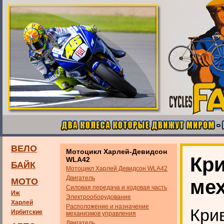
ВЕЛО
Мотоцикл Харлей-Девидсон
Кр
WLA42
БАЙК
Мотоцикл Харлей Девидсон WLA42
Двигатель
ме
МОТО
Силовая передача и ходовая часть
Иж
Электрооборудование
Харлей
Расположение и назначение
Кри
Ирбитские
механизмов управления
Двигатель