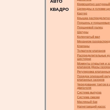
АВТО
Кривошипно шатунный
КВАДРО
Цилиндры и головки ц
Картер
Крышка распределител
Поршень и поршневые
Поршневой палец
Шатуны
Коленчатый вал
Механизм газораспре
Клапаны
Толкатели клапанов
Распределительные ку
шестерни
Моменты открытия и з
клапанов (фазы газор
Регулировка клапанных
Порядок операций рег
клапанных зазоров
Чередование тактов в 
двигателя
Система выпуска
Система смазки
Масляный бак
Нагнетающий насос