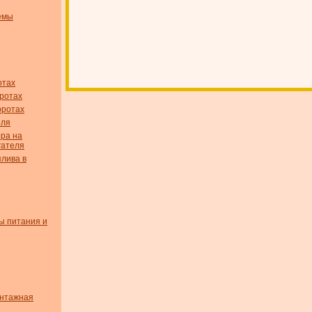
емы
отах
оротах
оротах
еля
ора на
гателя
плива в
ы питания и
онтажная