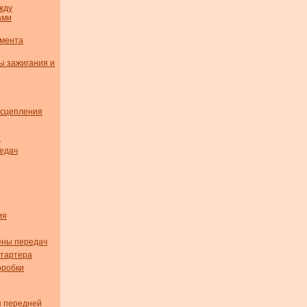
жду
ами
омента
ы зажигания и
 сцепления
я
едач
ия
ены передач
стартера
оробки
я передней