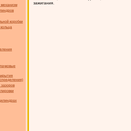
зажигания.
 механизм
илиндров
ьной коробки
 кольца
деления
лачковые
акрытия
аспределения)
 зазоров
улировки
цилиндрах