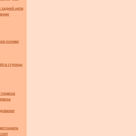
я задней цепи
ление
ов головки
юфта ступицы
 тормоза
ормоза
удование
мотоцикла
тор)