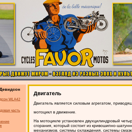
-Девидсон
Двигатель
идсон WLA42
Двигатель является силовым агрегатом, приводя
довая часть
мотоцикл в движение.
На мотоцикле установлен двухцилиндровый четыр
чение
сгорания, который состоит из кривошипно-шатунн
я
механизмов, системы охлаждения, системы смазк