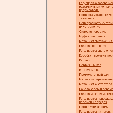
Регулировка зазора ме
разомкнутыми контакт
прерывателя
Проверка установки м
зажигания
Неисправности систем
их устранение
Силовая передача
Муфта сцепления
Механизм выключения
Работа сцепления
Регулировка сцеплени
Коробка перемены пер
Картер
Первичный вал
Вторичный вал
Промежуточный вал
Механизм переключен
Механизм кикстартера
Работа коробки перем
Работа механизма кик
Регулировка привода к
перемены передач
Цепи и уход за ними
Регулировка натяжени