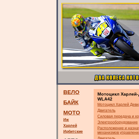
ВЕЛО
Мотоцикл Харлей
WLA42
БАЙК
Мотоцикл Харлей Дев
Двигатель
МОТО
Силовая передача и хо
Иж
Электрооборудование
Харлей
Расположение и назна
Ирбитские
механизмов управлени
Двигатель