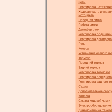
цепи
Регулировка натяжени
Ходовая часть и управ
мотоцикла
Передняя вилка
Работа вилки
Демпфер руля
Регулировка подшипник
Регулировка демпфера
Руль
Колеса
Устранение осевого л
Тормоза
Передний тормоз
Задний тормоз
Регулировка тормозов
Регулировка переднего
Регулировка заднего т
Седла
Дополнительное обор
Коляска
Смазка ходовой части
Электрооборудование 
Динамомашина (генера