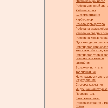
Откачивающий насос
Работа масляной сист
Работа сапуна
Система питания
Карбюратор
Работа карбюратора
Работа на малых обор
Работа на средних об
Работа на больших об
Пуск холодного двигат
Регулировка карбюрат
холостые обороты дви
Регулировка уровня то
поплавковой камере
Отстойник
Воздухоочиститель
Топливный бак
Неисправности систем
их устранение
Система зажигания
Индукционная катушка
Прерыватель
Запальные свечи
Работа зажигания и м
схема