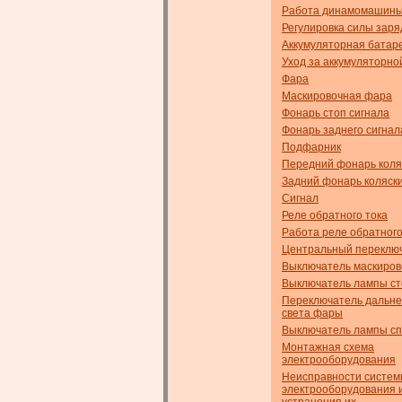
Работа динамомашин
Регулировка силы заря
Аккумуляторная батар
Уход за аккумуляторно
Фара
Маскировочная фара
Фонарь стоп сигнала
Фонарь заднего сигнал
Подфарник
Передний фонарь коля
Задний фонарь коляск
Сигнал
Реле обратного тока
Работа реле обратного
Центральный переклю
Выключатель маскиро
Выключатель лампы ст
Переключатель дальне
света фары
Выключатель лампы с
Монтажная схема
электрооборудования
Неисправности систе
электрооборудования 