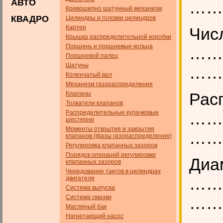
АВТО
……..
Кривошипно шатунный механизм
КВАДРО
Цилиндры и головки цилиндров
Картер
Числ
Крышка распределительной коробки
Поршень и поршневые кольца
……
Поршневой палец
Шатуны
………
Коленчатый вал
Механизм газораспределения
Рас
Клапаны
Толкатели клапанов
Распределительные кулачковые
……
шестерни
Моменты открытия и закрытия
………
клапанов (фазы газораспределения)
Регулировка клапанных зазоров
Порядок операций регулировки
Диа
клапанных зазоров
Чередование тактов в цилиндрах
……
двигателя
Система выпуска
Система смазки
………
Масляный бак
Нагнетающий насос