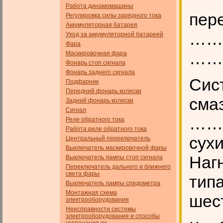
Работа динамомашины
пере
Регулировка силы зарядного тока
Аккумуляторная батарея
……
Уход за аккумуляторной батареей
Фара
……
Маскировочная фара
Фонарь стоп сигнала
Фонарь заднего сигнала
Сис
Подфарник
Передний фонарь коляски
см
Задний фонарь коляски
Сигнал
…….
Реле обратного тока
Работа реле обратного тока
сух
Центральный переключатель
Выключатель маскировочной фары
Наг
Выключатель лампы стоп сигнала
Переключатель дальнего и ближнего
света фары
тип
Выключатель лампы спидометра
Монтажная схема
шес
электрооборудования
Неисправности системы
электрооборудования и способы