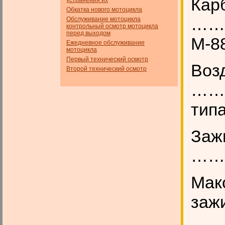
Кар
устранения их
Обкатка нового мотоцикла
……
Обслуживание мотоцикла
контрольный осмотр мотоцикла
перед выходом
М-8
Ежедневное обслуживание
мотоцикла
Первый технический осмотр
Воз
Второй технический осмотр
……
тип
Заж
……
Мак
заж
……