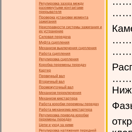
……
Регулировка зазора между
разомкнутыми контактами
……..
прерывателя
Проверка установки момента
зажигания
Кам
Неисправности системы зажигания и
их устранение
……
Силовая передача
Муфта сцепления
…….
Механизм выключения сцепления
Работа сцепления
Регулировка сцепления
Рас
Коробка перемены передач
Картер
……
Первичный вал
Вторичный вал
Ниж
Промежуточный вал
Механизм переключения
Механизм кикстартера
Фаз
Работа коробки перемены передач
Работа механизма кикстартера
Регулировка привода коробки
отк
перемены передач
Цепи и уход за ними
Регулировка натяжения передней