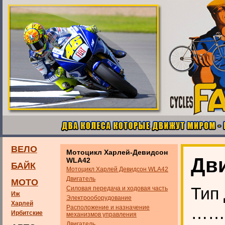
ВЕЛО
Мотоцикл Харлей-Девидсон
Дв
WLA42
БАЙК
Мотоцикл Харлей Девидсон WLA42
Двигатель
МОТО
Тип 
Силовая передача и ходовая часть
Иж
Электрооборудование
Харлей
……
Расположение и назначение
Ирбитские
механизмов управления
Двигатель