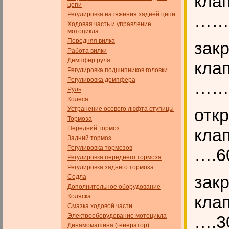
кл
цепи
Регулировка натяжения задней цепи
………
Ходовая часть и управление
мотоцикла
Передняя вилка
закр
Работа вилки
Демпфер руля
кл
Регулировка подшипников головки
Регулировка демпфера
………
Руль
Колеса
Устранение осевого люфта ступицы
отк
Тормоза
Передний тормоз
кл
Задний тормоз
Регулировка тормозов
….6
Регулировка переднего тормоза
Регулировка заднего тормоза
зак
Седла
Дополнительное оборудование
кл
Коляска
Смазка ходовой части
Электрооборудование мотоцикла
….3
Динамомашина (генератор)