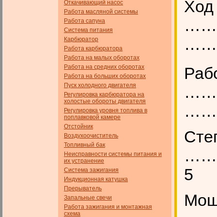
Ход
Откачивающий насос
Работа масляной системы
……
Работа сапуна
Система питания
………
Карбюратор
Работа карбюратора
Работа на малых оборотах
Работа на средних оборотах
Раб
Работа на больших оборотах
Пуск холодного двигателя
……
Регулировка карбюратора на
холостые обороты двигателя
………
Регулировка уровня топлива в
поплавковой камере
Отстойник
Степ
Воздухоочиститель
Топливный бак
……
Неисправности системы питания и
их устранение
5
Система зажигания
Индукционная катушка
Прерыватель
Мощн
Запальные свечи
Работа зажигания и монтажная
схема