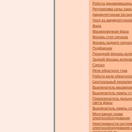
Работа динамомашин
Регулировка силы заря
Аккумуляторная батар
Уход за аккумуляторно
Фара
Маскировочная фара
Фонарь стоп сигнала
Фонарь заднего сигнал
Подфарник
Передний фонарь коля
Задний фонарь коляск
Сигнал
Реле обратного тока
Работа реле обратного
Центральный переклю
Выключатель маскиро
Выключатель лампы ст
Переключатель дальне
света фары
Выключатель лампы с
Монтажная схема
электрооборудования
Неисправности систе
электрооборудования 