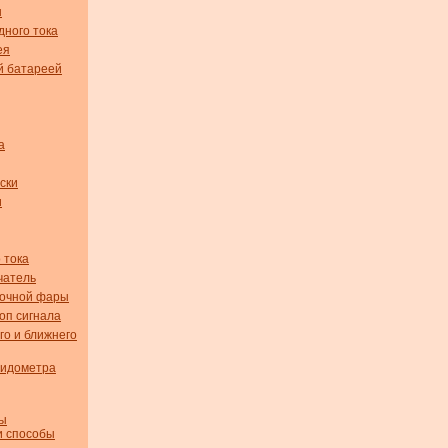
ы
дного тока
ея
й батареей
а
ски
и
 тока
чатель
вочной фары
оп сигнала
го и ближнего
пидометра
мы
и способы