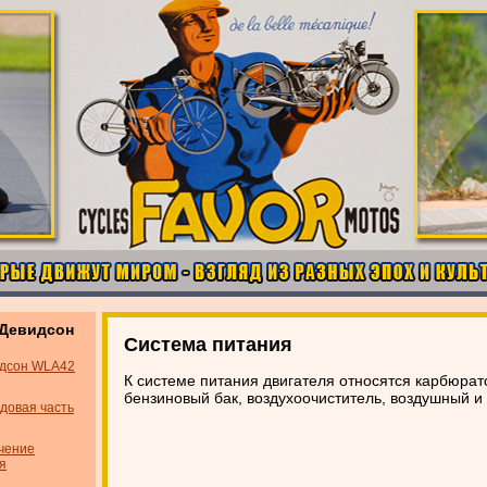
-Девидсон
Система питания
идсон WLA42
К системе питания двигателя относятся карбюрат
бензиновый бак, воздухоочиститель, воздушный 
довая часть
чение
я