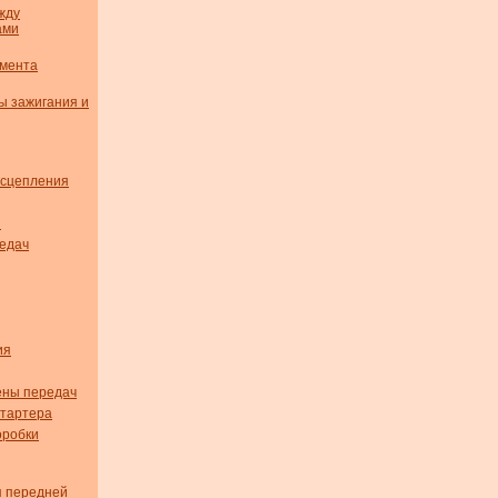
жду
ами
омента
ы зажигания и
 сцепления
я
едач
ия
ены передач
стартера
оробки
я передней