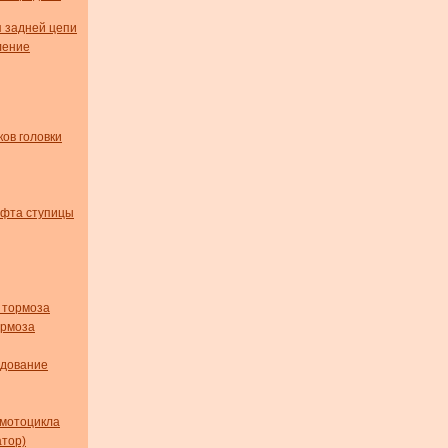
я задней цепи
ление
ов головки
юфта ступицы
 тормоза
ормоза
удование
мотоцикла
тор)