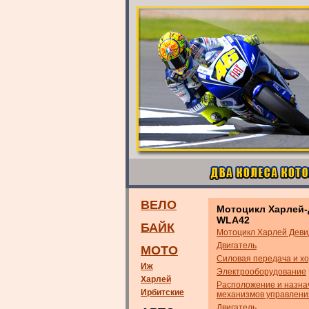
ВЕЛО
Мотоцикл Харлей
WLA42
БАЙК
Мотоцикл Харлей Дев
Двигатель
МОТО
Силовая передача и хо
Иж
Электрооборудование
Харлей
Расположение и назна
Ирбитские
механизмов управлени
Двигатель