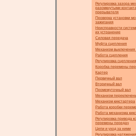
Регулировка зазора ме
разомкнутыми контакт
прерывателя
Проверка установки м
зажигания
Неисправности систем
их устранение
Силовая передача
Муфта сцепления
Механизм выключения
Работа сцепления
Регулировка сцеплени
Коробка перемены пер
Картер
Первичный вал
Вторичный вал
Промежуточный вал
Механизм переключен
Механизм кикстартера
Работа коробки перем
Работа механизма кик
Регулировка привода к
перемены передач
Цепи и уход за ними
Регулировка натяжени