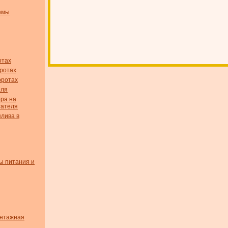
емы
отах
оротах
оротах
еля
ора на
гателя
плива в
ы питания и
онтажная