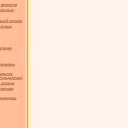
 механизм
илиндров
ьной коробки
 кольца
деления
лачковые
акрытия
аспределения)
 зазоров
улировки
цилиндрах