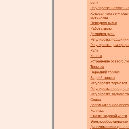
цепи
Регулировка натяжени
Ходовая часть и управ
мотоцикла
Передняя вилка
Работа вилки
Демпфер руля
Регулировка подшипник
Регулировка демпфера
Руль
Колеса
Устранение осевого л
Тормоза
Передний тормоз
Задний тормоз
Регулировка тормозов
Регулировка переднего
Регулировка заднего т
Седла
Дополнительное обор
Коляска
Смазка ходовой части
Электрооборудование 
Динамомашина (генера