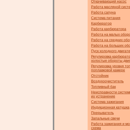
Откачивающий насос
Работа масляной сист
Работа сапуна
Система питания
Карбюратор
Работа карбюратора
Работа на малых обор
Работа на средних об
Работа на больших об
Пуск холодного двигат
Регулировка карбюрат
холостые обороты дви
Регулировка уровня то
поплавковой камере
Отстойник
Воздухоочиститель
Топливный бак
Неисправности систем
их устранение
Система зажигания
Индукционная катушка
Прерыватель
Запальные свечи
Работа зажигания и м
схема