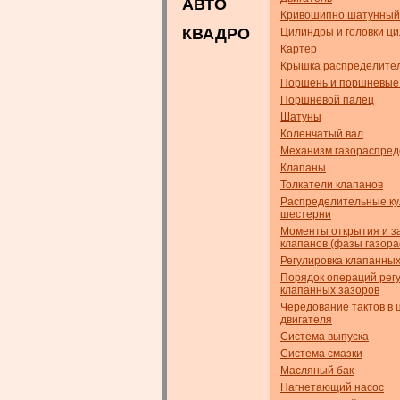
АВТО
Кривошипно шатунный
КВАДРО
Цилиндры и головки ц
Картер
Крышка распределител
Поршень и поршневые
Поршневой палец
Шатуны
Коленчатый вал
Механизм газораспре
Клапаны
Толкатели клапанов
Распределительные ку
шестерни
Моменты открытия и з
клапанов (фазы газор
Регулировка клапанных
Порядок операций рег
клапанных зазоров
Чередование тактов в 
двигателя
Система выпуска
Система смазки
Масляный бак
Нагнетающий насос