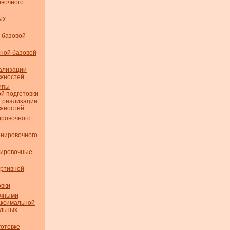
вочного
ых
 базовой
ной базовой
ализации
ожностей
ипы
й подготовки
й реализации
ожностей
ровочного
нировочного
нировочные
ортивной
вки
очными
аксимальной
альных
готовке