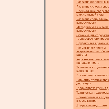
Развитие скоростных 
Развитие силовых спо
Специальные средств
максимальной силы
Развитие специальной
выносливости
Методическая система
выносливости
Организация содержа
тренировочного проце
Эффективная реализа
Возможности систем
энергетического обесп
работы
Упражнения лактатной
направленности
Тактическая подготовк
кросс-кантри
Постановка тактическо
Варианты тактики про
дистанции
График прохождения д
Тактическая подготовк
Психологическая подго
в кросс-кантри
Трудности подготовки