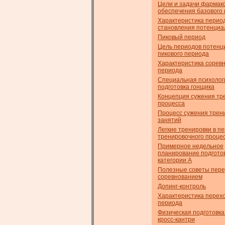
Цели и задачи фармако
обеспечения базового 
Характеристика перио
становления потенциа
Пиковый период
Цель периодов потенци
пикового периода
Характеристика сорев
периода
Специальная психолог
подготовка гонщика
Концепция сужения тр
процесса
Процесс сужения трен
занятий
Легкие тренировки в п
тренировочного проце
Примерное недельное
планирование подготов
категории А
Полезные советы пер
соревнованием
Допинг-контроль
Характеристика перех
периода
Физическая подготовка
кросс-кантри