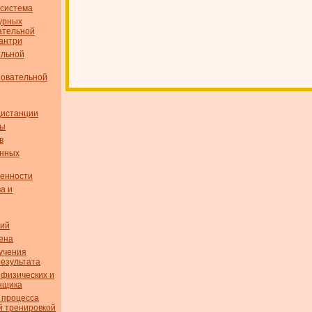
 система
турных
ательной
кантри
ельной
новательной
дистанции
сы
в
енных
бенности
а и
вий
ена
учения
результата
 физических и
н­щика
 процесса
й тренировкой