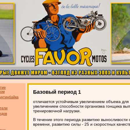
итие
Базовый период 1
жом
унтинбайка
отличается устойчивым увеличением объема для 
увеличением способности организма гонщика вы
тели
тренировочной нагрузки.
едов
В течение этого периода развитию выносливости 
времени, развитию силы - 25 и скоростных качеств