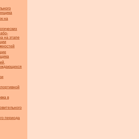
льного
гонщика
ок на
огических
рабо­
а на этапе
ции
ожностей
щие
нщика
ий,
вождающихся
ри
спортивной
вка в
овительного
ого периода