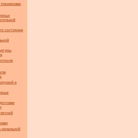
 тренировке
урных
ательной
го состояния
льной
уктуры
ок
онтроля
ели
а
грузкой и
очные
дготовки
и
олетней
овки
а начальной