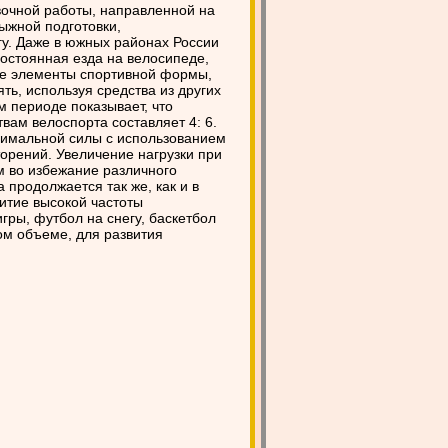
вочной работы, направленной на
ыжной подготовки,
егу. Даже в южных районах России
постоянная езда на велосипеде,
ие элементы спортивной формы,
ть, используя средства из других
м периоде показывает, что
ам велоспорта составляет 4: 6.
симальной силы с использованием
орений. Увеличение нагрузки при
 во избежание различного
 продолжается так же, как и в
итие высокой частоты
ры, футбол на снегу, баскетбол
ом объеме, для развития