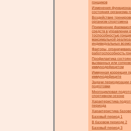
гонщиков
Изменения функциона
состояния организма 
Воздействие трениров
организм спортсмена
Применение фармакол
средств в управлении 
тоспособностью гонщик
максимальной реализа
индивидуальных возм
Факторы, ограничиваю
работоспособность го
Профилактика состоян
вызванных или сопро
иммунодефицитом
Иммунная коррекция п
иммунодефиците
Задачи периодизации 
подготовки
Многоцикловая подгото
спортивном сезоне
Характеристика подгот
периода
Характеристика базов
Базовый период 1
В базовом периоде 2
Базовый период 3