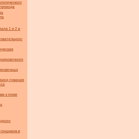
логического
пе­риода
да
ла
ала 1 и 2 и
новательного
ическая
енировочного
ировочных
ериод сужения
сса
ки к гонке
ед
одного
 гонщиков в