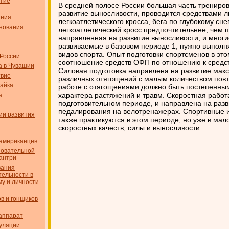
итие
В средней полосе России большая часть трениро
развитие выносливости, проводится средствами л
ания
легкоатлетического кросса, бега по глубокому сн
нования
легкоатлетический кросс предпочтительнее, чем 
направленная на развитие выносливости, и мног
развиваемые в базовом периоде 1, нужно выполня
видов спорта. Опыт подготовки спортсменов в это
 России
соотношение средств ОФП по отношению к средств
а в Чувашии
Силовая подготовка направлена на развитие мак
твие
различных отягощений с малым количеством повт
айка
работе с отягощениями должно быть постепенным
характера растяжений и травм. Скоростная работа
а
подготовительном периоде, и направлена на разв
педалирования на велотренажерах. Спортивные иг
ии развития
также практикуются в этом периоде, но уже в мал
скоростных качеств, силы и выносливости.
американцев
новательной
кантри
вания
тельности в
му и личности
в и гонщиков
аппарат
уляции