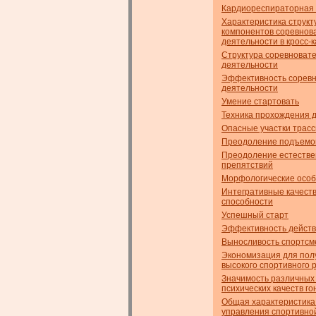
Кардиореспираторная
Характеристика струк
компонентов соревнов
деятельности в кросс-
Структура соревноват
деятельности
Эффективность сорев
деятельности
Умение стартовать
Техника прохождения 
Опасные участки трас
Преодоление подъемо
Преодоление естеств
препятствий
Морфологические осо
Интегративные качеств
способности
Успешный старт
Эффективность дейст
Выносливость спортсм
Экономизация для пол
высокого спортивного 
Значимость различных
психических качеств го
Общая характеристика
управления спортивно