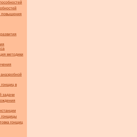
способностей
собностей
а повышения
 развития
ния
сса
ция методики
ечения
 анаэробной
а гонщиц в
й задачи
хождения
истанции
а гонщицы
товка гонщиц