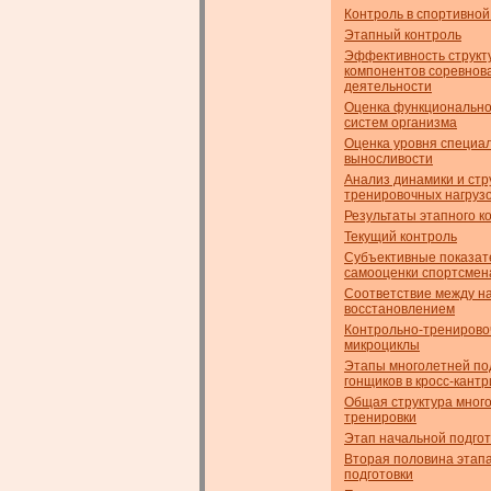
Контроль в спортивной
Этапный контроль
Эффективность структ
компонентов соревнов
деятельности
Оценка функционально
систем организма
Оценка уровня специа
выносливости
Анализ динамики и стр
тренировочных нагруз
Результаты этапного к
Текущий контроль
Субъективные показат
самооценки спортсмен
Соответствие между на
восстановлением
Контрольно-трениров
микроциклы
Этапы многолетней по
гонщиков в кросс-кантр
Общая структура мног
тренировки
Этап начальной подгот
Вторая половина этап
подготовки