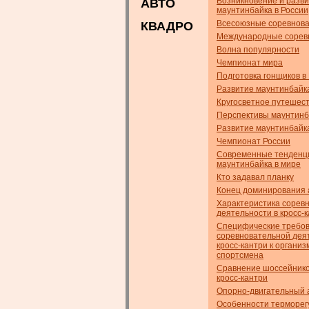
Возникновение и разв
АВТО
маунтинбайка в России
Всесоюзные соревнов
КВАДРО
Международные сорев
Волна популярности
Чемпионат мира
Подготовка гонщиков в
Развитие маунтинбайк
Кругосветное путешес
Перспективы маунтинб
Развитие маунтинбайк
Чемпионат России
Современные тенденц
маунтинбайка в мире
Кто задавал планку
Конец доминирования 
Характеристика сорев
деятельности в кросс-
Специфические требо
соревновательной дея
кросс-кантри к организ
спортсмена
Сравнение шоссейнико
кросс-кантри
Опорно-двигательный 
Особенности терморег