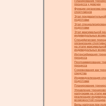
Планирование трениро
процесса у девочек
Функции организма юн
спортсменов
Этап предварительной
подготовки
Этап специализирован
подготовки
Этап максимальной ре
индивидуальных возм
Специфические принц
организации спортивно
на этапе максимально
индивидуальных возм
Интенсификация трени
процесса
Программирование тре
процесса
Соревнования как тре
средства
Индивидуализация сп
подготовки
Планирование трениро
Управление трениров
нагрузками на этапе м
реализации индивиду
возможностей гонщика
Виды нагрузок при под