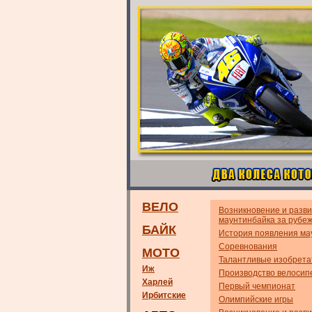
ВЕЛО
Возникновение и разв
маунтинбайка за рубе
БАЙК
История появления ма
Соревнования
МОТО
Талантливые изобрета
Иж
Производство велосип
Харлей
Первый чемпионат
Ирбитские
Олимпийские игры