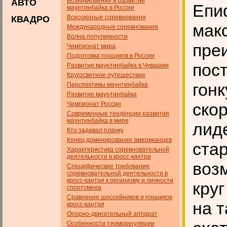
Возникновение и развитие
АВТО
Епи
маунтинбайка в России
Всесоюзные соревнования
КВАДРО
мак
Международные соревнования
Волна популярности
пре
Чемпионат мира
Подготовка гонщиков в России
пос
Развитие маунтинбайка в Чувашии
Кругосветное путешествие
гонк
Перспективы маунтинбайка
Развитие маунтинбайка
ско
Чемпионат России
Современные тенденции развития
маунтинбайка в мире
лид
Кто задавал планку
Конец доминирования американцев
стар
Характеристика соревновательной
деятельности в кросс-кантри
воз
Специфические требования
соревновательной деятельности в
кросс-кантри к организму и личности
кру
спортсмена
Сравнение шоссейников и гонщиков
на т
кросс-кантри
Опорно-двигательный аппарат
Особенности терморегуляции