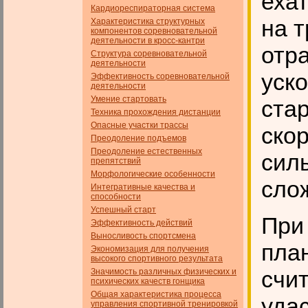
ехат
Кардиореспираторная система
на 
Характеристика структурных
компонентов соревновательной
деятельности в кросс-кантри
отр
Структура соревновательной
деятельности
уск
Эффективность соревновательной
деятельности
Умение стартовать
стар
Техника прохождения дистанции
Опасные участки трассы
скор
Преодоление подъемов
Преодоление естественных
сил
препятствий
Морфологические особенности
сло
Интегративные качества и
способности
Успешный старт
При 
Эффективность действий
Выносливость спортсмена
пла
Экономизация для получения
высокого спортивного результата
счи
Значимость различных физических и
психических качеств гон­щика
Общая характеристика процесса
уда
управления спортивной тренировкой