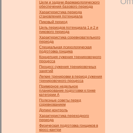
Оп
Цели и задачи фармакологического
обеспечения базового пе­риода
Характеристика периода
становления потенциала
Пиковый период
Цель периодов потенциала 1 и 2 и
пикового периода
Характеристика соревновательного
периода
Специальная психологическая
подготовка гонщика
Концепция сужения тренировочного
процесса
Процесс сужения тренировочных
занятий
Легкие тренировки в период сужения
тренировочного процесса
Примерное недельное
планирование подготовки к гонке
категории А
Полезные советы перед
соревнованием
Допинг-контроль
Характеристика переходного
периода
Физическая подготовка гонщиков в
кросс-кантри