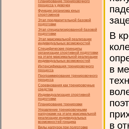
Планирование тренировочного
процесса у девочек
паде
Функции организма юных
спортсменов
заце
Этап предварительной базовой
подготовки
Этап специализированной базовой
В к
подготовки
Этап максимальной реализации
индивидуальных возможностей
коле
Специфические принципы
организации спортивной подготовки
опр
на этапе максимальной реализации
индивидуальных возможностей
в м
Интенсификация тренировочного
процесса
Программирование тренировочного
техн
процесса
Соревнования как тренировочные
вол
средства
Индивидуализация спортивной
подготовки
поэ
Планирование тренировки
Управление тренировочными
при
нагрузками на этапе максимальной
реализации индивидуальных
возможностей гонщика
в о
Виды нагрузок при подготовке