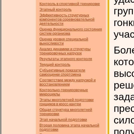
Контроль в спортивной тренировке
гру
Этапный контроль
Эффективность структурных
гон
компонентов соревновательной
деятельности
Оценка функционального состояния
учас
систем организма
Оценка уровня специальной
выносливости
Боле
Анализ динамики и структуры
тренировочных нагрузок
кот
Результаты этапного контроля
Текущий контроль
высо
Субъективные показатели
самооценки спортсмена
Соответствие между нагрузкой и
реш
восстановлением
Контрольно-тренировочные
зада
микроциклы
Этапы многолетней подготовки
гонщиков в кросс-кантри
пре
Общая структура многолетней
тренировки
сил
Этап начальной подготовки
Вторая половина этапа начальной
пол
подготовки