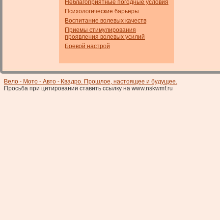
Неблагоприятные погодные условия
Психологические барьеры
Воспитание волевых качеств
Приемы стимулирования
проявления волевых усилий
Боевой настрой
Вело - Мото - Авто - Квадро. Прошлое, настоящее и будущее.
Просьба при цитировании ставить ссылку на www.nskwmf.ru