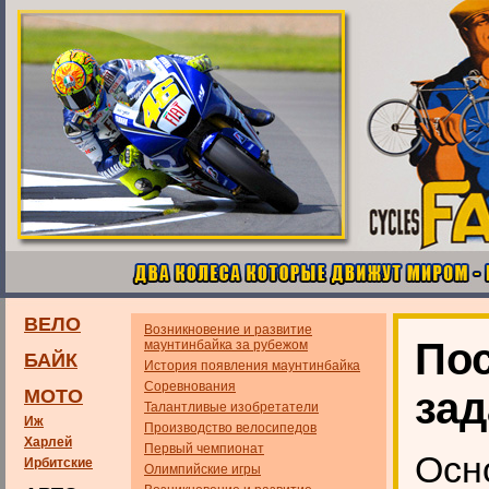
ВЕЛО
Возникновение и развитие
Пос
маунтинбайка за рубежом
БАЙК
История появления маунтинбайка
Соревнования
зад
МОТО
Талантливые изобретатели
Иж
Производство велосипедов
Харлей
Первый чемпионат
Осн
Ирбитские
Олимпийские игры