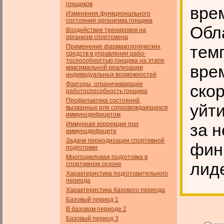
гонщиков
вре
Изменения функционального
состояния организма гонщика
Обл
Воздействие тренировок на
организм спортсмена
тем
Применение фармакологических
средств в управлении рабо­
тоспособностью гонщика на этапе
врем
максимальной реализации
индивидуальных возможностей
Факторы, ограничивающие
ско
работоспособность гонщика
Профилактика состояний,
уйт
вызванных или сопровождающихся
иммунодефицитом
Иммунная коррекция при
за 
иммунодефиците
Задачи периодизации спортивной
фин
подготовки
Многоцикловая подготовка в
лиде
спортивном сезоне
Характеристика подготовительного
периода
Характеристика базового периода
Базовый период 1
В базовом периоде 2
Базовый период 3