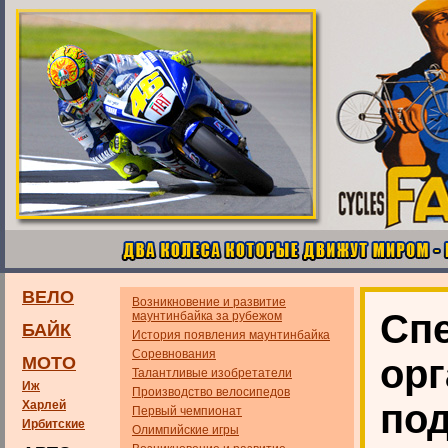
ВЕЛО
Возникновение и развитие
Сп
маунтинбайка за рубежом
БАЙК
История появления маунтинбайка
Соревнования
ор
МОТО
Талантливые изобретатели
Иж
Производство велосипедов
под
Харлей
Первый чемпионат
Ирбитские
Олимпийские игры