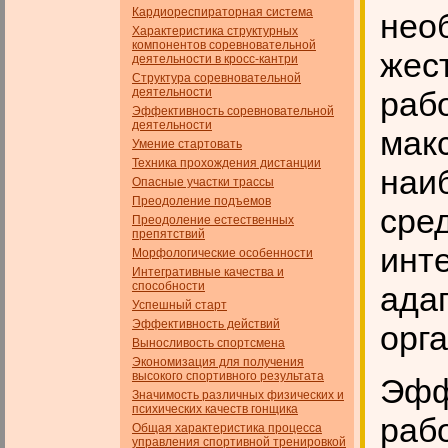
Кардиореспираторная система
нео
Характеристика структурных
компонентов соревновательной
жес
деятельности в кросс-кантри
Структура соревновательной
деятельности
раб
Эффективность соревновательной
деятельности
мак
Умение стартовать
Техника прохождения дистанции
наи
Опасные участки трассы
Преодоление подъемов
сре
Преодоление естественных
препятствий
инт
Морфологические особенности
Интегративные качества и
способности
ада
Успешный старт
Эффективность действий
орг
Выносливость спортсмена
Экономизация для получения
высокого спортивного результата
Эфф
Значимость различных физических и
психических качеств гон­щика
раб
Общая характеристика процесса
управления спортивной тренировкой