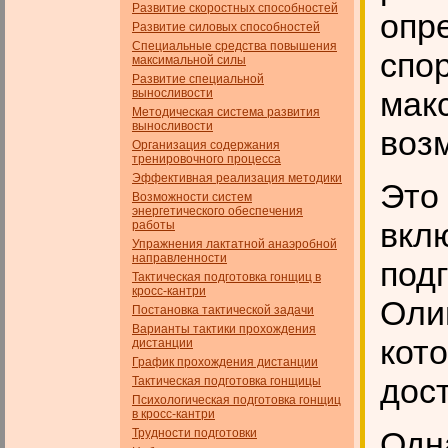
Развитие скоростных способностей
опр
Развитие силовых способностей
Специальные средства повышения
спо
максимальной силы
Развитие специальной
мак
выносливости
Методическая система развития
выносливости
воз
Организация содержания
тренировочного процесса
Эффективная реализация методики
Это
Возможности систем
энергетического обеспечения
вкл
работы
Упражнения лактатной анаэробной
направленности
под
Тактическая подготовка гонщиц в
кросс-кантри
Оли
Постановка тактической задачи
Варианты тактики прохождения
кото
дистанции
График прохождения дистанции
дост
Тактическая подготовка гонщицы
Психологическая подготовка гонщиц
в кросс-кантри
Одна
Трудности подготовки