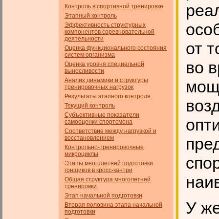
реал
Контроль в спортивной тренировке
Этапный контроль
осо
Эффективность структурных
компонентов соревновательной
деятельности
от т
Оценка функционального состояния
систем организма
во 
Оценка уровня специальной
выносливости
Анализ динамики и структуры
мощ
тренировочных нагрузок
Результаты этапного контроля
воз
Текущий контроль
Субъективные показатели
опт
самооценки спортсмена
Соответствие между нагрузкой и
восстановлением
пре
Контрольно-тренировочные
микроциклы
спо
Этапы многолетней подготовки
гонщиков в кросс-кантри
наи
Общая структура многолетней
тренировки
Этап начальной подготовки
У ж
Вторая половина этапа начальной
подготовки