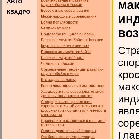
Возникновение и развитие
ма
АВТО
маунтинбайка в России
Всесоюзные соревнования
КВАДРО
ин
Международные соревнования
Волна популярности
Чемпионат мира
во
Подготовка гонщиков в России
Развитие маунтинбайка в Чувашии
Кругосветное путешествие
Стр
Перспективы маунтинбайка
Развитие маунтинбайка
спо
Чемпионат России
Современные тенденции развития
крос
маунтинбайка в мире
Кто задавал планку
мак
Конец доминирования американцев
Характеристика соревновательной
инд
деятельности в кросс-кантри
Специфические требования
соревновательной деятельности в
явл
кросс-кантри к организму и личности
спортсмена
сор
Сравнение шоссейников и гонщиков
кросс-кантри
Опорно-двигательный аппарат
Глав
Особенности терморегуляции