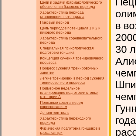
Пец
Цели и задачи фармакологического
обеспечения базового пе­риода
оли
Характеристика периода
становления потенциала
в во
Пиковый период
Цель периодов потенциала 1 и 2 и
пикового периода
2000
Характеристика соревновательного
периода
30 л
Специальная психологическая
подготовка гонщика
Алис
Концепция сужения тренировочного
процесса
Процесс сужения тренировочных
чем
занятий
Легкие тренировки в период сужения
Шпиц
тренировочного процесса
Примерное недельное
планирование подготовки к гонке
чемп
категории А
Полезные советы перед
Гунн
соревнованием
Допинг-контроль
год
Характеристика переходного
периода
Физическая подготовка гонщиков в
рас
кросс-кантри