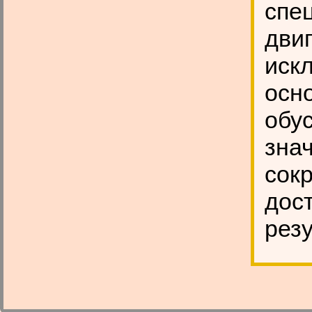
спе
дви
иск
осн
обу
знач
сокр
дос
резу