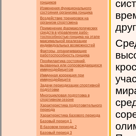
сист
гонщиков
Изменения функционального
вре
состояния организма гонщика
Воздействие тренировок на
организм спортсмена
дру
Применение фармакологических
средств в управлении рабо­
тоспособностью гонщика на этапе
Сре
максимальной реализации
индивидуальных возможностей
Факторы, ограничивающие
выс
работоспособность гонщика
Профилактика состояний,
кро
вызванных или сопровождающихся
иммунодефицитом
уча
Иммунная коррекция при
иммунодефиците
Задачи периодизации спортивной
мира
подготовки
Многоцикловая подготовка в
сре
спортивном сезоне
Характеристика подготовительного
периода
соре
Характеристика базового периода
Базовый период 1
оли
В базовом периоде 2
Базовый период 3