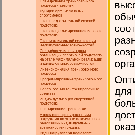
Планирование тренировочного
выс
процесса у девочек
Функции организма юных
обыч
спортсменов
Этап предварительной базовой
соо
подготовки
Этап специализированной базовой
подготовки
раз
Этап максимальной реализации
индивидуальных возможностей
соз
Специфические принципы
организации спортивной подготовки
на этапе максимальной реализации
орг
индивидуальных возможностей
Интенсификация тренировочного
процесса
Опт
Программирование тренировочного
процесса
для
Соревнования как тренировочные
средства
Индивидуализация спортивной
бол
подготовки
Планирование тренировки
дост
Управление тренировочными
нагрузками на этапе максимальной
ока
реализации индивидуальных
возможностей гонщика
Виды нагрузок при подготовке