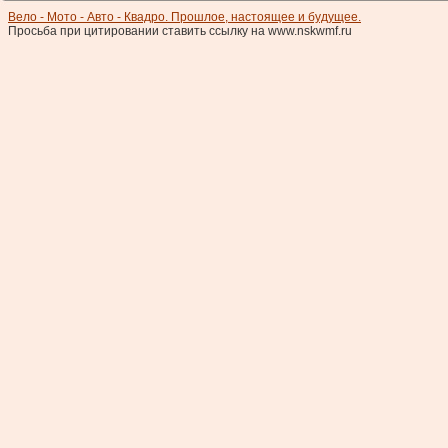
Вело - Мото - Авто - Квадро. Прошлое, настоящее и будущее.
Просьба при цитировании ставить ссылку на www.nskwmf.ru