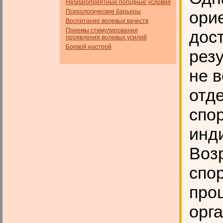
Неблагоприятные погодные условия
Психологические барьеры
ори
Воспитание волевых качеств
Приемы стимулирования
дос
проявления волевых усилий
Боевой настрой
рез
не 
отд
спо
инд
Воз
спо
про
орг