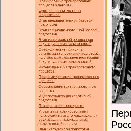
Планирование тренировочного
процесса у девочек
Функции организма юных
спортсменов
Этап предварительной базовой
подготовки
Этап специализированной базовой
подготовки
Этап максимальной реализации
индивидуальных возможностей
Специфические принципы
организации спортивной подготовки
на этапе максимальной реализации
индивидуальных возможностей
Интенсификация тренировочного
процесса
Программирование тренировочного
процесса
Соревнования как тренировочные
средства
Индивидуализация спортивной
подготовки
Планирование тренировки
Пер
Управление тренировочными
нагрузками на этапе максимальной
реализации индивидуальных
Росс
возможностей гонщика
Виды нагрузок при подготовке