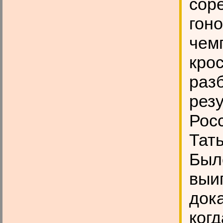
сор
гоно
чемп
кро
разб
рез
Рос
Тат
Было
выиг
дока
ког