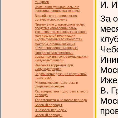
И. 
гонщиков
Изменения функционального
состояния организма гонщика
За 
Воздействие тренировок на
организм спортсмена
Применение фармакологических
мес
средств в управлении рабо­
тоспособностью гонщика на этапе
максимальной реализации
клу
индивидуальных возможностей
Факторы, ограничивающие
Чеб
работоспособность гонщика
Профилактика состояний,
Ини
вызванных или сопровождающихся
иммунодефицитом
Иммунная коррекция при
Мос
иммунодефиците
Задачи периодизации спортивной
Ижев
подготовки
Многоцикловая подготовка в
спортивном сезоне
В. Г
Характеристика подготовительного
периода
Мос
Характеристика базового периода
Базовый период 1
про
В базовом периоде 2
Базовый период 3