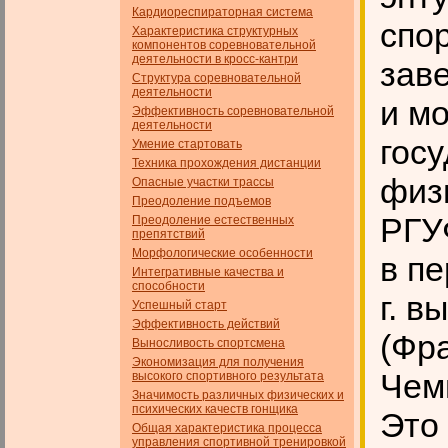
Кардиореспираторная система
спо
Характеристика структурных
компонентов соревновательной
деятельности в кросс-кантри
зав
Структура соревновательной
деятельности
и м
Эффективность соревновательной
деятельности
гос
Умение стартовать
Техника прохождения дистанции
физ
Опасные участки трассы
Преодоление подъемов
РГУ
Преодоление естественных
препятствий
Морфологические особенности
в пе
Интегративные качества и
способности
г. 
Успешный старт
Эффективность действий
(Фр
Выносливость спортсмена
Экономизация для получения
Чем
высокого спортивного результата
Значимость различных физических и
психических качеств гон­щика
Это
Общая характеристика процесса
управления спортивной тренировкой