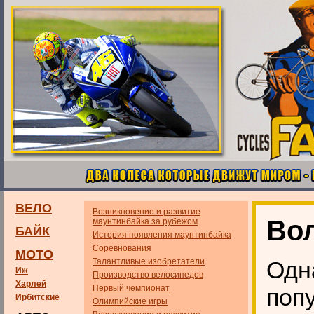
ВЕЛО
Возникновение и развитие
Во
маунтинбайка за рубежом
БАЙК
История появления маунтинбайка
Соревнования
МОТО
Талантливые изобретатели
Одн
Иж
Производство велосипедов
Харлей
Первый чемпионат
поп
Ирбитские
Олимпийские игры