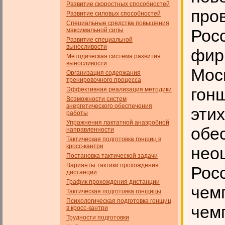
Развитие скоростных способностей
про
Развитие силовых способностей
Специальные средства повышения
Рос
максимальной силы
Развитие специальной
выносливости
фир
Методическая система развития
выносливости
Мос
Организация содержания
тренировочного процесса
гон
Эффективная реализация методики
Возможности систем
энергетического обеспечения
этих
работы
Упражнения лактатной анаэробной
обе
направленности
Тактическая подготовка гонщиц в
кросс-кантри
нео
Постановка тактической задачи
Варианты тактики прохождения
Росс
дистанции
График прохождения дистанции
чем
Тактическая подготовка гонщицы
Психологическая подготовка гонщиц
чем
в кросс-кантри
Трудности подготовки