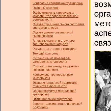
воз
Контроль в спортивной тренировке
Этапный контроль
орг
Эффективность структурных
компонентов соревновательной
деятельности
мет
Оценка функционального состояния
систем организма
асп
Оценка уровня специальной
выносливости
свя
Анализ динамики и структуры
тренировочных нагрузок
Результаты этапного контроля
Текущий контроль
Субъективные показатели
самооценки спортсмена
Соответствие между нагрузкой и
восстановлением
Контрольно-тренировочные
микроциклы
Этапы многолетней подготовки
гонщиков в кросс-кантри
Общая структура многолетней
тренировки
Этап начальной подготовки
Вторая половина этапа начальной
подготовки