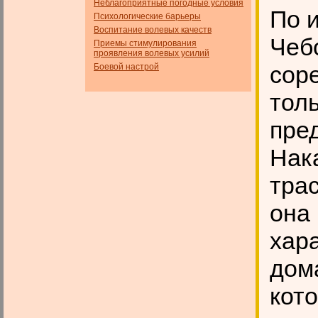
Неблагоприятные погодные условия
По 
Психологические барьеры
Воспитание волевых качеств
Чеб
Приемы стимулирования
проявления волевых усилий
сор
Боевой настрой
тол
пре
Нак
трас
она
хар
дом
кот