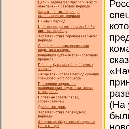
Рос
Цели и задачи фармакологического
обеспечения базового пе­риода
спе
Характеристика периода
становления потенциала
Пиковый период
кот
Цель периодов потенциала 1 и 2 и
пикового периода
пре
Характеристика соревновательного
периода
ком
Специальная психологическая
подготовка гонщика
Концепция сужения тренировочного
ска
процесса
Процесс сужения тренировочных
«Ha
занятий
Легкие тренировки в период сужения
тренировочного процесса
при
Примерное недельное
планирование подготовки к гонке
раз
категории А
Полезные советы перед
(На
соревнованием
Допинг-контроль
Характеристика переходного
был
периода
Физическая подготовка гонщиков в
нов
кросс-кантри