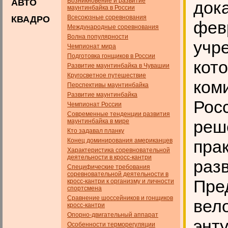
Возникновение и развитие
АВТО
дока
маунтинбайка в России
Всесоюзные соревнования
КВАДРО
февр
Международные соревнования
Волна популярности
учр
Чемпионат мира
Подготовка гонщиков в России
кот
Развитие маунтинбайка в Чувашии
Кругосветное путешествие
ком
Перспективы маунтинбайка
Развитие маунтинбайка
Росс
Чемпионат России
Современные тенденции развития
реш
маунтинбайка в мире
Кто задавал планку
Конец доминирования американцев
пра
Характеристика соревновательной
деятельности в кросс-кантри
раз
Специфические требования
соревновательной деятельности в
Пре
кросс-кантри к организму и личности
спортсмена
Сравнение шоссейников и гонщиков
вел
кросс-кантри
Опорно-двигательный аппарат
энту
Особенности терморегуляции