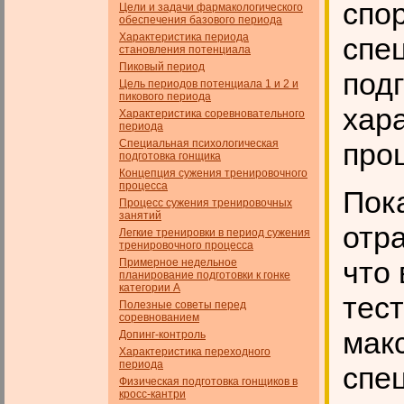
спо
Цели и задачи фармакологического
обеспечения базового пе­риода
Характеристика периода
спе
становления потенциала
Пиковый период
под
Цель периодов потенциала 1 и 2 и
пикового периода
хар
Характеристика соревновательного
периода
Специальная психологическая
проц
подготовка гонщика
Концепция сужения тренировочного
процесса
Пок
Процесс сужения тренировочных
занятий
отр
Легкие тренировки в период сужения
тренировочного процесса
что
Примерное недельное
планирование подготовки к гонке
категории А
тес
Полезные советы перед
соревнованием
мак
Допинг-контроль
Характеристика переходного
периода
спе
Физическая подготовка гонщиков в
кросс-кантри