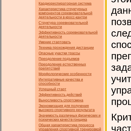
Кардиореспираторная система
дан
Характеристика структурных
компонентов соревновательной
деятельности в кросс-кантри
поз
Структура соревновательной
деятельности
сле
Эффективность соревновательной
деятельности
спо
Умение стартовать
Техника прохождения дистанции
пре
Опасные участки трассы
Преодоление подъемов
зада
Преодоление естественных
препятствий
Морфологические особенности
учи
Интегративные качества и
способности
упр
Успешный старт
Эффективность действий
про
Выносливость спортсмена
Экономизация для получения
высокого спортивного результата
Кри
Значимость различных физических и
психических качеств гон­щика
част
Общая характеристика процесса
управления спортивной тренировкой