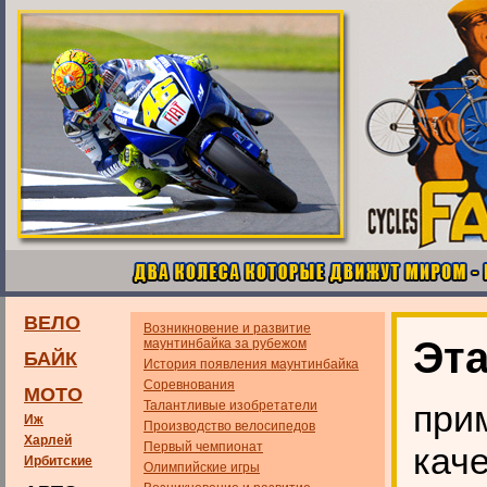
ВЕЛО
Возникновение и развитие
Эт
маунтинбайка за рубежом
БАЙК
История появления маунтинбайка
Соревнования
МОТО
Талантливые изобретатели
при
Иж
Производство велосипедов
Харлей
Первый чемпионат
кач
Ирбитские
Олимпийские игры