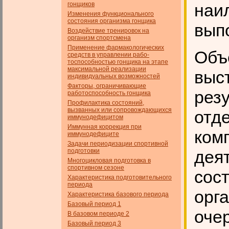
гонщиков
наи
Изменения функционального
состояния организма гонщика
вып
Воздействие тренировок на
организм спортсмена
Применение фармакологических
Объ
средств в управлении рабо­
тоспособностью гонщика на этапе
максимальной реализации
выс
индивидуальных возможностей
Факторы, ограничивающие
рез
работоспособность гонщика
Профилактика состояний,
вызванных или сопровождающихся
отд
иммунодефицитом
Иммунная коррекция при
ком
иммунодефиците
Задачи периодизации спортивной
подготовки
дея
Многоцикловая подготовка в
спортивном сезоне
сос
Характеристика подготовительного
периода
орг
Характеристика базового периода
Базовый период 1
оче
В базовом периоде 2
Базовый период 3