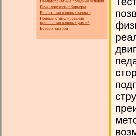
Тес
Неблагоприятные погодные условия
Психологические барьеры
поз
Воспитание волевых качеств
Приемы стимулирования
физ
проявления волевых усилий
Боевой настрой
реа
двиг
пед
сто
под
стр
пре
мет
воз