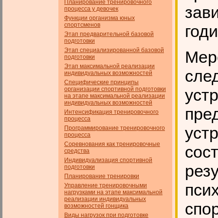
Планирование тренировочного
зав
процесса у девочек
Функции организма юных
спортсменов
годи
Этап предварительной базовой
подготовки
Этап специализированной базовой
Мер
подготовки
Этап максимальной реализации
сле
индивидуальных возможностей
Специфические принципы
организации спортивной подготовки
уст
на этапе максимальной реализации
индивидуальных возможностей
пре
Интенсификация тренировочного
процесса
уст
Программирование тренировочного
процесса
Соревнования как тренировочные
сос
средства
Индивидуализация спортивной
рез
подготовки
Планирование тренировки
пси
Управление тренировочными
нагрузками на этапе максимальной
реализации индивидуальных
спо
возможностей гонщика
Виды нагрузок при подготовке