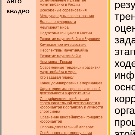
Возникновение и развитие
АВТО
рез
маунтинбайка в России
Всесоюзные соревнования
КВАДРО
тре
Международные соревнования
Волна популярности
оце
Чемпионат мира
Подготовка гонщиков в России
зад
Развитие маунтинбайка в Чувашии
Кругосветное путешествие
эта
Перспективы маунтинбайка
Развитие маунтинбайка
ходе
Чемпионат России
Современные тенденции развития
инф
маунтинбайка в мире
Кто задавал планку
Конец доминирования американцев
осн
Характеристика соревновательной
деятельности в кросс-кантри
кор
Специфические требования
соревновательной деятельности в
орг
кросс-кантри к организму и личности
спортсмена
Сравнение шоссейников и гонщиков
про
кросс-кантри
Опорно-двигательный аппарат
это
Особенности терморегуляции