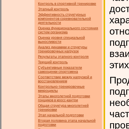
Контроль в спортивной тренировке
дос
Этапный контроль
Эффективность структурных
хар
компонентов соревновательной
деятельности
отн
Оценка функционального состояния
систем организма
Оценка уровня специальной
под
выносливости
Анализ динамики и структуры
вза
тренировочных нагрузок
Результаты этапного контроля
этих
Текущий контроль
Субъективные показатели
самооценки спортсмена
Про
Соответствие между нагрузкой и
восстановлением
Контрольно-тренировочные
под
микроциклы
Этапы многолетней подготовки
нео
гонщиков в кросс-кантри
Общая структура многолетней
тренировки
час
Этап начальной подготовки
Вторая половина этапа начальной
про
подготовки