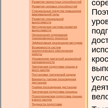
сор
Развитие скоростных способностей
Развитие силовых способностей
Поэ
Специальные средства повышения
максимальной силы
уро
Развитие специальной
выносливости
Методическая система развития
под
выносливости
Организация содержания
дост
тренировочного процесса
Эффективная реализация методики
исп
Возможности систем
энергетического обеспечения
работы
крос
Упражнения лактатной анаэробной
направленности
вып
Тактическая подготовка гонщиц в
кросс-кантри
Постановка тактической задачи
усл
Варианты тактики прохождения
дистанции
дея
График прохождения дистанции
Тактическая подготовка гонщицы
вел
Психологическая подготовка гонщиц
в кросс-кантри
Трудности подготовки