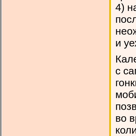
4) 
пос
нео
и уе
Кал
с с
гонк
моб
поз
во 
коли