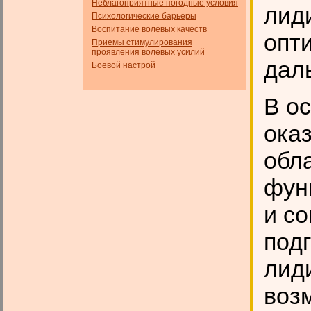
Неблагоприятные погодные условия
лид
Психологические барьеры
Воспитание волевых качеств
опт
Приемы стимулирования
проявления волевых усилий
дал
Боевой настрой
В о
ока
обл
фун
и с
под
лид
воз