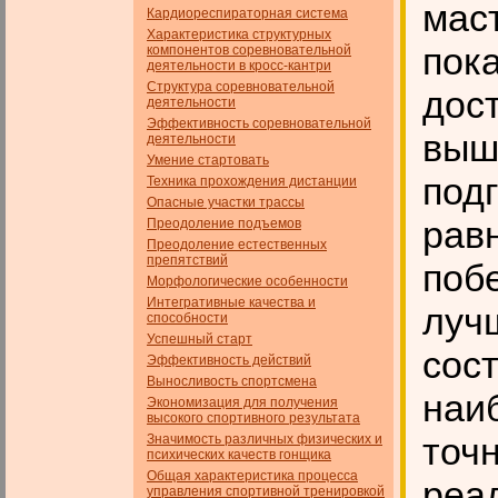
мас
Кардиореспираторная система
Характеристика структурных
пок
компонентов соревновательной
деятельности в кросс-кантри
Структура соревновательной
дост
деятельности
Эффективность соревновательной
выш
деятельности
Умение стартовать
под
Техника прохождения дистанции
Опасные участки трассы
рав
Преодоление подъемов
Преодоление естественных
препятствий
поб
Морфологические особенности
Интегративные качества и
луч
способности
Успешный старт
сос
Эффективность действий
Выносливость спортсмена
наи
Экономизация для получения
высокого спортивного результата
точн
Значимость различных физических и
психических качеств гон­щика
Общая характеристика процесса
реа
управления спортивной тренировкой