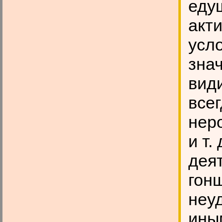
еду
акт
усло
зна
види
всег
нер
и т.
дея
гон
неу
ины