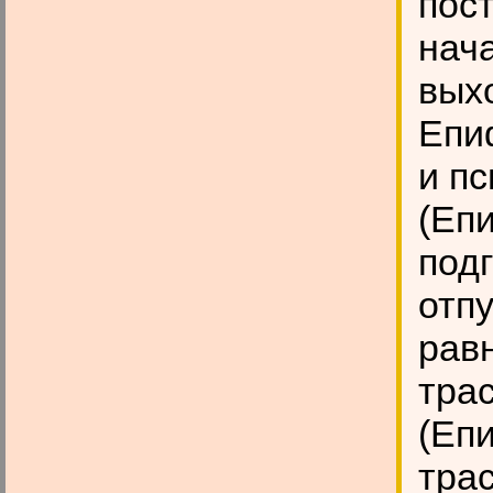
пос
нач
вых
Епи
и п
(Еп
подг
отп
рав
трас
(Еп
тра