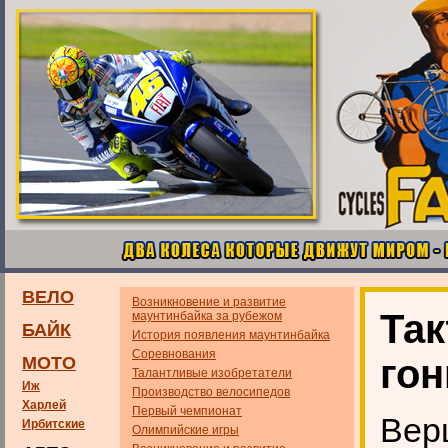
ВЕЛО
Возникновение и развитие
Так
маунтинбайка за рубежом
БАЙК
История появления маунтинбайка
Соревнования
гон
МОТО
Талантливые изобретатели
Иж
Производство велосипедов
Харлей
Первый чемпионат
Вер
Ирбитские
Олимпийские игры