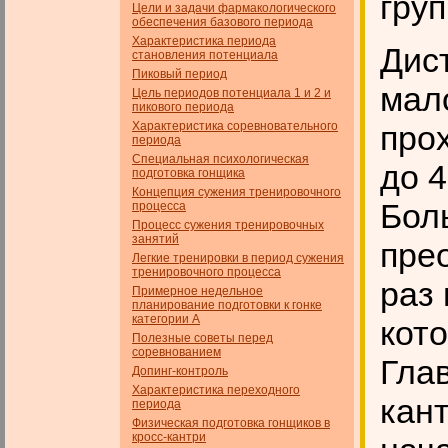
груп
Цели и задачи фармакологического
обеспечения базового пе­риода
Характеристика периода
Дист
становления потенциала
Пиковый период
мало
Цель периодов потенциала 1 и 2 и
пикового периода
Характеристика соревновательного
прох
периода
Специальная психологическая
до 4
подготовка гонщика
Концепция сужения тренировочного
Бол
процесса
Процесс сужения тренировочных
занятий
прео
Легкие тренировки в период сужения
тренировочного процесса
раз 
Примерное недельное
планирование подготовки к гонке
категории А
кото
Полезные советы перед
соревнованием
Глав
Допинг-контроль
Характеристика переходного
кант
периода
Физическая подготовка гонщиков в
кросс-кантри