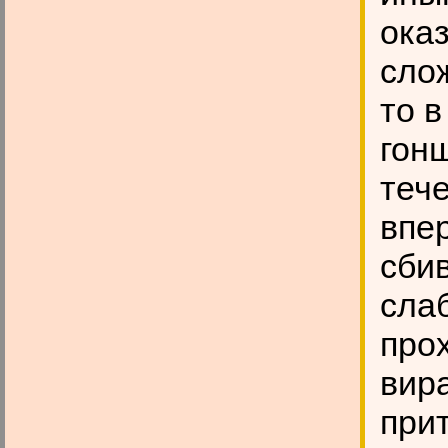
ока
слож
то 
гон
теч
впе
сбив
сла
про
вира
при