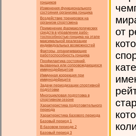
гонщиков
чем
Изменения функционального
состояния организма гонщика
мир
Воздействие тренировок на
организм спортсмена
от р
Применение фармакологических
средств в управлении рабо­
тоспособностью гонщика на этапе
кот
максимальной реализации
индивидуальных возможностей
Факторы, ограничивающие
спо
работоспособность гонщика
Профилактика состояний,
кате
вызванных или сопровождающихся
иммунодефицитом
Иммунная коррекция при
име
иммунодефиците
Задачи периодизации спортивной
рейт
подготовки
Многоцикловая подготовка в
стар
спортивном сезоне
Характеристика подготовительного
периода
кот
Характеристика базового периода
Базовый период 1
коли
В базовом периоде 2
Базовый период 3