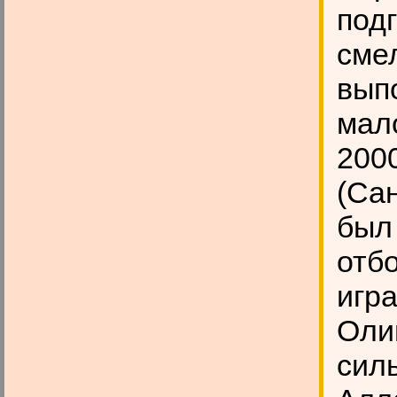
под
сме
вып
мал
2000
(Са
был
отб
игра
Оли
сил