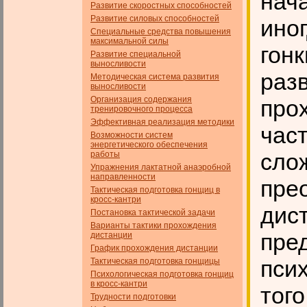
нача
Развитие скоростных способностей
Развитие силовых способностей
ино
Специальные средства повышения
максимальной силы
гонк
Развитие специальной
выносливости
раз
Методическая система развития
выносливости
Организация содержания
прох
тренировочного процесса
Эффективная реализация методики
част
Возможности систем
энергетического обеспечения
сло
работы
Упражнения лактатной анаэробной
направленности
пре
Тактическая подготовка гонщиц в
кросс-кантри
дис
Постановка тактической задачи
Варианты тактики прохождения
пре
дистанции
График прохождения дистанции
пси
Тактическая подготовка гонщицы
Психологическая подготовка гонщиц
в кросс-кантри
того
Трудности подготовки