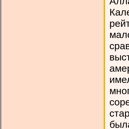
Алл
Кал
рей
мал
сра
выст
аме
име
мно
сор
ста
была