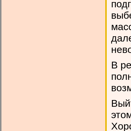
под
выбе
мас
дале
нев
В р
пол
воз
Выйт
это
Хор