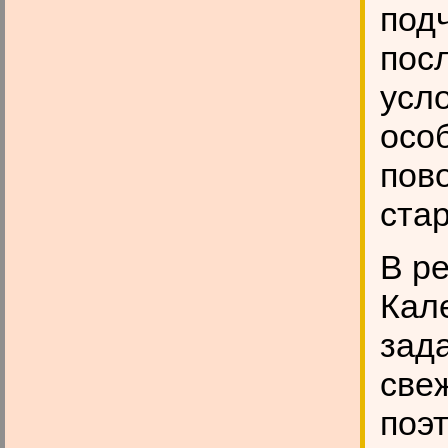
под
пос
усло
особ
пов
стар
В р
Кал
зад
свеж
поэ