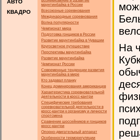
Возникновение и развитие
АВТО
мож
маунтинбайка в России
Всесоюзные соревнования
КВАДРО
Бел
Международные соревнования
Волна популярности
вел
Чемпионат мира
Подготовка гонщиков в России
Развитие маунтинбайка в Чувашии
На 
Кругосветное путешествие
Перспективы маунтинбайка
Куб
Развитие маунтинбайка
Чемпионат России
обы
Современные тенденции развития
маунтинбайка в мире
Кто задавал планку
дес
Конец доминирования американцев
Характеристика соревновательной
физ
деятельности в кросс-кантри
Специфические требования
пси
соревновательной деятельности в
кросс-кантри к организму и личности
спортсмена
под
Сравнение шоссейников и гонщиков
кросс-кантри
реш
Опорно-двигательный аппарат
Особенности терморегуляции