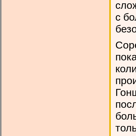
сло
с б
без
Сор
пок
кол
прои
Гон
пос
бол
тол