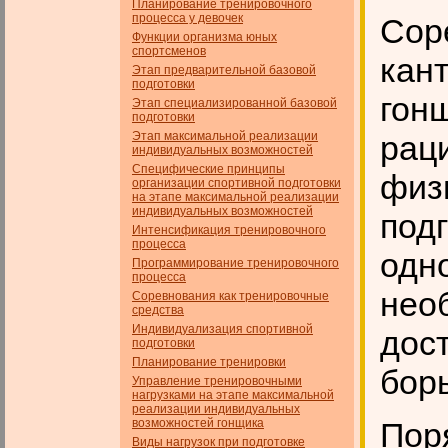
Планирование тренировочного
процесса у девочек
Сор
Функции организма юных
спортсменов
кан
Этап предварительной базовой
подготовки
гон
Этап специализированной базовой
подготовки
Этап максимальной реализации
рац
индивидуальных возможностей
Специфические принципы
физ
организации спортивной подготовки
на этапе максимальной реализации
индивидуальных возможностей
под
Интенсификация тренировочного
процесса
одн
Программирование тренировочного
процесса
нео
Соревнования как тренировочные
средства
Индивидуализация спортивной
дос
подготовки
Планирование тренировки
бор
Управление тренировочными
нагрузками на этапе максимальной
реализации индивидуальных
возможностей гонщика
Пор
Виды нагрузок при подготовке