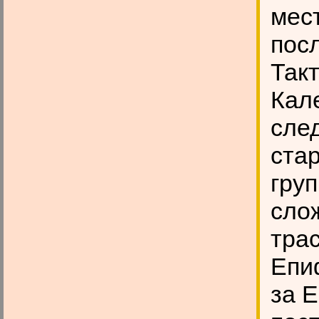
мес
пос
Так
Кал
сле
ста
груп
сло
тра
Епиф
за 