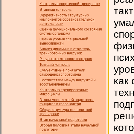
Контроль в спортивной тренировке
такт
Этапный контроль
Эффективность структурных
ума
компонентов соревновательной
деятельности
Оценка функционального состояния
спор
систем организма
Оценка уровня специальной
физ
выносливости
Анализ динамики и структуры
тренировочных нагрузок
пси
Результаты этапного контроля
Текущий контроль
уров
Субъективные показатели
самооценки спортсмена
как 
Соответствие между нагрузкой и
восстановлением
тех
Контрольно-тренировочные
микроциклы
Этапы многолетней подготовки
под
гонщиков в кросс-кантри
Общая структура многолетней
реше
тренировки
Этап начальной подготовки
кото
Вторая половина этапа начальной
подготовки