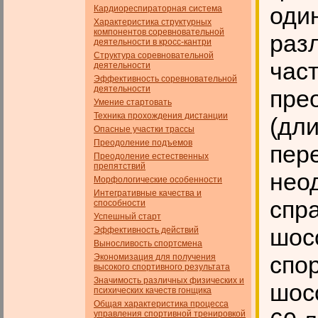
оди
Кардиореспираторная система
Характеристика структурных
компонентов соревновательной
раз
деятельности в кросс-кантри
Структура соревновательной
час
деятельности
Эффективность соревновательной
деятельности
пре
Умение стартовать
Техника прохождения дистанции
(дли
Опасные участки трассы
Преодоление подъемов
пер
Преодоление естественных
препятствий
нео
Морфологические особенности
Интегративные качества и
спр
способности
Успешный старт
шос
Эффективность действий
Выносливость спортсмена
спо
Экономизация для получения
высокого спортивного результата
Значимость различных физических и
шос
психических качеств гон­щика
Общая характеристика процесса
управления спортивной тренировкой