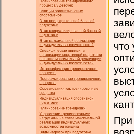
Планирование тренировочного
процесса у девочек
пер
Функции организма юных
спортсменов
зав
Этап предварительной базовой
подготовки
Этап специализированной базовой
вел
подготовки
Этап максимальной реализации
что
индивидуальных возможностей
Специфические принципы
опт
организации спортивной подготовки
на этапе максимальной реализации
индивидуальных возможностей
усл
Интенсификация тренировочного
процесса
выс
Программирование тренировочного
процесса
Соревнования как тренировочные
усло
средства
Индивидуализация спортивной
кант
подготовки
Планирование тренировки
Управление тренировочными
При
нагрузками на этапе максимальной
реализации индивидуальных
возможностей гонщика
воз
Виды нагрузок при подготовке