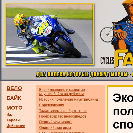
ВЕЛО
Возникновение и развитие
Эк
маунтинбайка за рубежом
БАЙК
История появления маунтинбайка
Соревнования
по
МОТО
Талантливые изобретатели
Иж
Производство велосипедов
спо
Харлей
Первый чемпионат
Ирбитские
Олимпийские игры