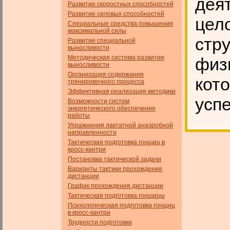
деят
Развитие скоростных способностей
Развитие силовых способностей
цел
Специальные средства повышения
максимальной силы
стр
Развитие специальной
выносливости
Методическая система развития
физи
выносливости
Организация содержания
кот
тренировочного процесса
Эффективная реализация методики
усп
Возможности систем
энергетического обеспечения
работы
Упражнения лактатной анаэробной
направленности
Тактическая подготовка гонщиц в
кросс-кантри
Постановка тактической задачи
Варианты тактики прохождения
дистанции
График прохождения дистанции
Тактическая подготовка гонщицы
Психологическая подготовка гонщиц
в кросс-кантри
Трудности подготовки