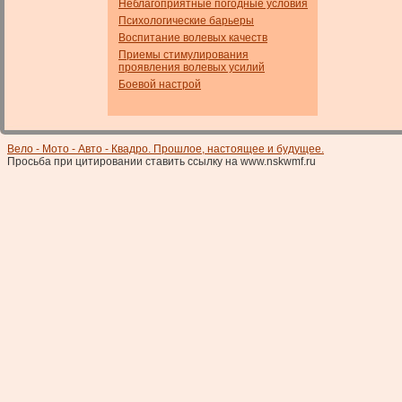
Неблагоприятные погодные условия
Психологические барьеры
Воспитание волевых качеств
Приемы стимулирования
проявления волевых усилий
Боевой настрой
Вело - Мото - Авто - Квадро. Прошлое, настоящее и будущее.
Просьба при цитировании ставить ссылку на www.nskwmf.ru