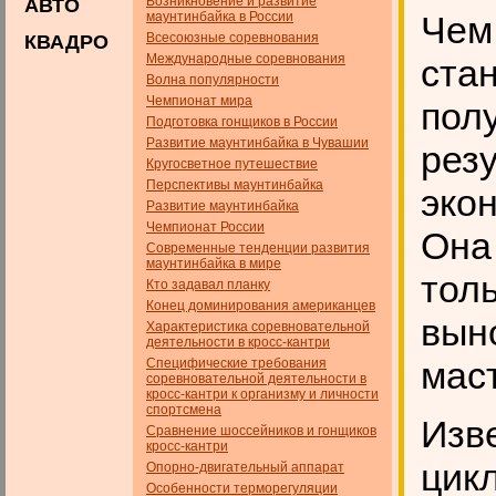
Возникновение и развитие
АВТО
маунтинбайка в России
Чем
Всесоюзные соревнования
КВАДРО
Международные соревнования
ста
Волна популярности
Чемпионат мира
пол
Подготовка гонщиков в России
Развитие маунтинбайка в Чувашии
резу
Кругосветное путешествие
Перспективы маунтинбайка
эко
Развитие маунтинбайка
Чемпионат России
Она
Современные тенденции развития
маунтинбайка в мире
толь
Кто задавал планку
Конец доминирования американцев
выно
Характеристика соревновательной
деятельности в кросс-кантри
мас
Специфические требования
соревновательной деятельности в
кросс-кантри к организму и личности
спортсмена
Изв
Сравнение шоссейников и гонщиков
кросс-кантри
цик
Опорно-двигательный аппарат
Особенности терморегуляции