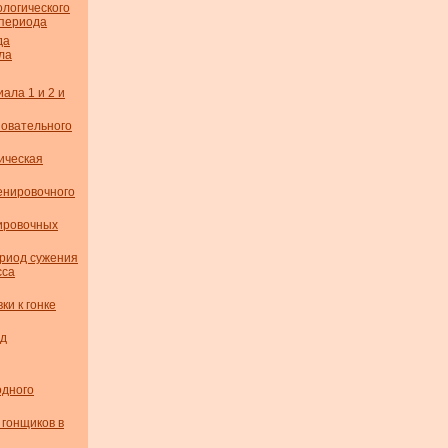
логического
пе­риода
да
ла
ала 1 и 2 и
новательного
ическая
енировочного
ировочных
ериод сужения
сса
ки к гонке
ед
одного
 гонщиков в