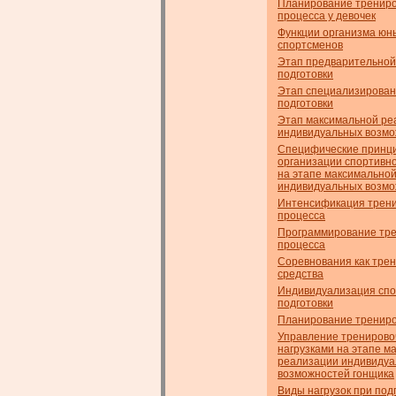
Планирование трениро
процесса у девочек
Функции организма юн
спортсменов
Этап предварительной
подготовки
Этап специализирован
подготовки
Этап максимальной ре
индивидуальных возм
Специфические принц
организации спортивно
на этапе максимально
индивидуальных возм
Интенсификация трени
процесса
Программирование тре
процесса
Соревнования как тре
средства
Индивидуализация сп
подготовки
Планирование трениро
Управление трениров
нагрузками на этапе м
реализации индивиду
возможностей гонщика
Виды нагрузок при под