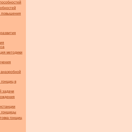
способностей
собностей
а повышения
 развития
ния
сса
ция методики
ечения
 анаэробной
а гонщиц в
й задачи
хождения
истанции
а гонщицы
товка гонщиц