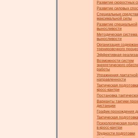
Развитие скоростных 
Развитие силовых спо
Специальные средств
максимальной силы
Развитие специальной
выносливости
Методическая система
выносливости
Организация содержа
тренировочного проце
Эффективная реализа
Возможности систем
энергетического обесп
работы
Упражнения лактатной
направленности
Тактическая подготовк
кросс-кантри
Постановка тактическо
Варианты тактики про
дистанции
График прохождения д
Тактическая подготовк
Психологическая подго
в кросс-кантри
Трудности подготовки