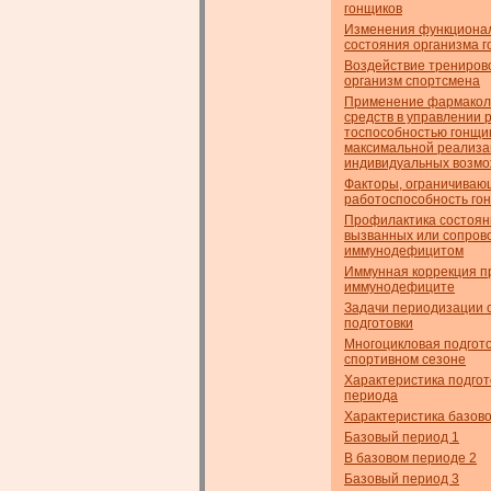
гонщиков
Изменения функциона
состояния организма 
Воздействие трениров
организм спортсмена
Применение фармакол
средств в управлении 
тоспособностью гонщик
максимальной реализа
индивидуальных возм
Факторы, ограничиваю
работоспособность го
Профилактика состоян
вызванных или сопро
иммунодефицитом
Иммунная коррекция п
иммунодефиците
Задачи периодизации 
подготовки
Многоцикловая подгото
спортивном сезоне
Характеристика подгот
периода
Характеристика базов
Базовый период 1
В базовом периоде 2
Базовый период 3