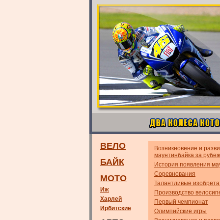
ВЕЛО
Возникновение и разв
маунтинбайка за рубе
БАЙК
История появления ма
Соревнования
МОТО
Талантливые изобрета
Иж
Производство велосип
Харлей
Первый чемпионат
Ирбитские
Олимпийские игры