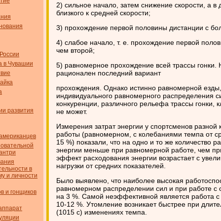
итие
2) сильное начало, затем снижение скорости, а в
близкого к средней скорости;
ания
нования
3) прохождение первой половины дистанции с бол
4) слабое начало, т. е. прохождение первой поло
чем второй;
 России
а в Чувашии
5) равномерное прохождение всей трассы гонки.
рационален последний вариант
твие
айка
прохождения. Однако истинно равномерной езды,
а
индивидуального равномерного распределения си
конкуренции, различного рельефа трассы гонки, кл
ии развития
не может.
Измерения затрат энергии у спортсменов разной 
работы (равномерном, с колебаниями темпа от ср
американцев
15 %) показали, что на одно и то же количество 
новательной
энергии меньше при равномерной работе, чем п
кантри
эффект расходования энергии возрастает с увел
вания
нагрузки от средних показателей.
тельности в
му и личности
Было выявлено, что наиболее высокая работоспо
равномерном распределении сил и при работе с 
в и гонщиков
на 3 %. Самой неэффективной является работа с
10-12 %. Утомление возникает быстрее при длител
аппарат
(1015 с) изменениях темпа.
уляции