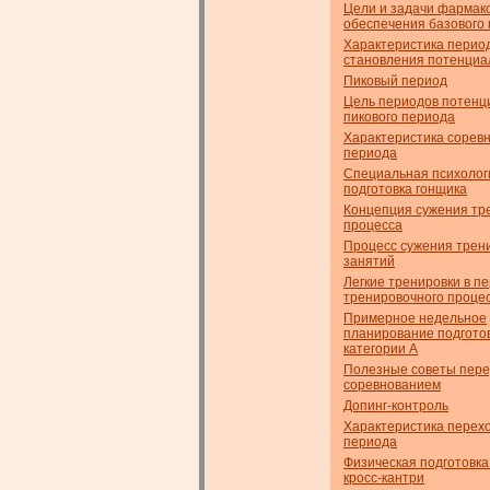
Цели и задачи фармако
обеспечения базового 
Характеристика перио
становления потенциа
Пиковый период
Цель периодов потенци
пикового периода
Характеристика сорев
периода
Специальная психолог
подготовка гонщика
Концепция сужения тр
процесса
Процесс сужения трен
занятий
Легкие тренировки в п
тренировочного проце
Примерное недельное
планирование подготов
категории А
Полезные советы пер
соревнованием
Допинг-контроль
Характеристика перех
периода
Физическая подготовка
кросс-кантри