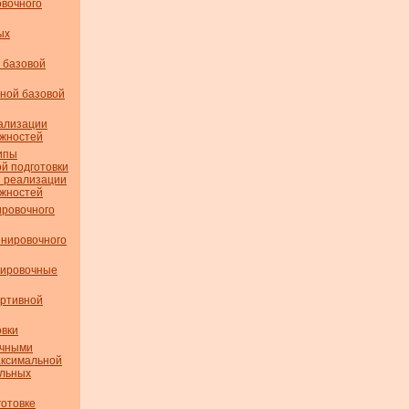
вочного
ых
 базовой
ной базовой
ализации
ожностей
ипы
й подготовки
й реализации
ожностей
ровочного
нировочного
нировочные
ортивной
вки
очными
аксимальной
альных
готовке