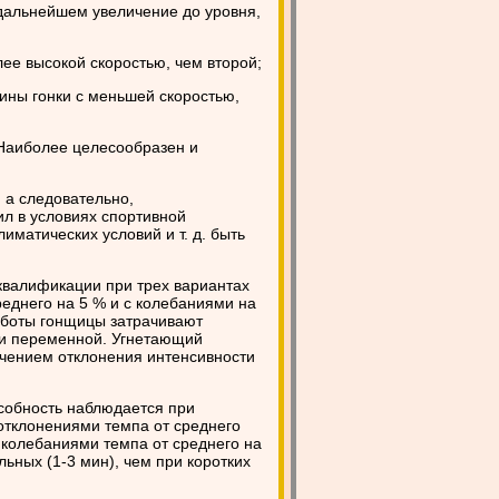
 дальнейшем увеличение до уровня,
ее высокой скоростью, чем второй;
вины гонки с меньшей скоростью,
 Наиболее целесообразен и
 а следовательно,
л в условиях спортивной
иматических условий и т. д. быть
квалификации при трех вариантах
еднего на 5 % и с колебаниями на
работы гонщицы затрачивают
ри переменной. Угнетающий
ичением отклонения интенсивности
собность наблюдается при
отклонениями темпа от среднего
 колебаниями темпа от среднего на
ьных (1-3 мин), чем при коротких