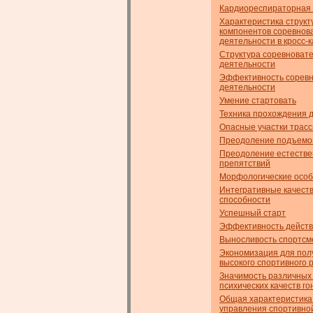
Кардиореспираторная
Характеристика струк
компонентов соревнов
деятельности в кросс-
Структура соревноват
деятельности
Эффективность сорев
деятельности
Умение стартовать
Техника прохождения 
Опасные участки трас
Преодоление подъемо
Преодоление естеств
препятствий
Морфологические осо
Интегративные качеств
способности
Успешный старт
Эффективность дейст
Выносливость спортсм
Экономизация для пол
высокого спортивного 
Значимость различных
психических качеств го
Общая характеристика
управления спортивно