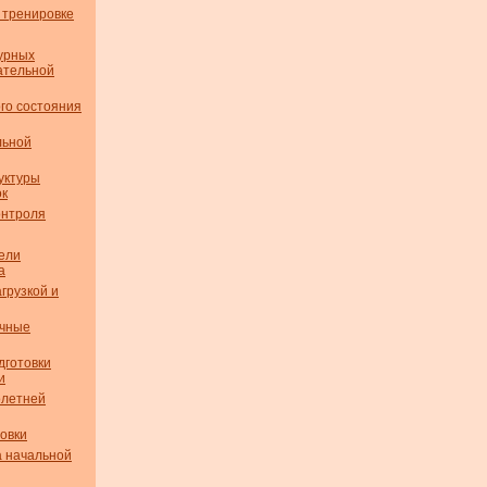
 тренировке
урных
ательной
го состояния
льной
уктуры
ок
онтроля
ели
а
грузкой и
очные
дготовки
и
олетней
овки
а начальной