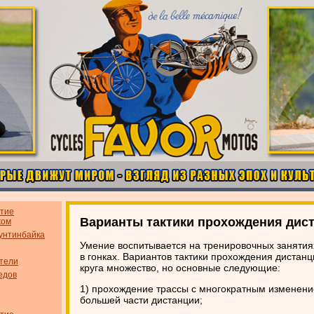
итие
Варианты тактики прохождения дис
жом
унтинбайка
Умение воспитывается на тренировочных занятиях
в гонках. Вариантов тактики прохождения дистан
тели
круга множество, но основные следующие:
едов
1) прохождение трассы с многократным изменени
большей части дистанции;