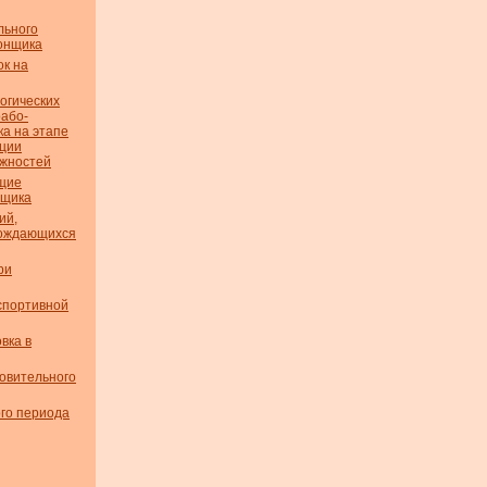
льного
гонщика
ок на
огических
рабо­
а на этапе
ции
ожностей
щие
нщика
ий,
вождающихся
ри
спортивной
вка в
овительного
ого периода