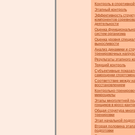
Контроль в спортивной
Этапный контроль
Эффективность структ
компонентов соревнов
деятельности
Оценка функционально
систем организма
Оценка уровня специа
выносливости
Анализ динамики и стр
тренировочных нагруз
Результаты этапного к
Текущий контроль
Субъективные показат
самооценки спортсмен
Соответствие между на
восстановлением
Контрольно-трениров
микроциклы
Этапы многолетней по
гонщиков в кросс-кантр
Общая структура мног
тренировки
Этап начальной подгот
Вторая половина этап
подготовки