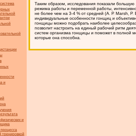
Таким образом, исследования показали большую 
 система
режима работы и переменной работы, интенсивно
турных
не более чем на 3-4 % от средней (А. Р. Marsh, P. 
ательной
кантри
индивидуальные особенности гонщиц и объективн
гонщицы можно подобрать наиболее целесообраз
ельной
позволит настроить на единый рабочий ритм дея
систем организма гонщицы и поможет в полной м
новательной
которые она способна.
дистанции
сы
в
енных
бенности
а и
вий
ена
учения
результата
 физических и
н­щика
 процесса
й тренировкой