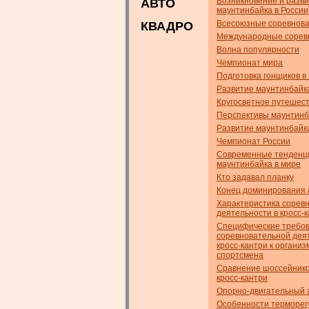
Возникновение и разв
АВТО
маунтинбайка в России
Всесоюзные соревнов
КВАДРО
Международные сорев
Волна популярности
Чемпионат мира
Подготовка гонщиков в
Развитие маунтинбайк
Кругосветное путешес
Перспективы маунтинб
Развитие маунтинбайк
Чемпионат России
Современные тенденц
маунтинбайка в мире
Кто задавал планку
Конец доминирования 
Характеристика сорев
деятельности в кросс-
Специфические требо
соревновательной дея
кросс-кантри к организ
спортсмена
Сравнение шоссейнико
кросс-кантри
Опорно-двигательный 
Особенности терморег