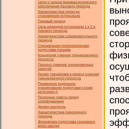
Цели и задачи фармакологического
обеспечения базового пе­риода
вын
Характеристика периода
становления потенциала
про
Пиковый период
Цель периодов потенциала 1 и 2 и
сов
пикового периода
Характеристика соревновательного
периода
сто
Специальная психологическая
подготовка гонщика
физ
Концепция сужения тренировочного
процесса
осу
Процесс сужения тренировочных
занятий
что
Легкие тренировки в период сужения
тренировочного процесса
Примерное недельное
разв
планирование подготовки к гонке
категории А
спо
Полезные советы перед
соревнованием
Допинг-контроль
про
Характеристика переходного
периода
эфф
Физическая подготовка гонщиков в
кросс-кантри