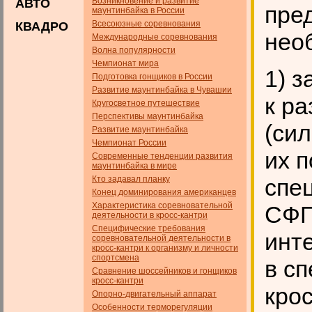
Возникновение и развитие
АВТО
пре
маунтинбайка в России
Всесоюзные соревнования
КВАДРО
нео
Международные соревнования
Волна популярности
Чемпионат мира
1) 
Подготовка гонщиков в России
Развитие маунтинбайка в Чувашии
к р
Кругосветное путешествие
Перспективы маунтинбайка
(сил
Развитие маунтинбайка
Чемпионат России
их 
Современные тенденции развития
маунтинбайка в мире
Кто задавал планку
спе
Конец доминирования американцев
Характеристика соревновательной
СФП
деятельности в кросс-кантри
Специфические требования
инт
соревновательной деятельности в
кросс-кантри к организму и личности
спортсмена
в с
Сравнение шоссейников и гонщиков
кросс-кантри
кро
Опорно-двигательный аппарат
Особенности терморегуляции