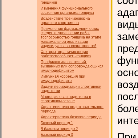
соот
гонщиков
Изменения функционального
ада
состояния организма гонщика
Воздействие тренировок на
вид
организм спортсмена
Применение фармакологических
зам
средств в управлении рабо­
тоспособностью гонщика на этапе
максимальной реализации
пре
индивидуальных возможностей
Факторы, ограничивающие
работоспособность гонщика
фун
Профилактика состояний,
вызванных или сопровождающихся
осн
иммунодефицитом
Иммунная коррекция при
иммунодефиците
воз
Задачи периодизации спортивной
подготовки
пос
Многоцикловая подготовка в
спортивном сезоне
бол
Характеристика подготовительного
периода
инт
Характеристика базового периода
Базовый период 1
В базовом периоде 2
При
Базовый период 3