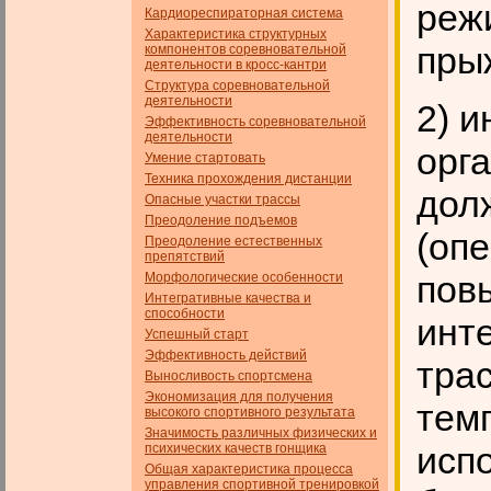
реж
Кардиореспираторная система
Характеристика структурных
пры
компонентов соревновательной
деятельности в кросс-кантри
Структура соревновательной
деятельности
2) 
Эффективность соревновательной
деятельности
орг
Умение стартовать
Техника прохождения дистанции
дол
Опасные участки трассы
Преодоление подъемов
(оп
Преодоление естественных
препятствий
пов
Морфологические особенности
Интегративные качества и
способности
инт
Успешный старт
Эффективность действий
тра
Выносливость спортсмена
Экономизация для получения
тем
высокого спортивного результата
Значимость различных физических и
исп
психических качеств гон­щика
Общая характеристика процесса
управления спортивной тренировкой