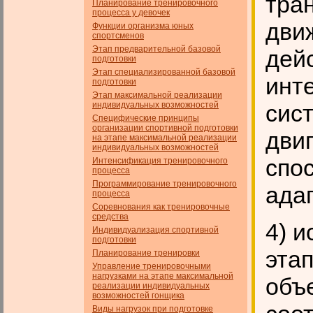
тра
Планирование тренировочного
процесса у девочек
дви
Функции организма юных
спортсменов
Этап предварительной базовой
дей
подготовки
Этап специализированной базовой
инт
подготовки
Этап максимальной реализации
индивидуальных возможностей
сис
Специфические принципы
организации спортивной подготовки
дви
на этапе максимальной реализации
индивидуальных возможностей
спо
Интенсификация тренировочного
процесса
Программирование тренировочного
ада
процесса
Соревнования как тренировочные
средства
4) и
Индивидуализация спортивной
подготовки
этап
Планирование тренировки
Управление тренировочными
нагрузками на этапе максимальной
объ
реализации индивидуальных
возможностей гонщика
Виды нагрузок при подготовке