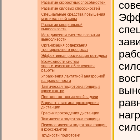
сов
Развитие скоростных способностей
Развитие силовых способностей
Эфф
Специальные средства повышения
максимальной силы
Развитие специальной
спе
выносливости
Методическая система развития
зав
выносливости
Организация содержания
тренировочного процесса
раб
Эффективная реализация методики
Возможности систем
сил
энергетического обеспечения
работы
вос
Упражнения лактатной анаэробной
направленности
Тактическая подготовка гонщиц в
вын
кросс-кантри
Постановка тактической задачи
рав
Варианты тактики прохождения
дистанции
нагр
График прохождения дистанции
Тактическая подготовка гонщицы
сило
Психологическая подготовка гонщиц
в кросс-кантри
Трудности подготовки