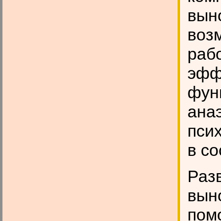
вын
воз
раб
эфф
фун
ана
пси
в с
Раз
вын
пом