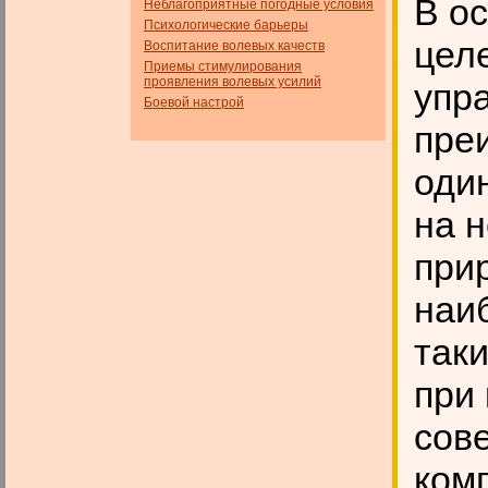
В о
Неблагоприятные погодные условия
Психологические барьеры
цел
Воспитание волевых качеств
Приемы стимулирования
проявления волевых усилий
упр
Боевой настрой
пре
оди
на н
при
наи
так
при
сов
ком