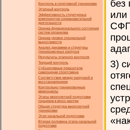
без
Контроль в спортивной тренировке
Этапный контроль
или
Эффективность структурных
компонентов соревновательной
СФП
деятельности
Оценка функционального состояния
систем организма
про
Оценка уровня специальной
выносливости
ада
Анализ динамики и структуры
тренировочных нагрузок
Результаты этапного контроля
3) 
Текущий контроль
Субъективные показатели
отя
самооценки спортсмена
Соответствие между нагрузкой и
восстановлением
спе
Контрольно-тренировочные
микроциклы
устр
Этапы многолетней подготовки
гонщиков в кросс-кантри
сре
Общая структура многолетней
тренировки
Этап начальной подготовки
«на
Вторая половина этапа начальной
подготовки