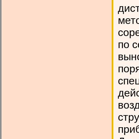
дис
мет
сор
по 
вын
пор
спе
дейс
воз
стр
при