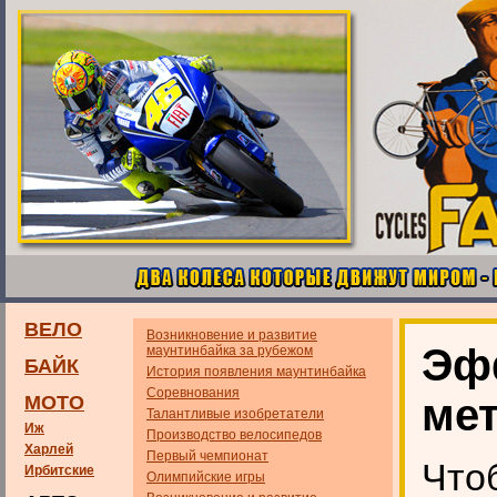
ВЕЛО
Возникновение и развитие
Эф
маунтинбайка за рубежом
БАЙК
История появления маунтинбайка
Соревнования
ме
МОТО
Талантливые изобретатели
Иж
Производство велосипедов
Харлей
Первый чемпионат
Что
Ирбитские
Олимпийские игры