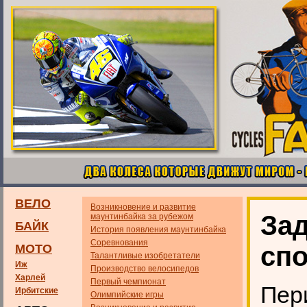
ВЕЛО
Возникновение и развитие
За
маунтинбайка за рубежом
БАЙК
История появления маунтинбайка
Соревнования
спо
МОТО
Талантливые изобретатели
Иж
Производство велосипедов
Харлей
Первый чемпионат
Пер
Ирбитские
Олимпийские игры