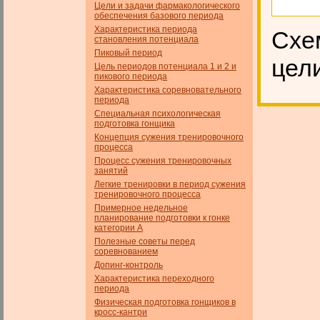
Цели и задачи фармакологического
обеспечения базового пе­риода
Характеристика периода
Схе
становления потенциала
Пиковый период
цел
Цель периодов потенциала 1 и 2 и
пикового периода
Характеристика соревновательного
периода
Специальная психологическая
подготовка гонщика
Концепция сужения тренировочного
процесса
Процесс сужения тренировочных
занятий
Легкие тренировки в период сужения
тренировочного процесса
Примерное недельное
планирование подготовки к гонке
категории А
Полезные советы перед
соревнованием
Допинг-контроль
Характеристика переходного
периода
Физическая подготовка гонщиков в
кросс-кантри