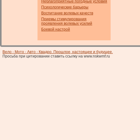
Неблагоприятные погодные условия
Психологические барьеры
Воспитание волевых качеств
Приемы стимулирования
проявления волевых усилий
Боевой настрой
Вело - Мото - Авто - Квадро. Прошлое, настоящее и будущее.
Просьба при цитировании ставить ссылку на www.nskwmf.ru