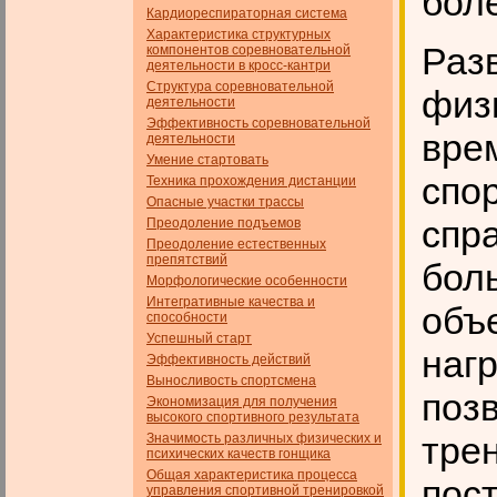
бол
Кардиореспираторная система
Характеристика структурных
Раз
компонентов соревновательной
деятельности в кросс-кантри
Структура соревновательной
физи
деятельности
Эффективность соревновательной
вре
деятельности
Умение стартовать
спо
Техника прохождения дистанции
Опасные участки трассы
спр
Преодоление подъемов
Преодоление естественных
препятствий
бол
Морфологические особенности
Интегративные качества и
объ
способности
Успешный старт
наг
Эффективность действий
Выносливость спортсмена
поз
Экономизация для получения
высокого спортивного результата
тре
Значимость различных физических и
психических качеств гон­щика
Общая характеристика процесса
пос
управления спортивной тренировкой