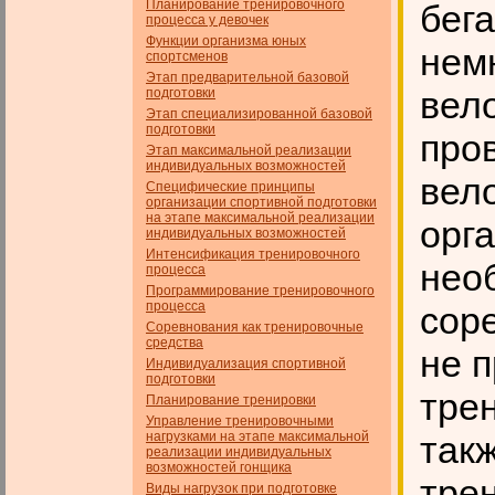
Планирование тренировочного
бега
процесса у девочек
Функции организма юных
нем
спортсменов
Этап предварительной базовой
вел
подготовки
Этап специализированной базовой
подготовки
про
Этап максимальной реализации
индивидуальных возможностей
вел
Специфические принципы
организации спортивной подготовки
на этапе максимальной реализации
орг
индивидуальных возможностей
Интенсификация тренировочного
нео
процесса
Программирование тренировочного
процесса
сор
Соревнования как тренировочные
средства
не 
Индивидуализация спортивной
подготовки
тре
Планирование тренировки
Управление тренировочными
нагрузками на этапе максимальной
так
реализации индивидуальных
возможностей гонщика
тре
Виды нагрузок при подготовке