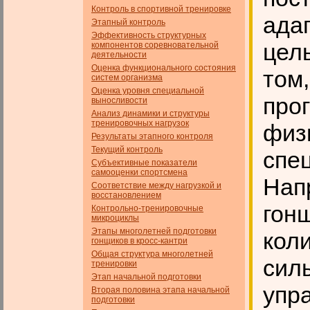
Контроль в спортивной тренировке
ада
Этапный контроль
Эффективность структурных
цел
компонентов соревновательной
деятельности
Оценка функционального состояния
том
систем организма
Оценка уровня специальной
про
выносливости
Анализ динамики и структуры
тренировочных нагрузок
физ
Результаты этапного контроля
Текущий контроль
спе
Субъективные показатели
самооценки спортсмена
Нап
Соответствие между нагрузкой и
восстановлением
гон
Контрольно-тренировочные
микроциклы
Этапы многолетней подготовки
кол
гонщиков в кросс-кантри
Общая структура многолетней
сил
тренировки
Этап начальной подготовки
упр
Вторая половина этапа начальной
подготовки