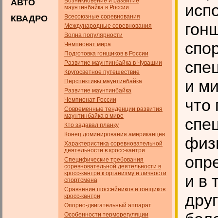
Возникновение и развитие
АВТО
исп
маунтинбайка в России
Всесоюзные соревнования
КВАДРО
гон
Международные соревнования
Волна популярности
спор
Чемпионат мира
Подготовка гонщиков в России
спе
Развитие маунтинбайка в Чувашии
Кругосветное путешествие
и м
Перспективы маунтинбайка
Развитие маунтинбайка
что
Чемпионат России
Современные тенденции развития
маунтинбайка в мире
спе
Кто задавал планку
Конец доминирования американцев
физ
Характеристика соревновательной
деятельности в кросс-кантри
опр
Специфические требования
соревновательной деятельности в
кросс-кантри к организму и личности
и в
спортсмена
Сравнение шоссейников и гонщиков
дру
кросс-кантри
Опорно-двигательный аппарат
Особенности терморегуляции