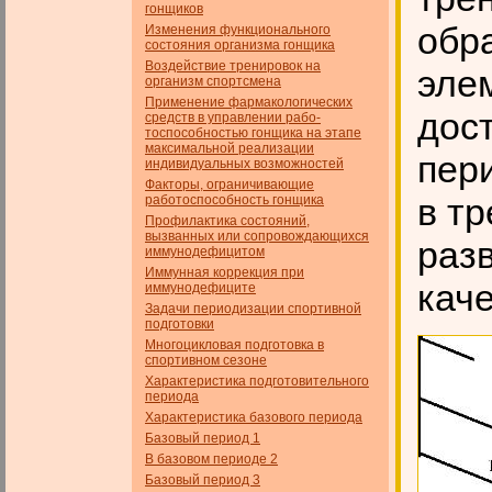
гонщиков
обр
Изменения функционального
состояния организма гонщика
Воздействие тренировок на
эле
организм спортсмена
Применение фармакологических
дос
средств в управлении рабо­
тоспособностью гонщика на этапе
максимальной реализации
пери
индивидуальных возможностей
Факторы, ограничивающие
в т
работоспособность гонщика
Профилактика состояний,
вызванных или сопровождающихся
раз
иммунодефицитом
Иммунная коррекция при
каче
иммунодефиците
Задачи периодизации спортивной
подготовки
Многоцикловая подготовка в
спортивном сезоне
Характеристика подготовительного
периода
Характеристика базового периода
Базовый период 1
В базовом периоде 2
Базовый период 3