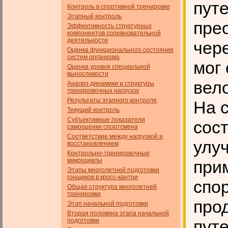
пут
Контроль в спортивной тренировке
Этапный контроль
прео
Эффективность структурных
компонентов соревновательной
деятельности
чер
Оценка функционального состояния
систем организма
мог
Оценка уровня специальной
выносливости
вело
Анализ динамики и структуры
тренировочных нагрузок
Результаты этапного контроля
На 
Текущий контроль
Субъективные показатели
сос
самооценки спортсмена
Соответствие между нагрузкой и
улу
восстановлением
Контрольно-тренировочные
микроциклы
при
Этапы многолетней подготовки
гонщиков в кросс-кантри
спо
Общая структура многолетней
тренировки
про
Этап начальной подготовки
Вторая половина этапа начальной
подготовки
пут