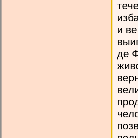
тече
изба
и ве
выи
де 
жив
вер
вел
про
чел
поз
пол