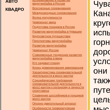
Возникновение и развитие
АВТО
Чув
маунтинбайка в России
Всесоюзные соревнования
КВАДРО
Кан
Международные соревнования
Волна популярности
кру
Чемпионат мира
Подготовка гонщиков в России
исп
Развитие маунтинбайка в Чувашии
Кругосветное путешествие
гор
Перспективы маунтинбайка
Развитие маунтинбайка
дор
Чемпионат России
Современные тенденции развития
усл
маунтинбайка в мире
Кто задавал планку
Конец доминирования американцев
они
Характеристика соревновательной
деятельности в кросс-кантри
так
Специфические требования
соревновательной деятельности в
пут
кросс-кантри к организму и личности
спортсмена
Сравнение шоссейников и гонщиков
цел
кросс-кантри
Опорно-двигательный аппарат
мыс
Особенности терморегуляции