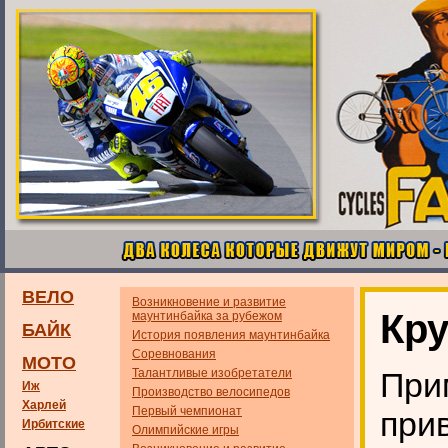
ВЕЛО
Возникновение и развитие
Кру
маунтинбайка за рубежом
БАЙК
История появления маунтинбайка
Соревнования
МОТО
Талантливые изобретатели
При
Иж
Производство велосипедов
Харлей
Первый чемпионат
при
Ирбитские
Олимпийские игры