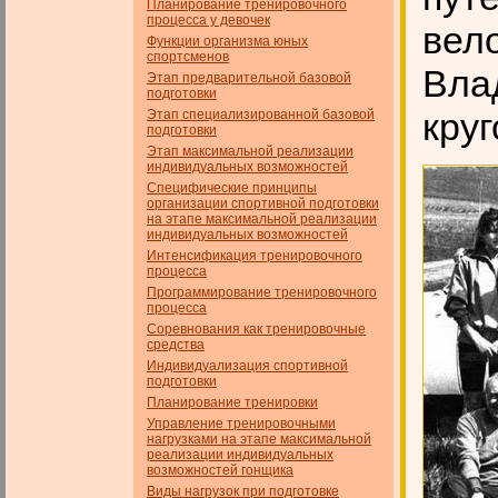
Планирование тренировочного
процесса у девочек
вел
Функции организма юных
спортсменов
Вла
Этап предварительной базовой
подготовки
круг
Этап специализированной базовой
подготовки
Этап максимальной реализации
индивидуальных возможностей
Специфические принципы
организации спортивной подготовки
на этапе максимальной реализации
индивидуальных возможностей
Интенсификация тренировочного
процесса
Программирование тренировочного
процесса
Соревнования как тренировочные
средства
Индивидуализация спортивной
подготовки
Планирование тренировки
Управление тренировочными
нагрузками на этапе максимальной
реализации индивидуальных
возможностей гонщика
Виды нагрузок при подготовке