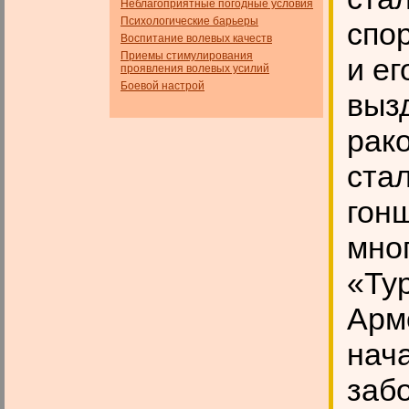
Неблагоприятные погодные условия
Психологические барьеры
спор
Воспитание волевых качеств
Приемы стимулирования
и е
проявления волевых усилий
Боевой настрой
выз
рако
ста
гон
мно
«Ту
Арм
нач
заб