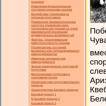
гонщиков
Изменения функционального
состояния организма гонщика
Воздействие тренировок на
организм спортсмена
Применение фармакологических
средств в управлении рабо­
Поб
тоспособностью гонщика на этапе
максимальной реализации
индивидуальных возможностей
Чув
Факторы, ограничивающие
работоспособность гонщика
Профилактика состояний,
вме
вызванных или сопровождающихся
иммунодефицитом
Иммунная коррекция при
спо
иммунодефиците
Задачи периодизации спортивной
сле
подготовки
Многоцикловая подготовка в
Ариз
спортивном сезоне
Характеристика подготовительного
периода
Квеб
Характеристика базового периода
Базовый период 1
Бел
В базовом периоде 2
Базовый период 3