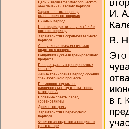
втор
Цели и задачи фармакологического
обеспечения базового пе­риода
И. А
Характеристика периода
становления потенциала
Пиковый период
Кал
Цель периодов потенциала 1 и 2 и
пикового периода
Характеристика соревновательного
В. Н
периода
Специальная психологическая
подготовка гонщика
Это
Концепция сужения тренировочного
процесса
чув
Процесс сужения тренировочных
занятий
Легкие тренировки в период сужения
отв
тренировочного процесса
Примерное недельное
июне
планирование подготовки к гонке
категории А
в г.
Полезные советы перед
соревнованием
Допинг-контроль
пре
Характеристика переходного
периода
учас
Физическая подготовка гонщиков в
кросс-кантри