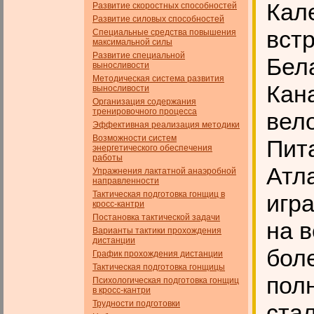
Кал
Развитие скоростных способностей
Развитие силовых способностей
вст
Специальные средства повышения
максимальной силы
Развитие специальной
Бел
выносливости
Методическая система развития
Кан
выносливости
Организация содержания
тренировочного процесса
вел
Эффективная реализация методики
Возможности систем
Пит
энергетического обеспечения
работы
Атла
Упражнения лактатной анаэробной
направленности
Тактическая подготовка гонщиц в
игра
кросс-кантри
Постановка тактической задачи
на в
Варианты тактики прохождения
дистанции
бол
График прохождения дистанции
Тактическая подготовка гонщицы
пол
Психологическая подготовка гонщиц
в кросс-кантри
Трудности подготовки
ста