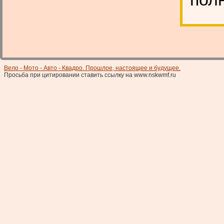
Вело - Мото - Авто - Квадро. Прошлое, настоящее и будущее.
Просьба при цитировании ставить ссылку на www.nskwmf.ru