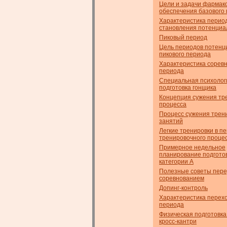
Цели и задачи фармако
обеспечения базового 
Характеристика перио
становления потенциа
Пиковый период
Цель периодов потенци
пикового периода
Характеристика сорев
периода
Специальная психолог
подготовка гонщика
Концепция сужения тр
процесса
Процесс сужения трен
занятий
Легкие тренировки в п
тренировочного проце
Примерное недельное
планирование подготов
категории А
Полезные советы пер
соревнованием
Допинг-контроль
Характеристика перех
периода
Физическая подготовка
кросс-кантри