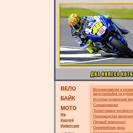
ВЕЛО
Возникновение и разв
маунтинбайка за рубе
БАЙК
История появления ма
Соревнования
МОТО
Талантливые изобрета
Иж
Производство велосип
Харлей
Первый чемпионат
Ирбитские
Олимпийские игры