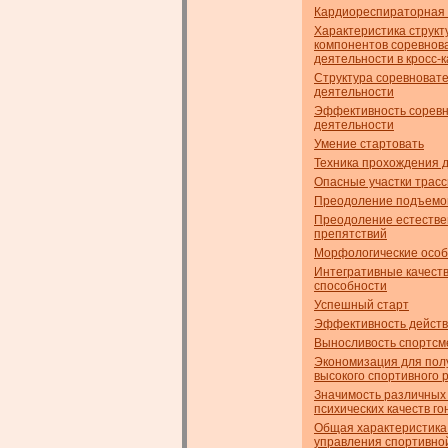
Кардиореспираторная
Характеристика струк
компонентов соревнов
деятельности в кросс-
Структура соревноват
деятельности
Эффективность сорев
деятельности
Умение стартовать
Техника прохождения 
Опасные участки трас
Преодоление подъемо
Преодоление естеств
препятствий
Морфологические осо
Интегративные качеств
способности
Успешный старт
Эффективность дейст
Выносливость спортсм
Экономизация для пол
высокого спортивного 
Значимость различных
психических качеств го
Общая характеристика
управления спортивно