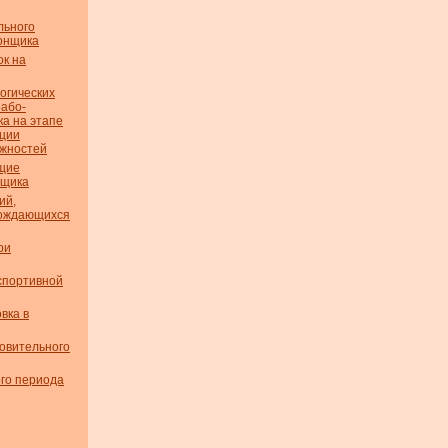
льного
гонщика
ок на
огических
рабо­
а на этапе
ции
ожностей
щие
нщика
ий,
вождающихся
ри
спортивной
вка в
овительного
ого периода