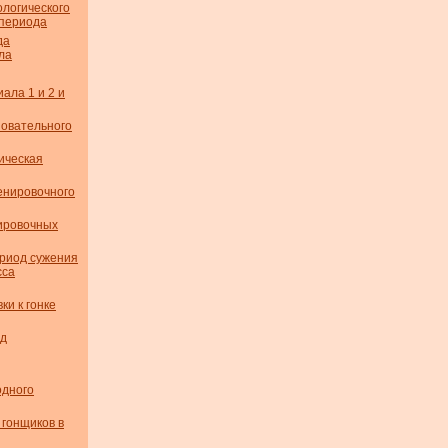
логического
пе­риода
да
ла
ала 1 и 2 и
новательного
ическая
енировочного
ировочных
ериод сужения
сса
ки к гонке
ед
одного
 гонщиков в