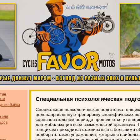
итие
Специальная психологическая подг
жом
унтинбайка
Специальная психологическая подготовка гонщик
целенаправленную тренировку специфических вол
тели
соревновательном периоде проявляются у гонщик
едов
для мобилизации всех возможностей организма. П
гонщикам приходится сталкиваться с большими о
подбирать такие упражнения, которые в наибольш
специальной психологической подготовке, то ест