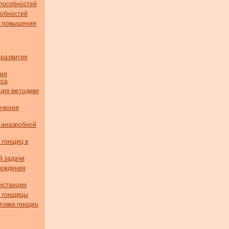
способностей
собностей
а повышения
 развития
ния
сса
ция методики
ечения
 анаэробной
а гонщиц в
й задачи
хождения
истанции
а гонщицы
товка гонщиц