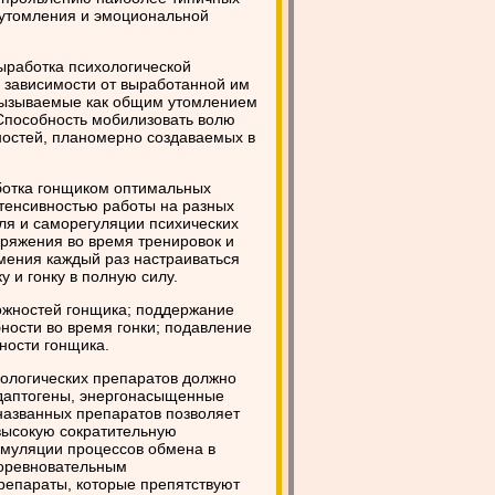
о утомления и эмоциональной
ыработка психологической
й зависимости от выработанной им
 вызываемые как общим утомлением
 Способность мобилизовать волю
ностей, планомерно создаваемых в
аботка гонщиком оптимальных
тенсивностью работы на разных
оля и саморегуляции психических
пряжения во время тренировок и
мения каждый раз настраиваться
у и гонку в полную силу.
жностей гонщика; поддержание
ности во время гонки; подавление
ности гонщика.
ологических препаратов должно
даптогены, энергонасыщенные
названных препаратов позволяет
 высокую сократительную
имуляции процессов обмена в
 соревновательным
репараты, которые препятствуют