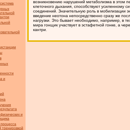
возникновению нарушений метаболизма в этом п
 система
клеточного дыхания, способствуют усиленному с
турных
соединений. Значительную роль в мобилизации эн
ательной
введение неотона непосредственно сразу же пос
кантри
нагрузки. Это бывает необходимо, например, в те
ельной
мира гонщик участвует в эстафетной гонке, а чере
кантри.
новательной
дистанции
сы
в
енных
бенности
а и
вий
ена
учения
результата
 физических и
н­щика
 процесса
й тренировкой