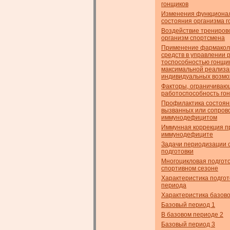
гонщиков
Изменения функциона
состояния организма 
Воздействие трениров
организм спортсмена
Применение фармакол
средств в управлении 
тоспособностью гонщик
максимальной реализа
индивидуальных возм
Факторы, ограничиваю
работоспособность го
Профилактика состоян
вызванных или сопро
иммунодефицитом
Иммунная коррекция п
иммунодефиците
Задачи периодизации 
подготовки
Многоцикловая подгото
спортивном сезоне
Характеристика подгот
периода
Характеристика базов
Базовый период 1
В базовом периоде 2
Базовый период 3