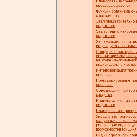
Планирование трениро
процесса у девочек
Функции организма юн
спортсменов
Этап предварительной
подготовки
Этап специализирован
подготовки
Этап максимальной ре
индивидуальных возм
Специфические принц
организации спортивно
на этапе максимально
индивидуальных возм
Интенсификация трени
процесса
Программирование тре
процесса
Соревнования как тре
средства
Индивидуализация сп
подготовки
Планирование трениро
Управление трениров
нагрузками на этапе м
реализации индивиду
возможностей гонщика
Виды нагрузок при под