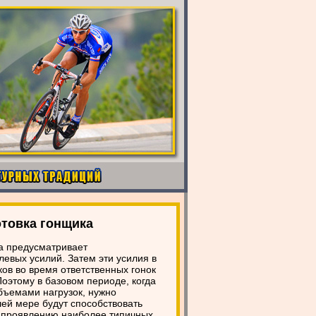
отовка гонщика
а предусматривает
евых усилий. Затем эти усилия в
ов во время ответственных гонок
оэтому в базовом периоде, когда
бъемами нагрузок, нужно
ей мере будут способствовать
ь проявлению наиболее типичных