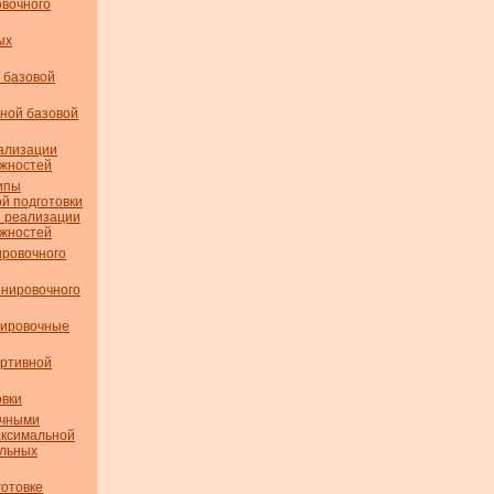
вочного
ых
 базовой
ной базовой
ализации
ожностей
ипы
й подготовки
й реализации
ожностей
ровочного
нировочного
нировочные
ортивной
вки
очными
аксимальной
альных
готовке