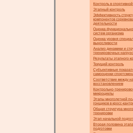
Контроль в спортивной
Этапный контроль
Эффективность структ
компонентов соревнов
деятельности
Оценка функционально
систем организма
Оценка уровня специа
выносливости
Анализ динамики и стр
тренировочных нагруз
Результаты этапного к
Текущий контроль
Субъективные показат
самооценки спортсмен
Соответствие между на
восстановлением
Контрольно-трениров
микроциклы
Этапы многолетней по
гонщиков в кросс-кантр
Общая структура мног
тренировки
Этап начальной подгот
Вторая половина этап
подготовки