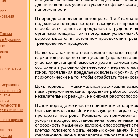
итие
для него волевых усилий в условиях физическог
напряженности.
ания
нования
В периоде становления потенциала 1 и 2 важна в
надежности гонщика, которая находится в прямо
способности терпеть и преодолевать трудности,
организма гонщика, так и погодными условиями.
 России
вырабатывается в постоянном преодолении труд
а в Чувашии
тренировочном процессе.
твие
айка
На всех этапах подготовки важной является выр
вариантов распределения усилий (управление ин
а
участках дистанции), высокого уровня самоконтр
состояний в условиях физического и нервного на
ии развития
гонок, проявления предельных волевых усилий, у
психологически на то, чтобы отработать тренировк
американцев
Цель периода — максимальная реализация возмо
новательной
пика суперкомпенсации; продление работоспособ
кантри
нежелательных реакций, не снижая работоспособ
вания
В этом периоде количество принимаемых фармак
тельности в
му и личности
быть минимальным. Значительную роль играют а
препараты, ноотропы. Комплексное применение 
в и гонщиков
ускорить процесс восстановления, обеспечивает
способность мышечных волокон, способствует ст
клетках головного мозга, нервных окончаниях. К
аппарат
фармакологическим препаратам относятся и те п
уляции