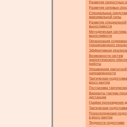
Развитие скоростных 
Развитие силовых спо
Специальные средств
максимальной силы
Развитие специальной
выносливости
Методическая система
выносливости
Организация содержа
тренировочного проце
Эффективная реализа
Возможности систем
энергетического обесп
работы
Упражнения лактатной
направленности
Тактическая подготовк
кросс-кантри
Постановка тактическо
Варианты тактики про
дистанции
График прохождения д
Тактическая подготовк
Психологическая подго
в кросс-кантри
Трудности подготовки