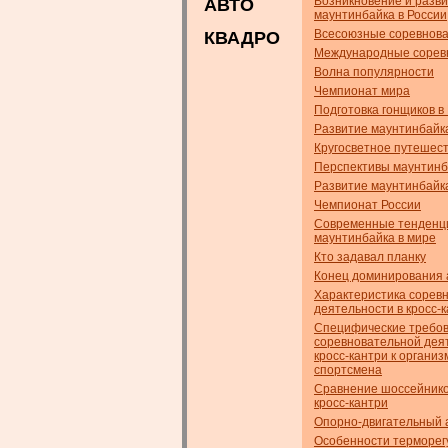
Возникновение и разв
АВТО
маунтинбайка в России
Всесоюзные соревнов
КВАДРО
Международные сорев
Волна популярности
Чемпионат мира
Подготовка гонщиков в
Развитие маунтинбайк
Кругосветное путешес
Перспективы маунтинб
Развитие маунтинбайк
Чемпионат России
Современные тенденц
маунтинбайка в мире
Кто задавал планку
Конец доминирования 
Характеристика сорев
деятельности в кросс-
Специфические требо
соревновательной дея
кросс-кантри к организ
спортсмена
Сравнение шоссейнико
кросс-кантри
Опорно-двигательный 
Особенности терморег