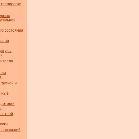
 тренировке
урных
ательной
го состояния
льной
уктуры
ок
онтроля
ели
а
грузкой и
очные
дготовки
и
олетней
овки
а начальной