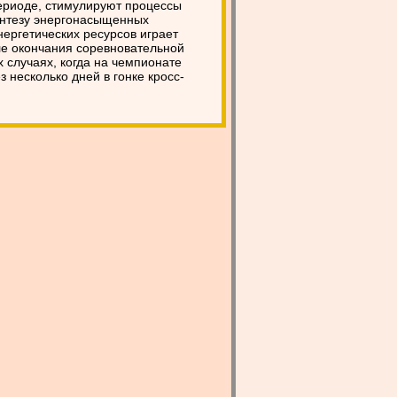
ериоде, стимулируют процессы
интезу энергонасыщенных
ергетических ресурсов играет
ле окончания соревновательной
х случаях, когда на чемпионате
з несколько дней в гонке кросс-