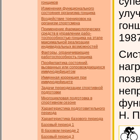
суп
гонщиков
Изменения функционального
улу
состояния организма гонщика
Воздействие тренировок на
гонщ
организм спортсмена
Применение фармакологических
средств в управлении рабо­
198
тоспособностью гонщика на этапе
максимальной реализации
индивидуальных возможностей
Сис
Факторы, ограничивающие
работоспособность гонщика
наг
Профилактика состояний,
вызванных или сопровождающихся
иммунодефицитом
поз
Иммунная коррекция при
иммунодефиците
неп
Задачи периодизации спортивной
подготовки
Многоцикловая подготовка в
фун
спортивном сезоне
Характеристика подготовительного
Н. П
периода
Характеристика базового периода
Базовый период 1
В базовом периоде 2
Базовый период 3