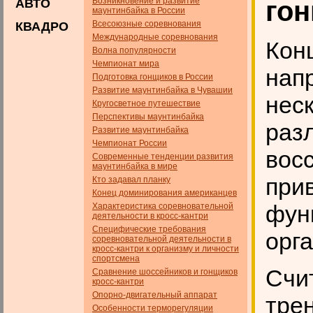
Возникновение и развитие
го
АВТО
маунтинбайка в России
Всесоюзные соревнования
КВАДРО
Международные соревнования
Кон
Волна популярности
Чемпионат мира
нап
Подготовка гонщиков в России
Развитие маунтинбайка в Чувашии
нес
Кругосветное путешествие
Перспективы маунтинбайка
раз
Развитие маунтинбайка
Чемпионат России
вос
Современные тенденции развития
маунтинбайка в мире
при
Кто задавал планку
Конец доминирования американцев
фун
Характеристика соревновательной
деятельности в кросс-кантри
Специфические требования
орг
соревновательной деятельности в
кросс-кантри к организму и личности
спортсмена
Счи
Сравнение шоссейников и гонщиков
кросс-кантри
Опорно-двигательный аппарат
тре
Особенности терморегуляции