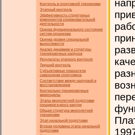
нап
Контроль в спортивной тренировке
Этапный контроль
при
Эффективность структурных
компонентов соревновательной
раб
деятельности
Оценка функционального состояния
систем организма
при
Оценка уровня специальной
выносливости
раз
Анализ динамики и структуры
тренировочных нагрузок
кач
Результаты этапного контроля
Текущий контроль
раз
Субъективные показатели
самооценки спортсмена
Соответствие между нагрузкой и
воз
восстановлением
Контрольно-тренировочные
пер
микроциклы
Этапы многолетней подготовки
гонщиков в кросс-кантри
фун
Общая структура многолетней
тренировки
Плат
Этап начальной подготовки
Вторая половина этапа начальной
1997
подготовки