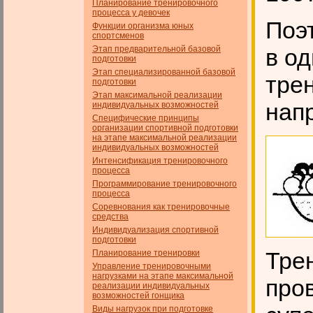
Планирование тренировочного
процесса у девочек
Поэ
Функции организма юных
спортсменов
Этап предварительной базовой
в о
подготовки
Этап специализированной базовой
тре
подготовки
Этап максимальной реализации
нап
индивидуальных возможностей
Специфические принципы
организации спортивной подготовки
на этапе максимальной реализации
индивидуальных возможностей
Интенсификация тренировочного
процесса
Программирование тренировочного
процесса
Соревнования как тренировочные
средства
Индивидуализация спортивной
подготовки
Тре
Планирование тренировки
Управление тренировочными
нагрузками на этапе максимальной
про
реализации индивидуальных
возможностей гонщика
Виды нагрузок при подготовке