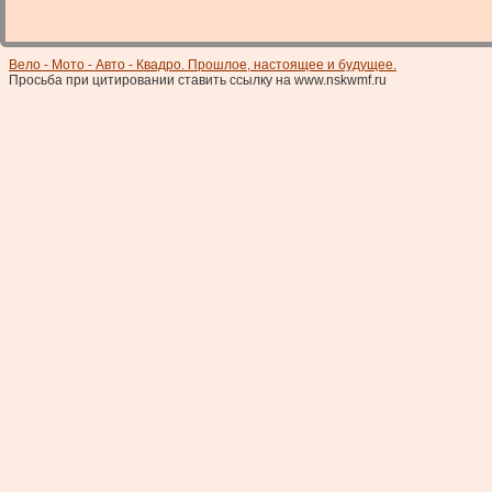
Вело - Мото - Авто - Квадро. Прошлое, настоящее и будущее.
Просьба при цитировании ставить ссылку на www.nskwmf.ru