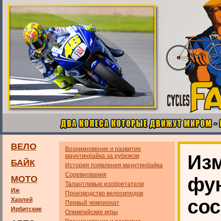
ВЕЛО
Возникновение и развитие
Из
маунтинбайка за рубежом
БАЙК
История появления маунтинбайка
Соревнования
фу
МОТО
Талантливые изобретатели
Иж
Производство велосипедов
сос
Харлей
Первый чемпионат
Ирбитские
Олимпийские игры