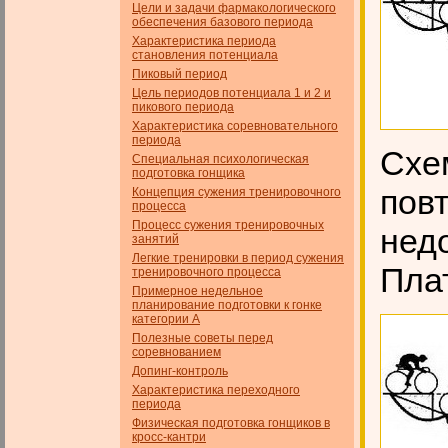
Цели и задачи фармакологического
обеспечения базового пе­риода
Характеристика периода
становления потенциала
Пиковый период
Цель периодов потенциала 1 и 2 и
пикового периода
Характеристика соревновательного
периода
Схе
Специальная психологическая
подготовка гонщика
пов
Концепция сужения тренировочного
процесса
Процесс сужения тренировочных
нед
занятий
Легкие тренировки в период сужения
Пла
тренировочного процесса
Примерное недельное
планирование подготовки к гонке
категории А
Полезные советы перед
соревнованием
Допинг-контроль
Характеристика переходного
периода
Физическая подготовка гонщиков в
кросс-кантри