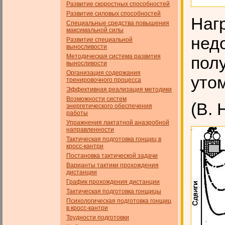
Развитие скоростных способностей
Развитие силовых способностей
Наг
Специальные средства повышения
максимальной силы
нед
Развитие специальной
выносливости
Методическая система развития
пол
выносливости
Организация содержания
уто
тренировочного процесса
Эффективная реализация методики
Возможности систем
(В. 
энергетического обеспечения
работы
Упражнения лактатной анаэробной
направленности
Тактическая подготовка гонщиц в
кросс-кантри
Постановка тактической задачи
Варианты тактики прохождения
дистанции
График прохождения дистанции
Тактическая подготовка гонщицы
Психологическая подготовка гонщиц
в кросс-кантри
Трудности подготовки