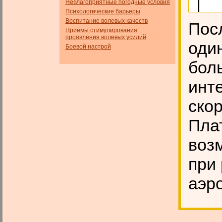
Неблагоприятные погодные условия
Психологические барьеры
Воспитание волевых качеств
Пос
Приемы стимулирования
проявления волевых усилий
оди
Боевой настрой
бол
инт
ско
Плат
возм
при
аэр