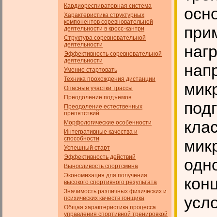
Кардиореспираторная система
осн
Характеристика структурных
компонентов соревновательной
при
деятельности в кросс-кантри
Структура соревновательной
деятельности
наг
Эффективность соревновательной
деятельности
нап
Умение стартовать
Техника прохождения дистанции
мик
Опасные участки трассы
Преодоление подъемов
под
Преодоление естественных
препятствий
кла
Морфологические особенности
Интегративные качества и
способности
мик
Успешный старт
Эффективность действий
одн
Выносливость спортсмена
Экономизация для получения
кон
высокого спортивного результата
Значимость различных физических и
усл
психических качеств гон­щика
Общая характеристика процесса
управления спортивной тренировкой