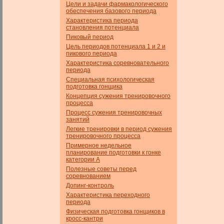
Цели и задачи фармакологического
обеспечения базового пе­риода
Характеристика периода
становления потенциала
Пиковый период
Цель периодов потенциала 1 и 2 и
пикового периода
Характеристика соревновательного
периода
Специальная психологическая
подготовка гонщика
Концепция сужения тренировочного
процесса
Процесс сужения тренировочных
занятий
Легкие тренировки в период сужения
тренировочного процесса
Примерное недельное
планирование подготовки к гонке
категории А
Полезные советы перед
соревнованием
Допинг-контроль
Характеристика переходного
периода
Физическая подготовка гонщиков в
кросс-кантри