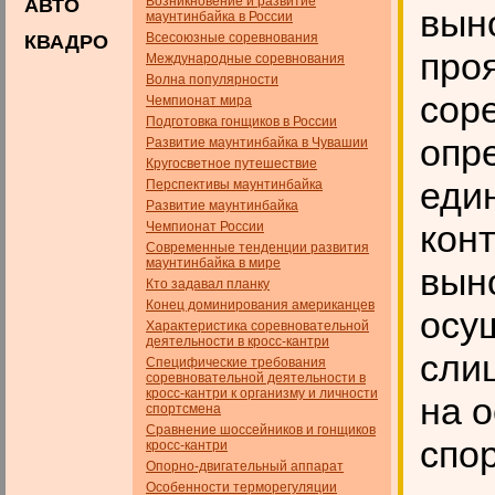
Возникновение и развитие
АВТО
вын
маунтинбайка в России
Всесоюзные соревнования
КВАДРО
про
Международные соревнования
Волна популярности
соре
Чемпионат мира
Подготовка гонщиков в России
опр
Развитие маунтинбайка в Чувашии
Кругосветное путешествие
еди
Перспективы маунтинбайка
Развитие маунтинбайка
кон
Чемпионат России
Современные тенденции развития
маунтинбайка в мире
вын
Кто задавал планку
Конец доминирования американцев
осу
Характеристика соревновательной
деятельности в кросс-кантри
сли
Специфические требования
соревновательной деятельности в
кросс-кантри к организму и личности
на 
спортсмена
Сравнение шоссейников и гонщиков
спо
кросс-кантри
Опорно-двигательный аппарат
Особенности терморегуляции