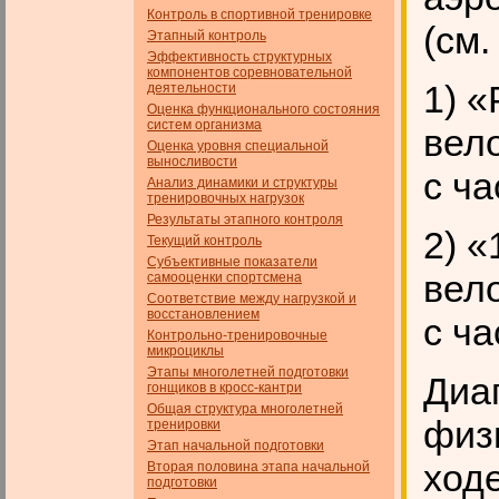
Контроль в спортивной тренировке
(см.
Этапный контроль
Эффективность структурных
компонентов соревновательной
1) «
деятельности
Оценка функционального состояния
систем организма
вело
Оценка уровня специальной
выносливости
с ча
Анализ динамики и структуры
тренировочных нагрузок
Результаты этапного контроля
2) «
Текущий контроль
Субъективные показатели
вело
самооценки спортсмена
Соответствие между нагрузкой и
восстановлением
с ча
Контрольно-тренировочные
микроциклы
Этапы многолетней подготовки
Диа
гонщиков в кросс-кантри
Общая структура многолетней
физ
тренировки
Этап начальной подготовки
ход
Вторая половина этапа начальной
подготовки