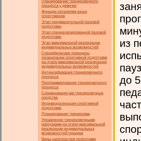
Планирование тренировочного
зан
процесса у девочек
Функции организма юных
про
спортсменов
Этап предварительной базовой
подготовки
мин
Этап специализированной базовой
подготовки
из 
Этап максимальной реализации
индивидуальных возможностей
исп
Специфические принципы
организации спортивной подготовки
на этапе максимальной реализации
пау
индивидуальных возможностей
Интенсификация тренировочного
до 
процесса
Программирование тренировочного
процесса
пед
Соревнования как тренировочные
средства
част
Индивидуализация спортивной
подготовки
вып
Планирование тренировки
Управление тренировочными
нагрузками на этапе максимальной
спо
реализации индивидуальных
возможностей гонщика
Виды нагрузок при подготовке