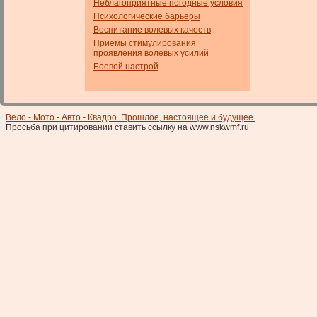
Неблагоприятные погодные условия
Психологические барьеры
Воспитание волевых качеств
Приемы стимулирования
проявления волевых усилий
Боевой настрой
Вело - Мото - Авто - Квадро. Прошлое, настоящее и будущее.
Просьба при цитировании ставить ссылку на www.nskwmf.ru