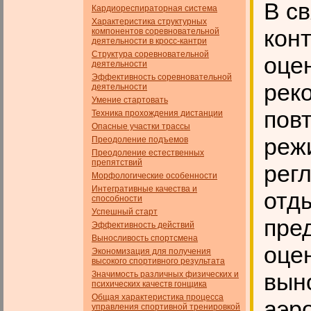
В св
Кардиореспираторная система
Характеристика структурных
кон
компонентов соревновательной
деятельности в кросс-кантри
Структура соревновательной
оце
деятельности
Эффективность соревновательной
рек
деятельности
Умение стартовать
пов
Техника прохождения дистанции
Опасные участки трассы
реж
Преодоление подъемов
Преодоление естественных
препятствий
рег
Морфологические особенности
Интегративные качества и
отды
способности
Успешный старт
пре
Эффективность действий
Выносливость спортсмена
оце
Экономизация для получения
высокого спортивного результата
вын
Значимость различных физических и
психических качеств гон­щика
Общая характеристика процесса
аэр
управления спортивной тренировкой