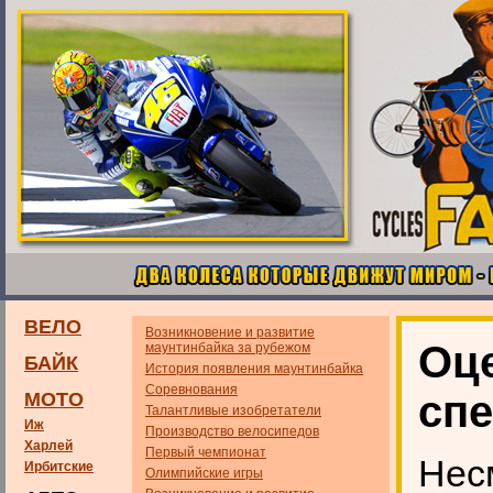
ВЕЛО
Возникновение и развитие
Оц
маунтинбайка за рубежом
БАЙК
История появления маунтинбайка
Соревнования
сп
МОТО
Талантливые изобретатели
Иж
Производство велосипедов
Харлей
Первый чемпионат
Нес
Ирбитские
Олимпийские игры