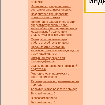
инд
гонщиков
Изменения функционального
состояния организма гонщика
Воздействие тренировок на
организм спортсмена
Применение фармакологических
средств в управлении рабо­
тоспособностью гонщика на этапе
максимальной реализации
индивидуальных возможностей
Факторы, ограничивающие
работоспособность гонщика
Профилактика состояний,
вызванных или сопровождающихся
иммунодефицитом
Иммунная коррекция при
иммунодефиците
Задачи периодизации спортивной
подготовки
Многоцикловая подготовка в
спортивном сезоне
Характеристика подготовительного
периода
Характеристика базового периода
Базовый период 1
В базовом периоде 2
Базовый период 3