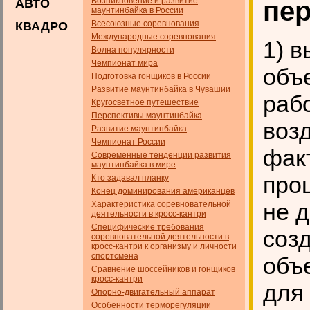
Возникновение и развитие
пер
АВТО
маунтинбайка в России
Всесоюзные соревнования
КВАДРО
Международные соревнования
1) 
Волна популярности
Чемпионат мира
объ
Подготовка гонщиков в России
Развитие маунтинбайка в Чувашии
раб
Кругосветное путешествие
Перспективы маунтинбайка
воз
Развитие маунтинбайка
Чемпионат России
фак
Современные тенденции развития
маунтинбайка в мире
проц
Кто задавал планку
Конец доминирования американцев
не д
Характеристика соревновательной
деятельности в кросс-кантри
Специфические требования
соз
соревновательной деятельности в
кросс-кантри к организму и личности
спортсмена
объ
Сравнение шоссейников и гонщиков
кросс-кантри
для
Опорно-двигательный аппарат
Особенности терморегуляции