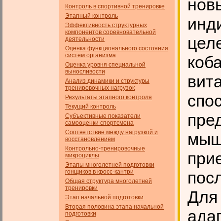
нов
Контроль в спортивной тренировке
Этапный контроль
инд
Эффективность структурных
компонентов соревновательной
цел
деятельности
Оценка функционального состояния
систем организма
коб
Оценка уровня специальной
выносливости
вита
Анализ динамики и структуры
тренировочных нагрузок
спо
Результаты этапного контроля
Текущий контроль
пре
Субъективные показатели
самооценки спортсмена
Соответствие между нагрузкой и
мыш
восстановлением
Контрольно-тренировочные
при
микроциклы
Этапы многолетней подготовки
гонщиков в кросс-кантри
пос
Общая структура многолетней
тренировки
Для
Этап начальной подготовки
Вторая половина этапа начальной
ада
подготовки