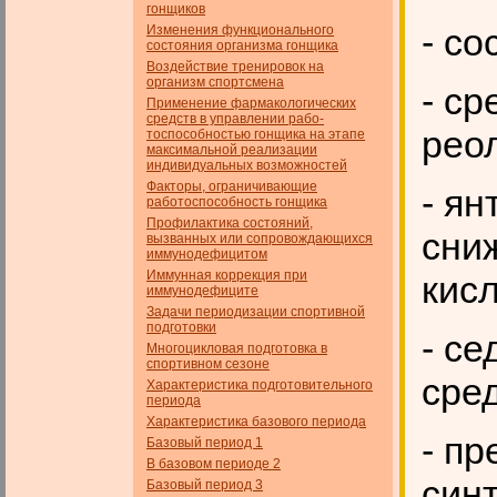
гонщиков
- со
Изменения функционального
состояния организма гонщика
Воздействие тренировок на
организм спортсмена
- с
Применение фармакологических
средств в управлении рабо­
реол
тоспособностью гонщика на этапе
максимальной реализации
индивидуальных возможностей
Факторы, ограничивающие
- ян
работоспособность гонщика
Профилактика состояний,
сни
вызванных или сопровождающихся
иммунодефицитом
Иммунная коррекция при
кисл
иммунодефиците
Задачи периодизации спортивной
подготовки
- с
Многоцикловая подготовка в
спортивном сезоне
сред
Характеристика подготовительного
периода
Характеристика базового периода
- п
Базовый период 1
В базовом периоде 2
син
Базовый период 3