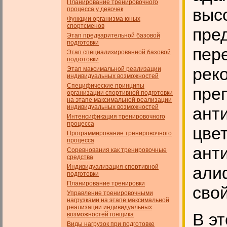
Планирование тренировочного
выс
процесса у девочек
Функции организма юных
спортсменов
пре
Этап предварительной базовой
подготовки
пер
Этап специализированной базовой
подготовки
рек
Этап максимальной реализации
индивидуальных возможностей
Специфические принципы
пре
организации спортивной подготовки
на этапе максимальной реализации
индивидуальных возможностей
ант
Интенсификация тренировочного
процесса
цве
Программирование тренировочного
процесса
ант
Соревнования как тренировочные
средства
Индивидуализация спортивной
али
подготовки
Планирование тренировки
сво
Управление тренировочными
нагрузками на этапе максимальной
реализации индивидуальных
В э
возможностей гонщика
Виды нагрузок при подготовке