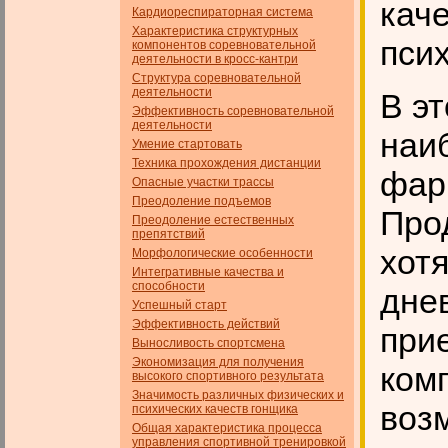
каче
Кардиореспираторная система
Характеристика структурных
псих
компонентов соревновательной
деятельности в кросс-кантри
Структура соревновательной
деятельности
В э
Эффективность соревновательной
деятельности
наи
Умение стартовать
Техника прохождения дистанции
фар
Опасные участки трассы
Преодоление подъемов
Про
Преодоление естественных
препятствий
хотя
Морфологические особенности
Интегративные качества и
способности
дне
Успешный старт
Эффективность действий
при
Выносливость спортсмена
Экономизация для получения
комп
высокого спортивного результата
Значимость различных физических и
воз
психических качеств гон­щика
Общая характеристика процесса
управления спортивной тренировкой