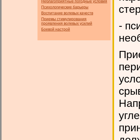
Неблагоприятные погодные условия
стер
Психологические барьеры
Воспитание волевых качеств
Приемы стимулирования
- п
проявления волевых усилий
Боевой настрой
нео
При
пер
усл
сры
Нап
угле
при
долж