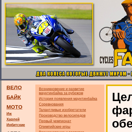
ВЕЛО
Возникновение и развитие
Цел
маунтинбайка за рубежом
БАЙК
История появления маунтинбайка
Соревнования
фа
МОТО
Талантливые изобретатели
Иж
Производство велосипедов
обе
Харлей
Первый чемпионат
Ирбитские
Олимпийские игры