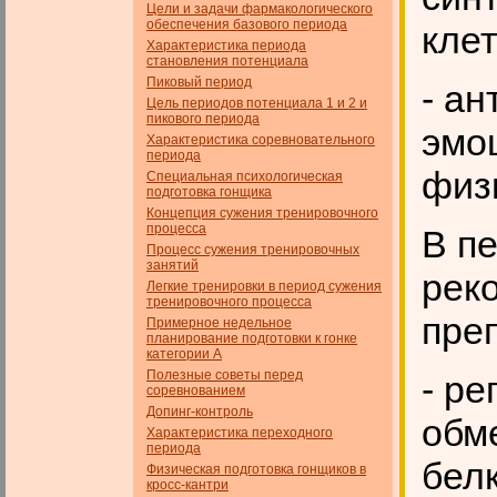
Цели и задачи фармакологического
обеспечения базового пе­риода
кле
Характеристика периода
становления потенциала
Пиковый период
- а
Цель периодов потенциала 1 и 2 и
пикового периода
эмо
Характеристика соревновательного
периода
физ
Специальная психологическая
подготовка гонщика
Концепция сужения тренировочного
процесса
В п
Процесс сужения тренировочных
занятий
рек
Легкие тренировки в период сужения
тренировочного процесса
пре
Примерное недельное
планирование подготовки к гонке
категории А
Полезные советы перед
- р
соревнованием
Допинг-контроль
обме
Характеристика переходного
периода
бел
Физическая подготовка гонщиков в
кросс-кантри