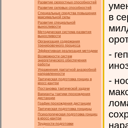
Развитие скоростных способностей
уме
Развитие силовых способностей
Специальные средства повышения
в с
максимальной силы
Развитие специальной
мил
выносливости
Методическая система развития
орот
выносливости
Организация содержания
тренировочного процесса
Эффективная реализация методики
- ге
Возможности систем
энергетического обеспечения
иноз
работы
Упражнения лактатной анаэробной
направленности
- но
Тактическая подготовка гонщиц в
кросс-кантри
мак
Постановка тактической задачи
Варианты тактики прохождения
дистанции
лома
График прохождения дистанции
Тактическая подготовка гонщицы
сох
Психологическая подготовка гонщиц
в кросс-кантри
нар
Трудности подготовки